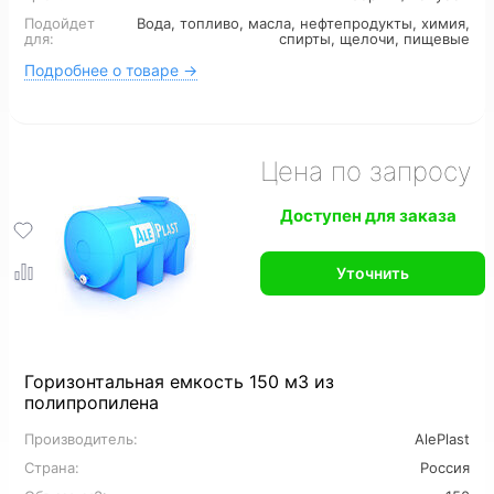
Подойдет
Вода, топливо, масла, нефтепродукты, химия,
Для канализации
6 м3
7 м3
8 м3
для:
спирты, щелочи, пищевые
Подробнее о товаре →
12 м3
16 м3
Цена по запросу
Доступен для заказа
Уточнить
Горизонтальная емкость 150 м3 из
полипропилена
Производитель:
AlePlast
Страна:
Россия