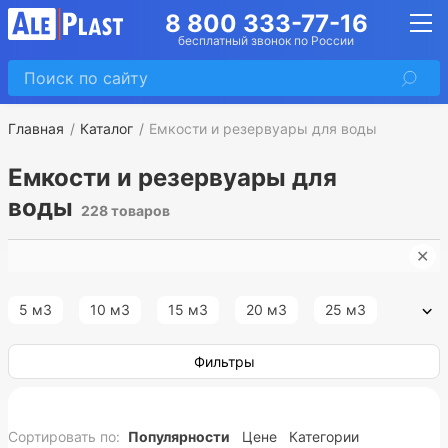
8 800 333-77-16
бесплатный звонок по России
Главная
Каталог
Емкости и резервуары для воды
Емкости и резервуары для
воды
228 товаров
✕
И
5 м3
10 м3
15 м3
20 м3
25 м3
30 м3
35 м3
40 м3
45 м3
50 м3
Фильтры
55 м3
60 м3
65 м3
70 м3
75 м3
Сортировать по:
Популярности
Цене
Категории
80 м3
100 м3
120 м3
150 м3