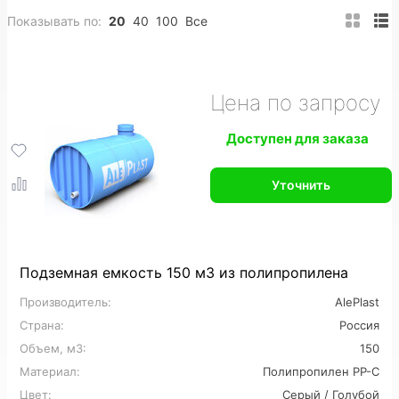
Показывать по:
20
40
100
Все
200 м3
Полипропиленовые
ПНД
Вертикальные
Горизонтальные
Подземные
Цена по запросу
Прямоугольные
Пожарные
Накопительные
Доступен для заказа
Цилиндрические
Конусные
Утепленные
Уточнить
На заказ
Промышленные
Для горячей воды
Для питьевой воды
Для топлива
Для нефтепродуктов
Подземная емкость 150 м3 из полипропилена
Производитель:
AlePlast
Для химии
Для кислот
Для спирта
Страна:
Россия
Пищевые
Большие
Дренажные
Объем, м3:
150
Материал:
Полипропилен PP-C
Для сточных вод
Для ливневых стоков
Цвет:
Серый / Голубой