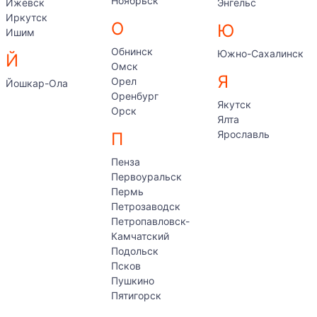
Ноябрьск
Ижевск
Энгельс
Иркутск
О
Ю
Ишим
Обнинск
Южно-Сахалинск
Й
Омск
Я
Орел
Йошкар-Ола
Оренбург
Якутск
Орск
Ялта
Ярославль
П
Пенза
Первоуральск
Пермь
Петрозаводск
Петропавловск-
Камчатский
Подольск
Псков
Пушкино
Пятигорск