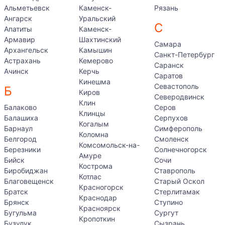
Альметьевск
Каменск-
Рязань
Ангарск
Уральский
С
Апатиты
Каменск-
Армавир
Шахтинский
Самара
Архангельск
Камышин
Санкт-Петербург
Астрахань
Кемерово
Саранск
Ачинск
Керчь
Саратов
Кинешма
Севастополь
Б
Киров
Северодвинск
Клин
Балаково
Серов
Клинцы
Балашиха
Серпухов
Когалым
Барнаул
Симферополь
Коломна
Белгород
Смоленск
Комсомольск-на-
Березники
Солнечногорск
Амуре
Бийск
Сочи
Кострома
Биробиджан
Ставрополь
Котлас
Благовещенск
Старый Оскол
Красногорск
Братск
Стерлитамак
Краснодар
Брянск
Ступино
Красноярск
Бугульма
Сургут
Кропоткин
Бузулук
Сызрань