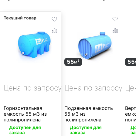
55
55
3
м
Цена по запросу
Цена по запросу
Це
Горизонтальная
Подземная емкость
Вер
емкость 55 м3 из
55 м3 из
емко
полипропилена
полипропилена
пол
Доступен для
Доступен для
До
заказа
заказа
за