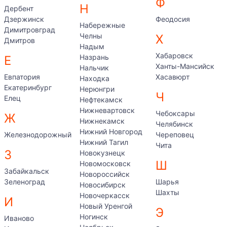
Ф
Н
Дербент
Дзержинск
Феодосия
Набережные
Димитровград
Челны
Х
Дмитров
Надым
Хабаровск
Назрань
Е
Ханты-Мансийск
Нальчик
Евпатория
Хасавюрт
Находка
Екатеринбург
Нерюнгри
Ч
Елец
Нефтекамск
Нижневартовск
Чебоксары
Ж
Нижнекамск
Челябинск
Нижний Новгород
Железнодорожный
Череповец
Нижний Тагил
Чита
З
Новокузнецк
Ш
Новомосковск
Забайкальск
Новороссийск
Зеленоград
Шарья
Новосибирск
Шахты
Новочеркасск
И
Новый Уренгой
Э
Ногинск
Иваново