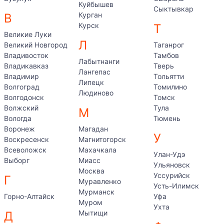
Куйбышев
Сыктывкар
Курган
В
Курск
Т
Великие Луки
Л
Великий Новгород
Таганрог
Владивосток
Тамбов
Лабытнанги
Владикавказ
Тверь
Лангепас
Владимир
Тольятти
Липецк
Волгоград
Томилино
Людиново
Волгодонск
Томск
Волжский
Тула
М
Вологда
Тюмень
Воронеж
Магадан
У
Воскресенск
Магнитогорск
Всеволожск
Махачкала
Улан-Удэ
Выборг
Миасс
Ульяновск
Москва
Уссурийск
Г
Муравленко
Усть-Илимск
Мурманск
Горно-Алтайск
Уфа
Муром
Ухта
Мытищи
Д