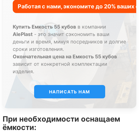
и их легко мыть;
Приемлемая цена. Стоимость таких емкостей
вполне приемлема. Они дешевле изделий из
Купить Емкость 55 кубов
в компании
металла;
AlePlast
- это значит сэкономить ваши
деньги и время, минуя посредников и долгие
При повреждении конструкции ее ремонт
сроки изготовления.
может быть произведен на месте.
Окончательная цена на Емкость 55 кубов
зависит от конкретной комплектации
Полипропиленовые емкости на 55 кубов
идеально
изделия.
заменяют стеклопластиковые емкости на 55м3,
металлические 55 кубовые емкости,
НАПИСАТЬ НАМ
полиэтиленовые емкости V=55 м3, а так же емкости
из нержавейки и стали.
Наши квалифицированные специалисты будут рады
При необходимости оснащаем
помочь вам в выборе.
ёмкости:
Уточняйте стоимость по телефону или email !