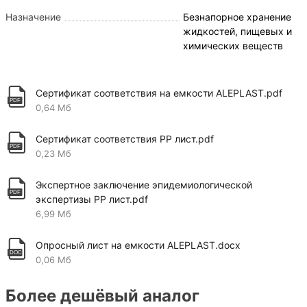
пластика: Сфера использования
Назначение
Безнапорное хранение
жидкостей, пищевых и
Пластиковые емкости объемом 55 кубических
химических веществ
метров могут выполнять функцию резервуаров для
накопления и хранения воды питьевого назначения
или применяться в качестве пожарных конструкций
Сертификат соответствия на емкости ALEPLAST.pdf
в местах, где затруднена подача или нет
0,64 Мб
подключения к центральному водоснабжению. Также
они часто устанавливаются на предприятиях по
Сертификат соответствия PP лист.pdf
изготовлению вин и в сфере сельского хозяйства
0,23 Мб
для хранения и осуществления перевозок зерна,
удобрений.
Экспертное заключение эпидемиологической
экспертизы PP лист.pdf
Нередко пластиковые аккумулирующие емкости
6,99 Мб
объемом 55 кубов можно видеть в химических
лабораториях, на гальваническом производстве и
Опросный лист на емкости ALEPLAST.docx
частных предприятиях. В последнее время стало
0,06 Мб
популярным разводить в больших резервуарах рыбу
и раков. Полипропиленовые емкости безопасны и
Более дешёвый аналог
практичны для этих целей.