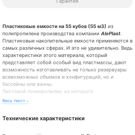
Гарантия
Пластиковые емкости на 55 кубов (55 м3)
из
полипропилена производства компании
AlePlast
.
Пластиковые накопительные емкости применяются в
самых различных сферах. И это не удивительно. Ведь
характеристики этого материала, который
представляет собой особый вид пластмассы, дают
возможность изготавливать не только резервуары
всевозможных объемов и конфигураций, но и
бассейны или ванны.
Листовой полипропилен, из которого
изготавливаются емкости, может иметь разную
толщину и размеры. Благодаря этому выпускаются
изделия любой формы. За счет стойкости и
Технические характеристики
пластичности материала появилась возможность
делать фигурные бассейны.
Накопительные емкости объемом 55 кубов для воды