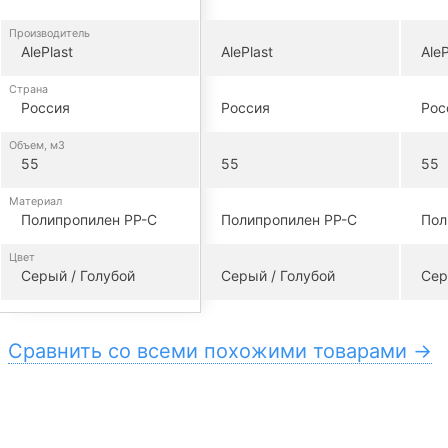
Производитель
AlePlast
AlePlast
AleP
Страна
Россия
Россия
Рос
Объем, м3
55
55
55
Материал
Полипропилен PP-C
Полипропилен PP-C
Пол
Цвет
Серый / Голубой
Серый / Голубой
Сер
Сравнить со всеми похожими товарами →