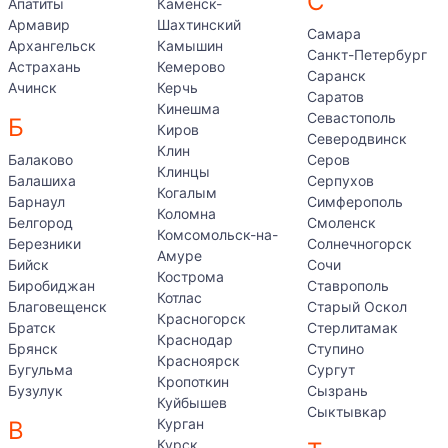
С
Апатиты
Каменск-
Армавир
Шахтинский
Самара
Архангельск
Камышин
Санкт-Петербург
Астрахань
Кемерово
Саранск
Ачинск
Керчь
Саратов
Кинешма
Севастополь
Б
Киров
Северодвинск
Клин
Балаково
Серов
Клинцы
Балашиха
Серпухов
Когалым
Барнаул
Симферополь
Коломна
Белгород
Смоленск
Комсомольск-на-
Березники
Солнечногорск
Амуре
Бийск
Сочи
Кострома
Биробиджан
Ставрополь
Котлас
Благовещенск
Старый Оскол
Красногорск
Братск
Стерлитамак
Краснодар
Брянск
Ступино
Красноярск
Бугульма
Сургут
Кропоткин
Бузулук
Сызрань
Куйбышев
Сыктывкар
Курган
В
Курск