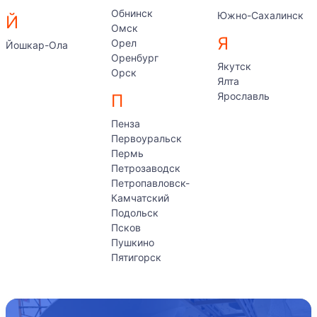
Обнинск
Южно-Сахалинск
Й
Омск
Я
Орел
Йошкар-Ола
Оренбург
Якутск
Орск
Ялта
Ярославль
П
Пенза
Первоуральск
Пермь
Петрозаводск
Петропавловск-
Камчатский
Подольск
Псков
Пушкино
Пятигорск