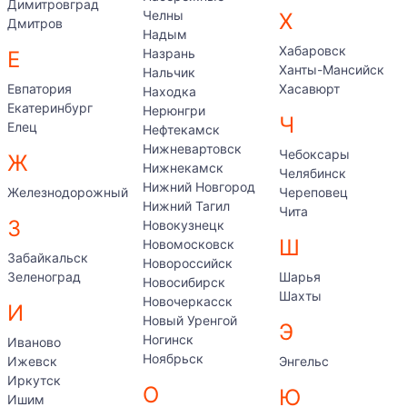
Димитровград
Челны
Х
Дмитров
Надым
Хабаровск
Назрань
Е
Ханты-Мансийск
Нальчик
Евпатория
Хасавюрт
Находка
Екатеринбург
Нерюнгри
Ч
Елец
Нефтекамск
Нижневартовск
Чебоксары
Ж
Нижнекамск
Челябинск
Нижний Новгород
Железнодорожный
Череповец
Нижний Тагил
Чита
З
Новокузнецк
Ш
Новомосковск
Забайкальск
Новороссийск
Зеленоград
Шарья
Новосибирск
Шахты
Новочеркасск
И
Новый Уренгой
Э
Ногинск
Иваново
Ноябрьск
Ижевск
Энгельс
Иркутск
О
Ю
Ишим