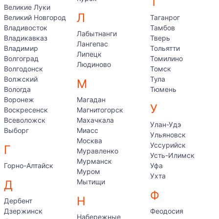
Т
Великие Луки
Л
Великий Новгород
Таганрог
Владивосток
Тамбов
Лабытнанги
Владикавказ
Тверь
Лангепас
Владимир
Тольятти
Липецк
Волгоград
Томилино
Людиново
Волгодонск
Томск
Волжский
Тула
М
Вологда
Тюмень
Воронеж
Магадан
У
Воскресенск
Магнитогорск
Всеволожск
Махачкала
Улан-Удэ
Выборг
Миасс
Ульяновск
Москва
Уссурийск
Г
Муравленко
Усть-Илимск
Мурманск
Горно-Алтайск
Уфа
Муром
Ухта
Мытищи
Д
Ф
Н
Дербент
Дзержинск
Феодосия
Набережные