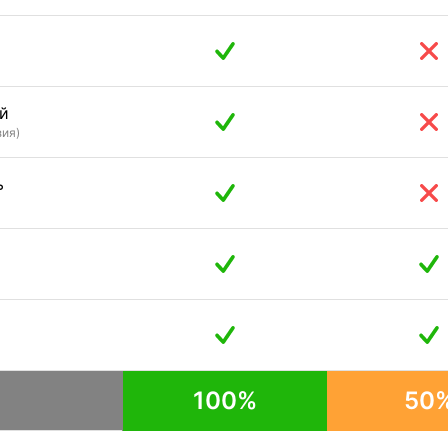
й
зия)
ь
100%
50