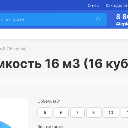
О нас
Как сделат
8 8
Alepl
м3 (16 кубов)
кость 16 м3 (16 куб
Объем, м3:
5
6
7
8
10
Вид емкости: