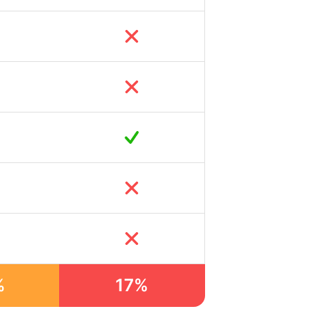
%
17%