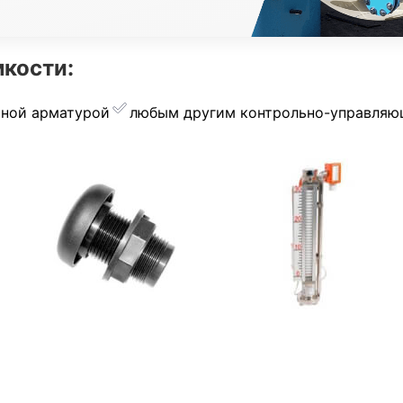
кости:
рной арматурой
︎любым другим контрольно-управля