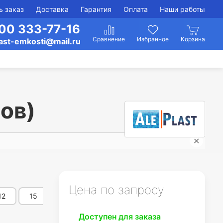
ь заказ
Доставка
Гарантия
Оплата
Наши работы
00 333-77-16
ast-emkosti@mail.ru
ов)
✕
➤ Го
Цена по запросу
12
15
16
17
18
20
22
Доступен для заказа