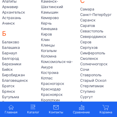
С
Апатиты
Каменск-
Армавир
Шахтинский
Самара
Архангельск
Камышин
Санкт-Петербург
Астрахань
Кемерово
Саранск
Ачинск
Керчь
Саратов
Кинешма
Севастополь
Б
Киров
Северодвинск
Клин
Балаково
Серов
Клинцы
Балашиха
Серпухов
Когалым
Барнаул
Симферополь
Коломна
Белгород
Смоленск
Комсомольск-на-
Березники
Солнечногорск
Амуре
Бийск
Сочи
Кострома
Биробиджан
Ставрополь
Котлас
Благовещенск
Старый Оскол
Красногорск
Братск
Стерлитамак
Краснодар
Брянск
Ступино
Красноярск
Бугульма
Сургут
Кропоткин
Бузулук
Сызрань
Куйбышев
Сыктывкар
Курган
В
Главная
Каталог
Контакты
Курск