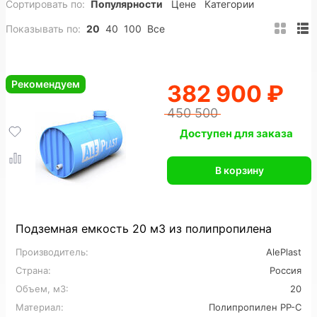
Сортировать по:
Популярности
Цене
Категории
200 м3
Полипропиленовые
ПНД
Показывать по:
20
40
100
Все
Вертикальные
Горизонтальные
Подземные
Прямоугольные
Пожарные
Накопительные
Рекомендуем
382 900 ₽
Цилиндрические
Конусные
Утепленные
450 500
На заказ
Промышленные
Доступен для заказа
Для горячей воды
Для питьевой воды
В корзину
Для топлива
Для нефтепродуктов
Для химии
Для кислот
Для спирта
Подземная емкость 20 м3 из полипропилена
Производитель:
AlePlast
Пищевые
Большие
Дренажные
Страна:
Россия
Для сточных вод
Для ливневых стоков
Объем, м3:
20
Материал:
Полипропилен PP-C
Для канализации
6 м3
7 м3
8 м3