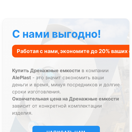
Во время обустройства дренажной системы
используются различные резервуары, которые
имеют функциональные отличия и особенности
конструкции. Различают такие виды емкостей:
С нами выгодно!
смотровые колодцы;
накопительные емкости;
колодцы-расширители;
перепадные колодцы;
ливневые колодцы.
Купить Дренажные емкости
в компании
Подземные дренажные емкости принято
AlePlast
- это значит сэкономить ваши
классифицировать по типу конструкции. Например,
деньги и время, минуя посредников и долгие
емкости подземные горизонтальные дренажные.
сроки изготовления.
Исходя из этого, разделяют сборные и монолитные
Окончательная цена на Дренажные емкости
изделия.
зависит от конкретной комплектации
Сборные предусматривают наличие нескольких
изделия.
элементов, которые перед установкой соединяются
между собой. Такие емкости считаются