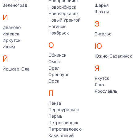
Новороссийск
Зеленоград
Шарья
Новосибирск
Шахты
Новочеркасск
И
Новый Уренгой
Э
Ногинск
Иваново
Ноябрьск
Ижевск
Энгельс
Иркутск
О
Ю
Ишим
Обнинск
Южно-Сахалинск
Й
Омск
Я
Орел
Йошкар-Ола
Оренбург
Якутск
Орск
Ялта
Ярославль
П
Пенза
Первоуральск
Пермь
Петрозаводск
Петропавловск-
Камчатский