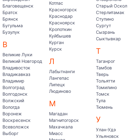
Котлас
Благовещенск
Старый Оскол
Красногорск
Братск
Стерлитамак
Краснодар
Брянск
Ступино
Красноярск
Бугульма
Сургут
Кропоткин
Бузулук
Сызрань
Куйбышев
Сыктывкар
Курган
В
Курск
Т
Великие Луки
Л
Великий Новгород
Таганрог
Владивосток
Тамбов
Лабытнанги
Владикавказ
Тверь
Лангепас
Владимир
Тольятти
Липецк
Волгоград
Томилино
Людиново
Волгодонск
Томск
Волжский
Тула
М
Вологда
Тюмень
Воронеж
Магадан
У
Воскресенск
Магнитогорск
Всеволожск
Махачкала
Улан-Удэ
Выборг
Миасс
Ульяновск
Москва