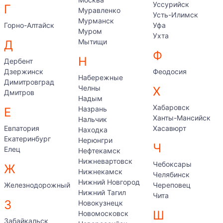
Уссурийск
Г
Муравленко
Усть-Илимск
Мурманск
Горно-Алтайск
Уфа
Муром
Ухта
Мытищи
Д
Ф
Н
Дербент
Дзержинск
Феодосия
Набережные
Димитровград
Челны
Х
Дмитров
Надым
Хабаровск
Назрань
Е
Ханты-Мансийск
Нальчик
Евпатория
Хасавюрт
Находка
Екатеринбург
Нерюнгри
Ч
Елец
Нефтекамск
Нижневартовск
Чебоксары
Ж
Нижнекамск
Челябинск
Нижний Новгород
Железнодорожный
Череповец
Нижний Тагил
Чита
З
Новокузнецк
Ш
Новомосковск
Забайкальск