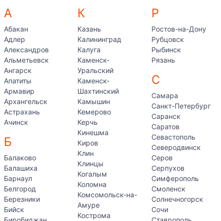
А
К
Р
Абакан
Казань
Ростов-на-Дону
Адлер
Калининград
Рубцовск
Александров
Калуга
Рыбинск
Альметьевск
Каменск-
Рязань
Ангарск
Уральский
С
Апатиты
Каменск-
Армавир
Шахтинский
Самара
Архангельск
Камышин
Санкт-Петербург
Астрахань
Кемерово
Саранск
Ачинск
Керчь
Саратов
Кинешма
Севастополь
Б
Киров
Северодвинск
Клин
Балаково
Серов
Клинцы
Балашиха
Серпухов
Когалым
Барнаул
Симферополь
Коломна
Белгород
Смоленск
Комсомольск-на-
Березники
Солнечногорск
Амуре
Бийск
Сочи
Кострома
Биробиджан
Ставрополь