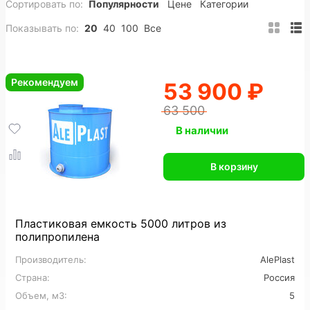
Сортировать по:
Популярности
Цене
Категории
200 м3
Полипропиленовые
ПНД
Показывать по:
20
40
100
Все
Вертикальные
Горизонтальные
Подземные
Прямоугольные
Пожарные
Накопительные
Рекомендуем
53 900 ₽
Цилиндрические
Конусные
Утепленные
63 500
На заказ
Промышленные
В наличии
Для горячей воды
Для питьевой воды
В корзину
Для топлива
Для нефтепродуктов
Для химии
Для кислот
Для спирта
Пластиковая емкость 5000 литров из
полипропилена
Пищевые
Большие
Дренажные
Производитель:
AlePlast
Страна:
Россия
Для сточных вод
Для ливневых стоков
Объем, м3:
5
Для канализации
6 м3
7 м3
8 м3