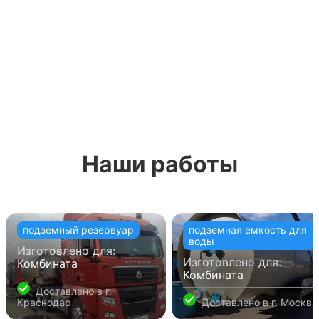
для сбора дождевых стоков, как
аккумулирующую емкость (ливневых стоков)
для дренажной емкости
Баки и бочки 5 м. куб. из
полипропилена, преимущества:
Пластиковые накопительные баки на 5 кубов (5 м3)
Наши работы
пригожи к использованию в суровых климатических
условиях, а добавление в состав сырья присадки
придаёт полипропилену устойчивость к
электромагнитному излучению.
подземный резервуар
подземная емкость для
Полипропилен химически пассивен. Он не подвержен
воды
появлению грибкового или плесневого поражения на
Изготовлено для:
Изготовлено для:
Комбината
внутренних и наружных стенках резервуара.
Комбината
Представители животного мира не рассматривают
Доставлено в
г.
его, как пищу и «место жительства».
Краснодар
Доставлено в
г. Москва
К числу остальных достоинств изделия можно