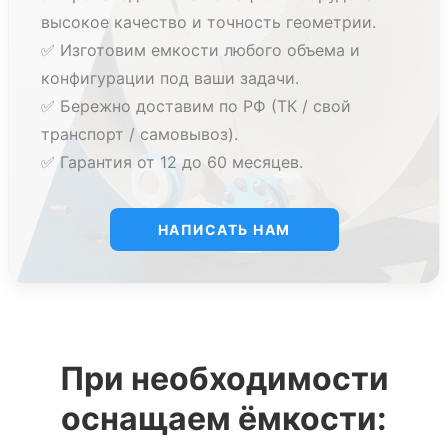
это одно из профилирующих направлений
высокое качество и точность геометрии.
компании
AlePlast
.
✅ Изготовим емкости любого объема и
конфигурации под ваши задачи.
Емкости 5 кубов (5 м3) из
✅ Бережно доставим по РФ (ТК / свой
пластика, применение:
транспорт / самовывоз).
✅ Гарантия от 12 до 60 месяцев.
Вместительность накопительного резервуара или
емкости объемом 5 кубов ограничена, но это отнюдь
не говорит о её узкоспециализированном
НАПИСАТЬ НАМ
применении. Учитывая рабочие свойства
полипропилена, пластиковые резервуары
незаменимы в следующих ветвях промышленности:
в целях хранения питьевой, хозяйственной
воды на дачном участке, предприятиях либо в
домашних условиях;
При необходимости
для хранения и транспортировки дизтоплива,
продуктов нефтяной промышленности,
оснащаем ёмкости:
масляных эмульсий;