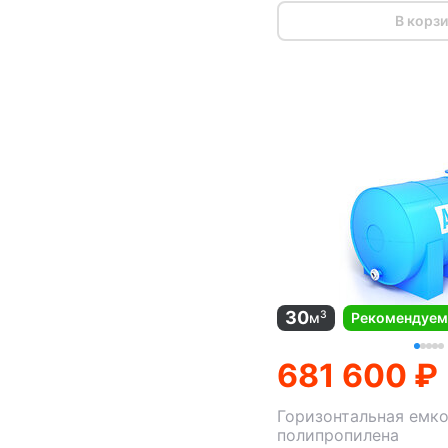
В корз
30
3
м
Рекомендуе
681 600 ₽
Горизонтальная емко
полипропилена