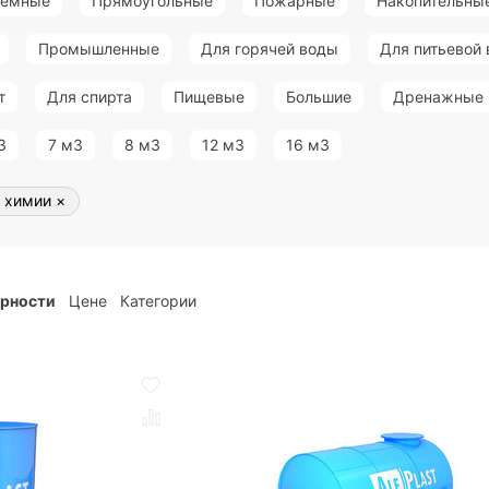
земные
Прямоугольные
Пожарные
Накопительны
Промышленные
Для горячей воды
Для питьевой
т
Для спирта
Пищевые
Большие
Дренажные
3
7 м3
8 м3
12 м3
16 м3
 химии
×
ярности
Цене
Категории