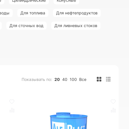
е
Цилиндрические
Конусные
 воды
Для топлива
Для нефтепродуктов
Для сточных вод
Для ливневых стоков
Показывать по:
20
40
100
Все