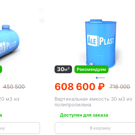
30
3
м
Рекомендуем
608 600 ₽
450 500
716 000
20 м3 из
Вертикальная емкость 30 м3 из
полипропилена
а
Доступен для заказа
ину
В корзину