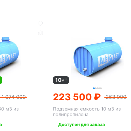
10
3
м
м
223 500 ₽
1 074 000
263 000
50 м3 из
Подземная емкость 10 м3 из
полипропилена
а
Доступен для заказа