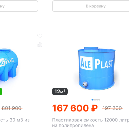
ину
В корзину
12
3
м
м
167 600 ₽
801 900
197 200
сть 30 м3 из
Пластиковая емкость 12000 лит
из полипропилена