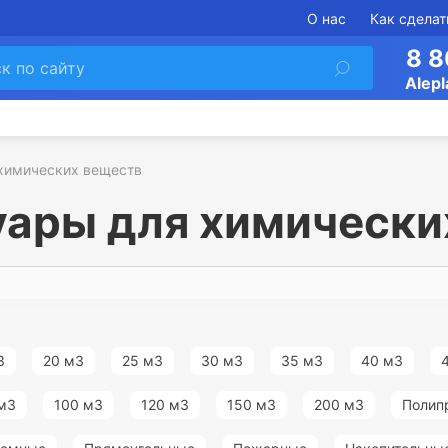
О нас
Как сделат
8 8
Alepl
 химических веществ
уары для химически
3
20 м3
25 м3
30 м3
35 м3
40 м3
м3
100 м3
120 м3
150 м3
200 м3
Полип