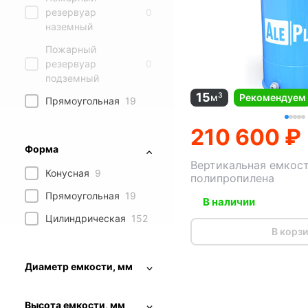
резервуар
0
наземный
Пожарный
резервуар
0
подземный
15
3
м
Рекомендуем
Прямоугольная
19
210 600 ₽
Форма
Вертикальная емкост
Конусная
9
полипропилена
Прямоугольная
19
В наличии
Цилиндрическая
152
В корз
Диаметр емкости, мм
Высота емкости, мм