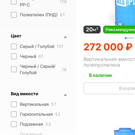
119
PP-C
Полиэтилен (ПНД)
61
20
3
м
Рекомендуем
Цвет
272 000 ₽
Серый / Голубой
101
Черный
61
Вертикальная емкост
полипропилена
Черный / Серый/
18
Голубой
В наличии
В корз
Вид емкости
Вертикальная
57
Горизонтальная
52
Подземная
52
Пожарный