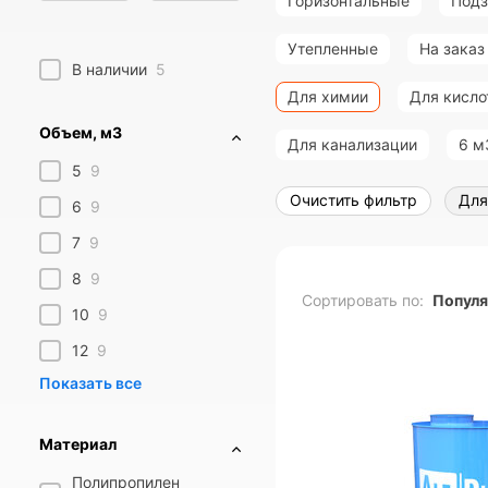
Горизонтальные
Под
Утепленные
На заказ
В наличии
5
Для химии
Для кисло
Объем, м3
Для канализации
6 м
5
9
Очистить фильтр
Для
6
9
7
9
8
9
Сортировать по:
Попул
10
9
12
9
Материал
Полипропилен