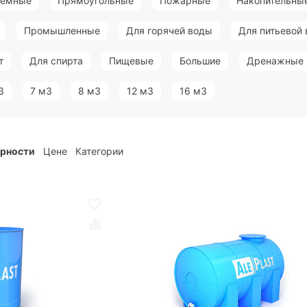
земные
Прямоугольные
Пожарные
Накопительны
Промышленные
Для горячей воды
Для питьевой
т
Для спирта
Пищевые
Большие
Дренажные
3
7 м3
8 м3
12 м3
16 м3
ярности
Цене
Категории