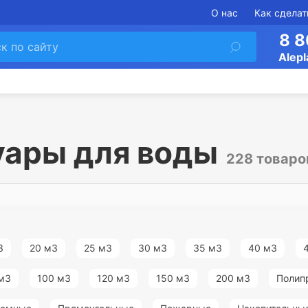
О нас
Как сделат
8 8
Alepl
уары для воды
228 товаро
3
20 м3
25 м3
30 м3
35 м3
40 м3
м3
100 м3
120 м3
150 м3
200 м3
Полип