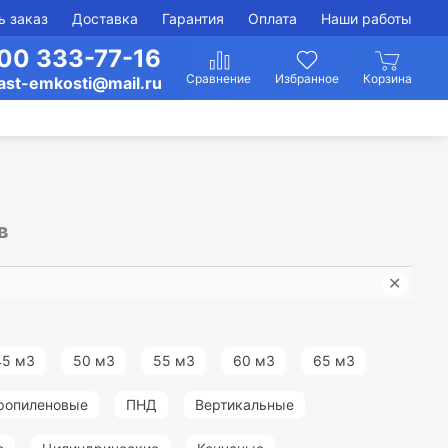
ь заказ
Доставка
Гарантия
Оплата
Наши работы
00 333-77-16
ast-emkosti@mail.ru
в
✕
Изго
45 м3
50 м3
55 м3
60 м3
65 м3
ропиленовые
ПНД
Вертикальные