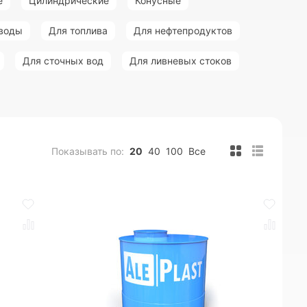
е
Цилиндрические
Конусные
 воды
Для топлива
Для нефтепродуктов
Для сточных вод
Для ливневых стоков
Показывать по:
20
40
100
Все