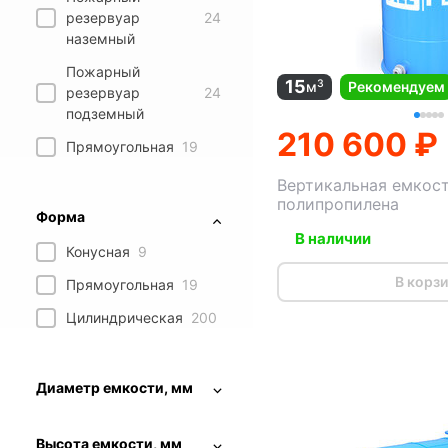
резервуар
24
наземный
Пожарный
15
3
м
Рекомендуем
резервуар
24
подземный
210 600 ₽
Прямоугольная
19
Вертикальная емкост
полипропилена
Форма
В наличии
Конусная
9
В корз
Прямоугольная
19
Цилиндрическая
200
Диаметр емкости, мм
Высота емкости, мм