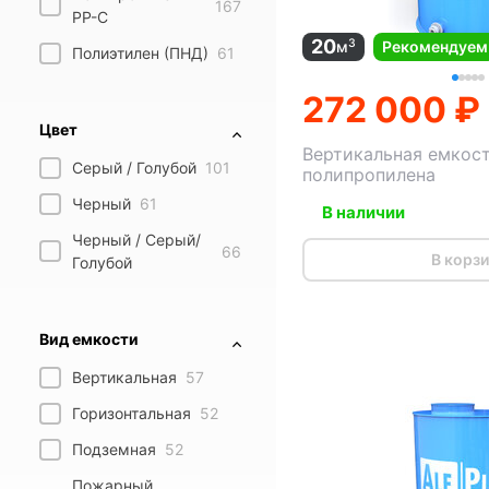
167
PP-C
20
3
м
Рекомендуем
Полиэтилен (ПНД)
61
272 000 ₽
Цвет
Вертикальная емкост
Серый / Голубой
101
полипропилена
Черный
61
В наличии
Черный / Серый/
66
В корз
Голубой
Вид емкости
Вертикальная
57
Горизонтальная
52
Подземная
52
Пожарный