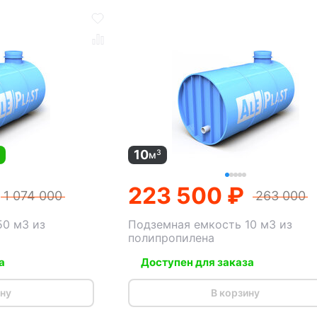
10
3
м
м
223 500 ₽
1 074 000
263 000
50 м3 из
Подземная емкость 10 м3 из
полипропилена
а
Доступен для заказа
ину
В корзину