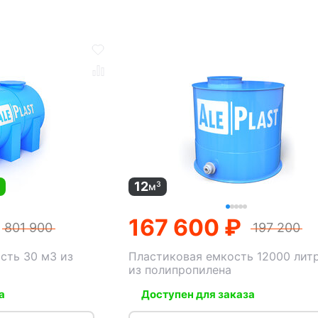
12
3
м
м
167 600 ₽
801 900
197 200
сть 30 м3 из
Пластиковая емкость 12000 лит
из полипропилена
а
Доступен для заказа