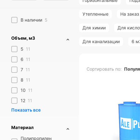
Горизонтальные
Под
Утепленные
На заказ
В наличии
5
Для химии
Для кисло
Объем, м3
Для канализации
6 м
5
11
6
11
Сортировать по:
Попул
7
11
8
11
10
11
12
11
Материал
Полипропилен