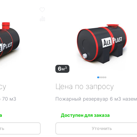
6
3
м
су
Цена по запросу
 70 м3
Пожарный резервуар 6 м3 назе
а
Доступен для заказа
ть
Уточнить