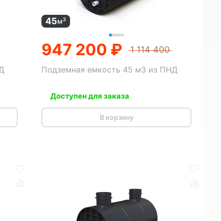
45
3
м
947 200 ₽
1 114 400
Д
Подземная емкость 45 м3 из ПНД
Доступен для заказа
В корзину