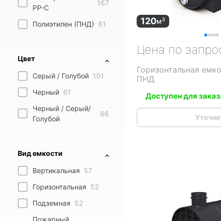
167
PP-C
120
3
м
Полиэтилен (ПНД)
61
Цена по запро
Цвет
Горизонтальная емко
Серый / Голубой
101
ПНД
Черный
61
Доступен для заказ
Черный / Серый/
66
Уточни
Голубой
Вид емкости
Вертикальная
57
Горизонтальная
52
Подземная
52
Пожарный