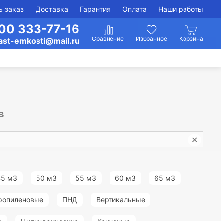
ь заказ
Доставка
Гарантия
Оплата
Наши работы
00 333-77-16
ast-emkosti@mail.ru
в
✕
Изго
45 м3
50 м3
55 м3
60 м3
65 м3
ропиленовые
ПНД
Вертикальные