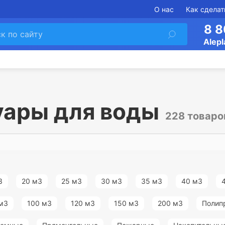
О нас
Как сделат
8 8
Alepl
уары для воды
228 товаро
3
20 м3
25 м3
30 м3
35 м3
40 м3
м3
100 м3
120 м3
150 м3
200 м3
Полип