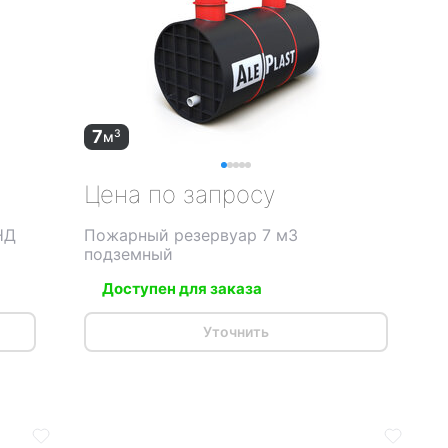
7
3
м
Цена по запросу
НД
Пожарный резервуар 7 м3
подземный
Доступен для заказа
Уточнить