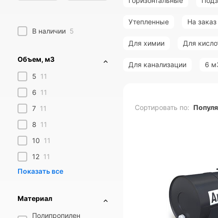
Горизонтальные
Под
Утепленные
На заказ
В наличии
5
Для химии
Для кисло
Объем, м3
Для канализации
6 м
5
11
6
11
Сортировать по:
Попул
7
11
8
11
10
11
12
11
Материал
Полипропилен