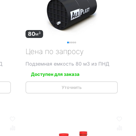
80
3
м
Цена по запросу
Д
Подземная емкость 80 м3 из ПНД
Доступен для заказа
Уточнить