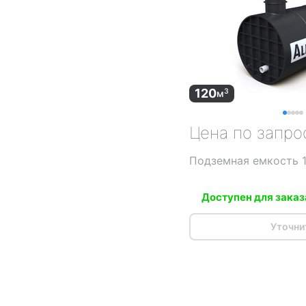
120
3
м
Цена по запро
Подземная емкость 
Доступен для заказ
Уточни