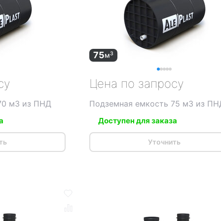
75
3
м
су
Цена по запросу
70 м3 из ПНД
Подземная емкость 75 м3 из ПН
а
Доступен для заказа
ть
Уточнить