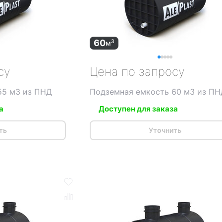
60
3
м
су
Цена по запросу
55 м3 из ПНД
Подземная емкость 60 м3 из ПН
а
Доступен для заказа
ть
Уточнить