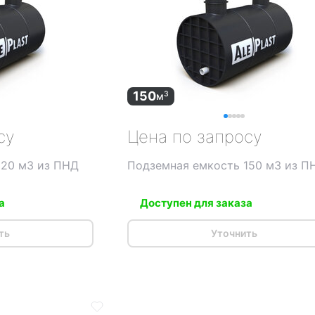
150
3
м
су
Цена по запросу
120 м3 из ПНД
Подземная емкость 150 м3 из П
а
Доступен для заказа
ть
Уточнить