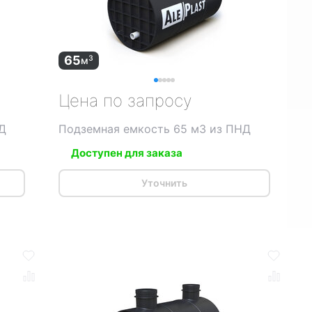
65
3
м
Цена по запросу
Д
Подземная емкость 65 м3 из ПНД
Доступен для заказа
Уточнить