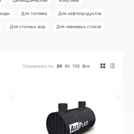
е
Цилиндрические
Конусные
 воды
Для топлива
Для нефтепродуктов
Для сточных вод
Для ливневых стоков
Показывать по:
20
40
100
Все