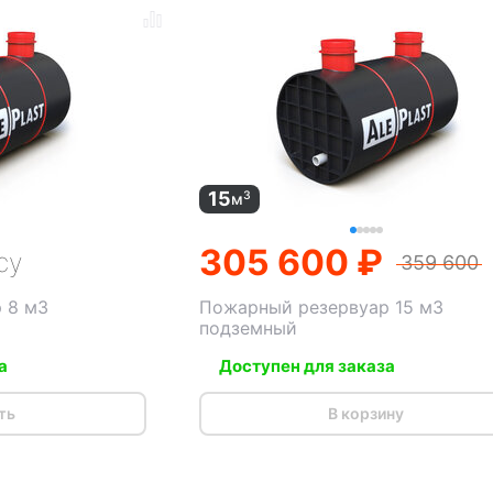
15
3
м
305 600 ₽
су
359 600
 8 м3
Пожарный резервуар 15 м3
подземный
а
Доступен для заказа
ть
В корзину