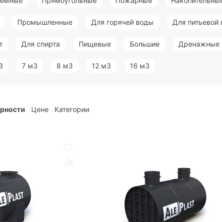
земные
Прямоугольные
Пожарные
Накопительны
Промышленные
Для горячей воды
Для питьевой
т
Для спирта
Пищевые
Большие
Дренажные
3
7 м3
8 м3
12 м3
16 м3
ярности
Цене
Категории