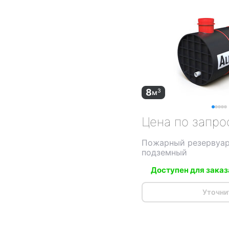
8
3
м
Цена по запро
Пожарный резервуар
подземный
Доступен для заказ
Уточни