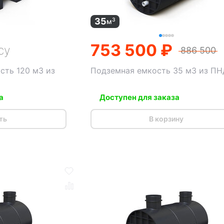
35
3
м
753 500 ₽
су
886 500
сть 120 м3 из
Подземная емкость 35 м3 из ПН
а
Доступен для заказа
ть
В корзину