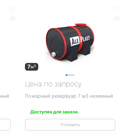
7
3
м
Цена по запросу
мный
Пожарный резервуар 7 м3 наземный
Доступен для заказа
Уточнить