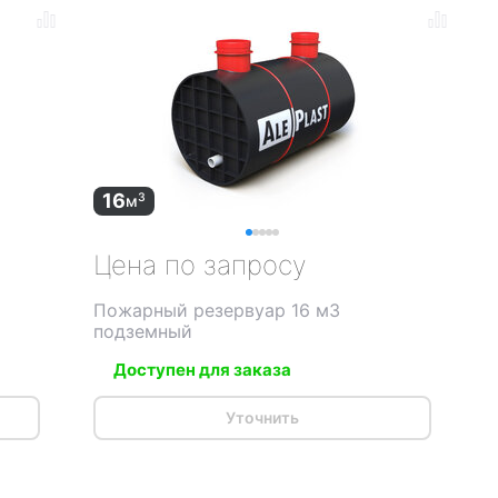
16
3
м
Цена по запросу
Пожарный резервуар 16 м3
подземный
Доступен для заказа
Уточнить