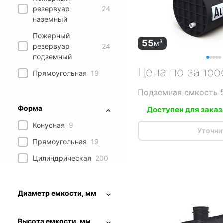
резервуар
24
наземный
Пожарный
55
3
м
резервуар
24
подземный
Цена по запро
Прямоугольная
19
Подземная емкость 
Форма
Доступен для заказ
Конусная
9
Уточни
Прямоугольная
19
Цилиндрическая
200
Диаметр емкости, мм
Высота емкости, мм