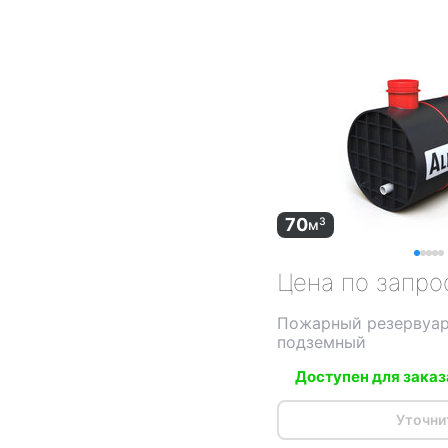
70
3
м
Цена по запро
Пожарный резервуар
подземный
Доступен для заказ
Уточни