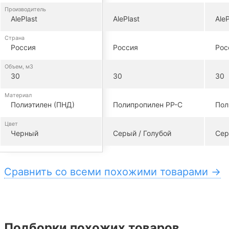
Производитель
AlePlast
AlePlast
AleP
Страна
Россия
Россия
Рос
Объем, м3
30
30
30
Материал
Полиэтилен (ПНД)
Полипропилен PP-C
Пол
Цвет
Черный
Серый / Голубой
Сер
Сравнить со всеми похожими товарами →
Подборки похожих товаров