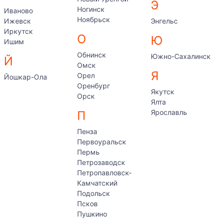
Э
Ногинск
Иваново
Ноябрьск
Ижевск
Энгельс
Иркутск
О
Ю
Ишим
Обнинск
Южно-Сахалинск
Й
Омск
Я
Орел
Йошкар-Ола
Оренбург
Якутск
Орск
Ялта
Ярославль
П
Пенза
Первоуральск
Пермь
Петрозаводск
Петропавловск-
Камчатский
Подольск
Псков
Пушкино