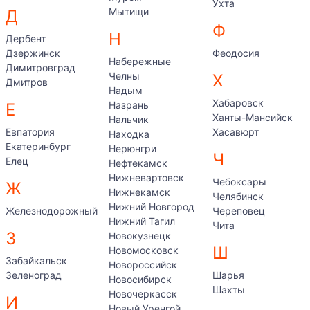
Ухта
Мытищи
Д
Ф
Н
Дербент
Дзержинск
Феодосия
Набережные
Димитровград
Челны
Х
Дмитров
Надым
Хабаровск
Назрань
Е
Ханты-Мансийск
Нальчик
Евпатория
Хасавюрт
Находка
Екатеринбург
Нерюнгри
Ч
Елец
Нефтекамск
Нижневартовск
Чебоксары
Ж
Нижнекамск
Челябинск
Нижний Новгород
Железнодорожный
Череповец
Нижний Тагил
Чита
З
Новокузнецк
Ш
Новомосковск
Забайкальск
Новороссийск
Зеленоград
Шарья
Новосибирск
Шахты
Новочеркасск
И
Новый Уренгой