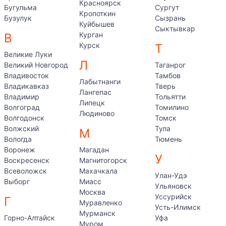
Красноярск
Бугульма
Сургут
Кропоткин
Бузулук
Сызрань
Куйбышев
Сыктывкар
Курган
В
Курск
Т
Великие Луки
Л
Великий Новгород
Таганрог
Владивосток
Тамбов
Лабытнанги
Владикавказ
Тверь
Лангепас
Владимир
Тольятти
Липецк
Волгоград
Томилино
Людиново
Волгодонск
Томск
Волжский
Тула
М
Вологда
Тюмень
Воронеж
Магадан
У
Воскресенск
Магнитогорск
Всеволожск
Махачкала
Улан-Удэ
Выборг
Миасс
Ульяновск
Москва
Уссурийск
Г
Муравленко
Усть-Илимск
Мурманск
Горно-Алтайск
Уфа
Муром