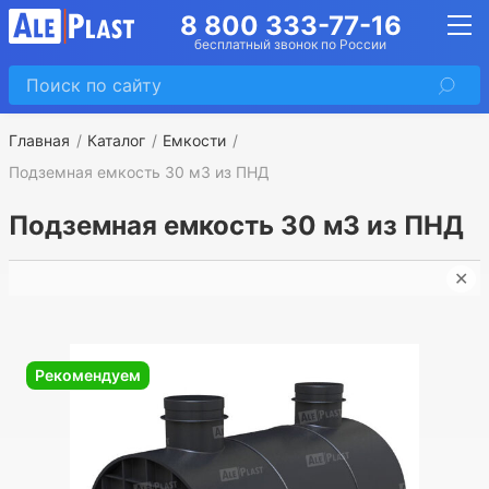
8 800 333-77-16
бесплатный звонок по России
Главная
Каталог
Емкости
Подземная емкость 30 м3 из ПНД
Подземная емкость 30 м3 из ПНД
✕
П
Рекомендуем