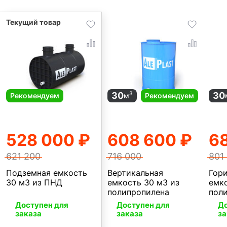
30
30
3
Рекомендуем
м
Рекомендуем
528 000 ₽
608 600 ₽
68
621 200
716 000
801
Подземная емкость
Вертикальная
Гор
30 м3 из ПНД
емкость 30 м3 из
емко
полипропилена
пол
Доступен для
Доступен для
До
заказа
заказа
за