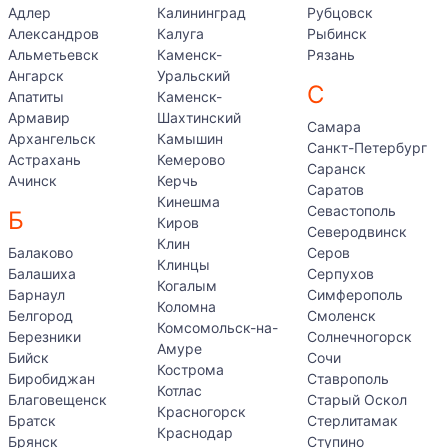
Адлер
Калининград
Рубцовск
Александров
Калуга
Рыбинск
Альметьевск
Каменск-
Рязань
Ангарск
Уральский
С
Апатиты
Каменск-
Армавир
Шахтинский
Самара
Архангельск
Камышин
Санкт-Петербург
Астрахань
Кемерово
Саранск
Ачинск
Керчь
Саратов
Кинешма
Севастополь
Б
Киров
Северодвинск
Клин
Балаково
Серов
Клинцы
Балашиха
Серпухов
Когалым
Барнаул
Симферополь
Коломна
Белгород
Смоленск
Комсомольск-на-
Березники
Солнечногорск
Амуре
Бийск
Сочи
Кострома
Биробиджан
Ставрополь
Котлас
Благовещенск
Старый Оскол
Красногорск
Братск
Стерлитамак
Краснодар
Брянск
Ступино