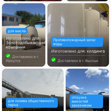
для масла
Изготовлено для:
Противопожарный запас
Золотодобывающей
воды
компании
Изготовлено для:
холдинга
Доставлено в
г.
Иркутск
Доставлено в
г. Высоцк
отгрузка
для полива общественного
емкостей
парка
заказчикам