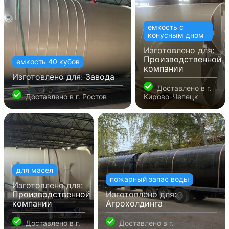
емкость с
конусным дном
Изготовлено для:
Производственной
емкость 40 кубов
компании
Изготовлено для:
Завода
Доставлено в
г.
Доставлено в
г. Ростов
Кирово-Чепецк
для масел
пожарный запас воды
Изготовлено для:
Производственной
Изготовлено для:
компании
Агрохолдинга
Доставлено в
г.
Доставлено в
г.