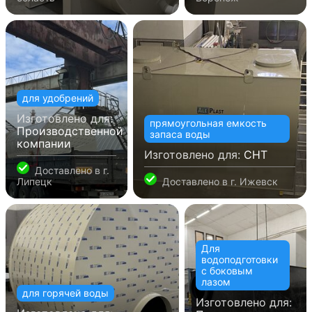
для удобрений
Изготовлено для:
прямоугольная емкость
Производственной
запаса воды
компании
Изготовлено для:
СНТ
Доставлено в
г.
Липецк
Доставлено в
г. Ижевск
Для
водоподготовки
с боковым
лазом
для горячей воды
Изготовлено для: