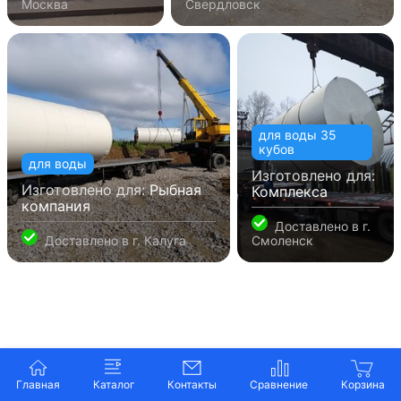
Москва
Свердловск
для воды 35
кубов
для воды
Изготовлено для:
Изготовлено для:
Рыбная
Комплекса
компания
Доставлено в
г.
Доставлено в
г. Калуга
Смоленск
Главная
Каталог
Контакты
Наши довольные клиенты