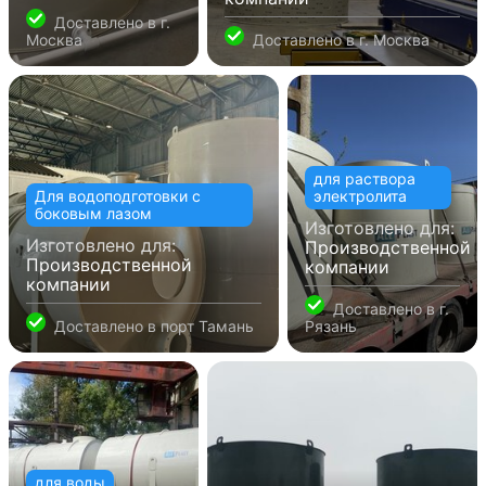
Доставлено в
г.
Москва
Доставлено в
г. Москва
для раствора
Для водоподготовки с
электролита
боковым лазом
Изготовлено для:
Изготовлено для:
Производственной
Производственной
компании
компании
Доставлено в
г.
Доставлено в
порт Тамань
Рязань
для воды