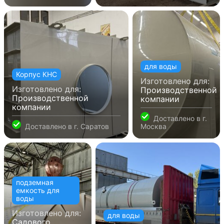
для воды
Корпус КНС
Изготовлено для:
Изготовлено для:
Производственной
Производственной
компании
компании
Доставлено в
г.
Доставлено в
г. Саратов
Москва
подземная
емкость для
воды
Изготовлено для:
для воды
Садового