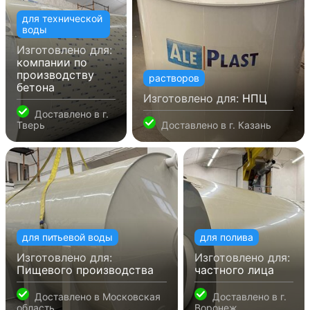
для технической
воды
Изготовлено для:
компании по
производству
растворов
бетона
Изготовлено для:
НПЦ
Доставлено в
г.
Тверь
Доставлено в
г. Казань
для питьевой воды
для полива
Изготовлено для:
Изготовлено для:
Пищевого производства
частного лица
Доставлено в
Московская
Доставлено в
г.
область
Воронеж