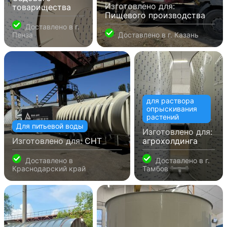
Изготовлено для:
товарищества
Пищевого производства
Доставлено в
г.
Пенза
Доставлено в
г. Казань
для раствора
опрыскивания
растений
Для питьевой воды
Изготовлено для:
Изготовлено для:
СНТ
агрохолдинга
Доставлено в
Доставлено в
г.
Краснодарский край
Тамбов