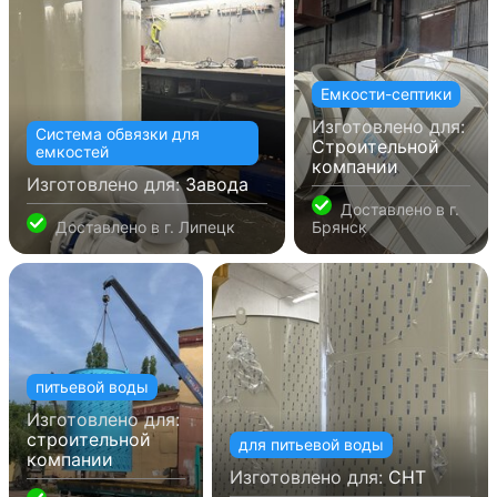
Емкости-септики
Изготовлено для:
Система обвязки для
Строительной
емкостей
компании
Изготовлено для:
Завода
Доставлено в
г.
Доставлено в
г. Липецк
Брянск
питьевой воды
Изготовлено для:
строительной
для питьевой воды
компании
Изготовлено для:
СНТ