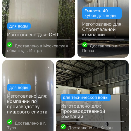
Емкость 40
кубов для воды
Изготовлено для:
для воды
Строительной
Изготовлено для:
СНТ
компании
Доставлено в
Московская
Доставлено в
г.
область, г. Истра
Пенза
для воды
Изготовлено для:
для технической воды
компании по
Изготовлено для:
производству
Производственной
пищевого спирта
компании
Доставлено в
г.
Тула
Доставлено в
г. Казань