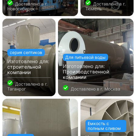
Доставлено в
г.
Доставлено в
г.
Новосибирск
Тюмень
серия септиков
Для питьевой воды
Изготовлено для:
Изготовлено для:
строительной
Производственной
компании
компании
Доставлено в
г.
Таганрог
Доставлено в
г. Москва
Емкость с
полным сливом