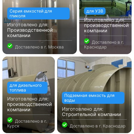
Серия емкостей для
для УЗВ
гликоля
Изготовлено для:
Изготовлено для:
производственной
Производственной
компании
компании
Доставлено в
г.
Доставлено в
г. Москва
Краснодар
для дизельного
топлива
Подземная емкость для
Изготовлено для:
воды
производственной
Изготовлено для:
компании
Строительной компании
Доставлено в
г.
Курск
Доставлено в
г. Краснодар