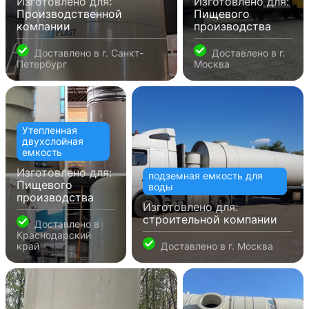
Изготовлено для:
Изготовлено для:
Производственной
Пищевого
компании
производства
Доставлено в
г. Санкт-
Доставлено в
г.
Петербург
Москва
Утепленная
двухслойная
емкость
Изготовлено для:
подземная емкость для
Пищевого
воды
производства
Изготовлено для:
строительной компании
Доставлено в
Краснодарский
край
Доставлено в
г. Москва