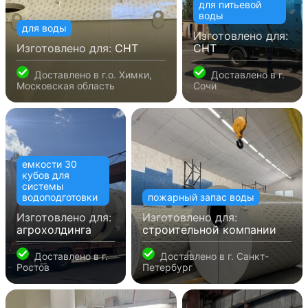
для питьевой
воды
для воды
Изготовлено для:
Изготовлено для:
СНТ
СНТ
Доставлено в
г.о. Химки,
Доставлено в
г.
Московская область
Сочи
емкости 30
кубов для
системы
водоподготовки
пожарный запас воды
Изготовлено для:
Изготовлено для:
агрохолдинга
строительной компании
Доставлено в
г.
Доставлено в
г. Санкт-
Ростов
Петербург