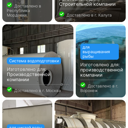
Строительной компании
Доставлено в
Республика
Мордовия
Доставлено в
г. Калуга
для
выращивания
рыбы
Система водоподготовки
Изготовлено для:
Изготовлено для:
производственной
Производственной
компании
компании
Доставлено в
г.
Доставлено в
г. Москва
Воронеж
для чистой воды