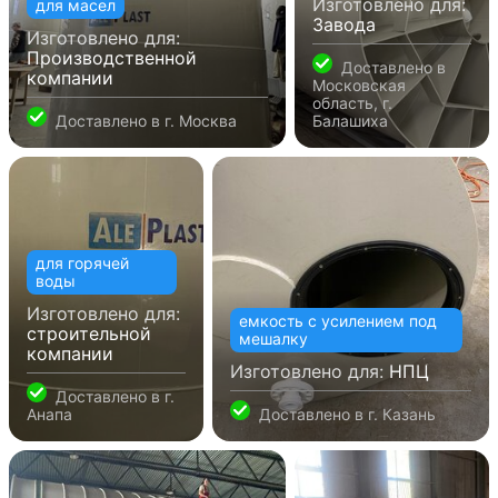
Изготовлено для:
для масел
Завода
Изготовлено для:
Производственной
Доставлено в
компании
Московская
область, г.
Доставлено в
г. Москва
Балашиха
для горячей
воды
Изготовлено для:
емкость с усилением под
строительной
мешалку
компании
Изготовлено для:
НПЦ
Доставлено в
г.
Анапа
Доставлено в
г. Казань