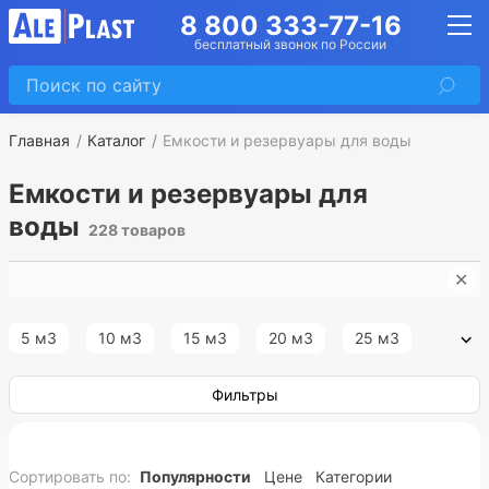
8 800 333-77-16
бесплатный звонок по России
Главная
Каталог
Емкости и резервуары для воды
Емкости и резервуары для
воды
228 товаров
✕
И
5 м3
10 м3
15 м3
20 м3
25 м3
30 м3
35 м3
40 м3
45 м3
50 м3
Фильтры
55 м3
60 м3
65 м3
70 м3
75 м3
Сортировать по:
Популярности
Цене
Категории
80 м3
100 м3
120 м3
150 м3