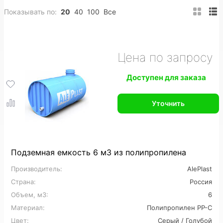
Показывать по:
20
40
100
Все
200 м3
Полипропиленовые
ПНД
Вертикальные
Горизонтальные
Подземные
Цена по запросу
Прямоугольные
Пожарные
Накопительные
Доступен для заказа
Цилиндрические
Конусные
Утепленные
Уточнить
На заказ
Промышленные
Для горячей воды
Для питьевой воды
Для топлива
Для нефтепродуктов
Подземная емкость 6 м3 из полипропилена
Производитель:
AlePlast
Для химии
Для кислот
Для спирта
Страна:
Россия
Пищевые
Большие
Дренажные
Объем, м3:
6
Материал:
Полипропилен PP-C
Для сточных вод
Для ливневых стоков
Цвет:
Серый / Голубой