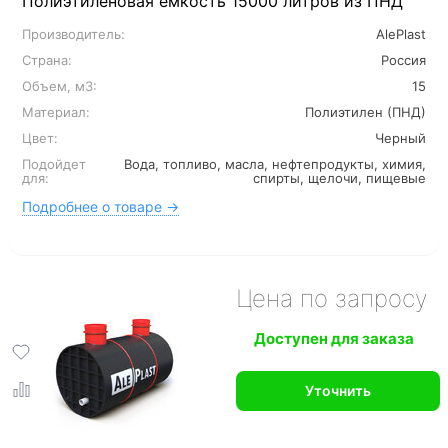
Полиэтиленовая емкость 15000 литров из ПНД
Производитель:
AlePlast
Страна:
Россия
Объем, м3:
15
Материал:
Полиэтилен (ПНД)
Цвет:
Черный
Подойдет
Вода, топливо, масла, нефтепродукты, химия,
для:
спирты, щелочи, пищевые
Подробнее о товаре →
Цена по запросу
Доступен для заказа
Уточнить