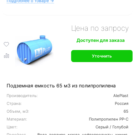
Подробнее о товаре →
Цена по запросу
Доступен для заказа
Уточнить
Подземная емкость 65 м3 из полипропилена
Производитель:
AlePlast
Страна:
Россия
Объем, м3:
65
Материал:
Полипропилен PP-C
Цвет:
Серый / Голубой
Подойдет
Вода, топливо, масла, нефтепродукты, химия,