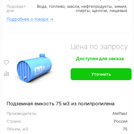
Подойдет
Вода, топливо, масла, нефтепродукты, химия,
Для канализации
6 м3
7 м3
8 м3
для:
спирты, щелочи, пищевые
Подробнее о товаре →
12 м3
16 м3
Цена по запросу
Доступен для заказа
Уточнить
Подземная емкость 75 м3 из полипропилена
Производитель:
AlePlast
Страна:
Россия
Объем, м3:
75