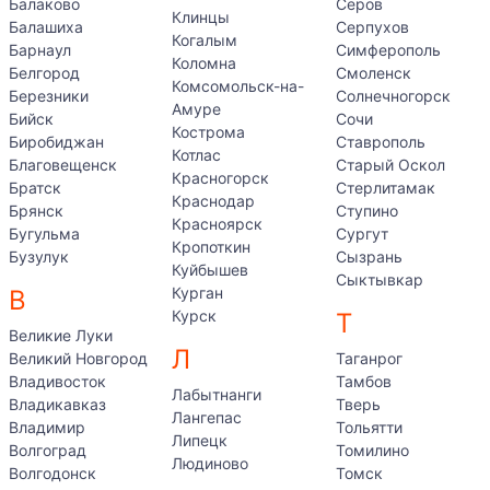
Балаково
Серов
Клинцы
Балашиха
Серпухов
Когалым
Барнаул
Симферополь
Коломна
Белгород
Смоленск
Комсомольск-на-
Березники
Солнечногорск
Амуре
Бийск
Сочи
Кострома
Биробиджан
Ставрополь
Котлас
Благовещенск
Старый Оскол
Красногорск
Братск
Стерлитамак
Краснодар
Брянск
Ступино
Красноярск
Бугульма
Сургут
Кропоткин
Бузулук
Сызрань
Куйбышев
Сыктывкар
Курган
В
Курск
Т
Великие Луки
Л
Великий Новгород
Таганрог
Владивосток
Тамбов
Лабытнанги
Владикавказ
Тверь
Лангепас
Владимир
Тольятти
Липецк
Волгоград
Томилино
Людиново
Волгодонск
Томск