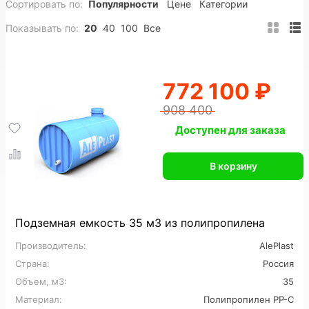
Сортировать по:
Популярности
Цене
Категории
200 м3
Полипропиленовые
ПНД
Показывать по:
20
40
100
Все
Вертикальные
Горизонтальные
Подземные
Прямоугольные
Пожарные
Накопительные
772 100 ₽
Цилиндрические
Конусные
Утепленные
908 400
На заказ
Промышленные
Доступен для заказа
Для горячей воды
Для питьевой воды
В корзину
Для топлива
Для нефтепродуктов
Для химии
Для кислот
Для спирта
Подземная емкость 35 м3 из полипропилена
Производитель:
AlePlast
Пищевые
Большие
Дренажные
Страна:
Россия
Для сточных вод
Для ливневых стоков
Объем, м3:
35
Материал:
Полипропилен PP-C
Для канализации
6 м3
7 м3
8 м3