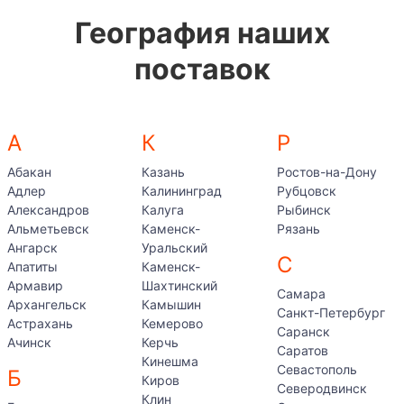
География наших
поставок
А
К
Р
Абакан
Казань
Ростов-на-Дону
Адлер
Калининград
Рубцовск
Александров
Калуга
Рыбинск
Альметьевск
Каменск-
Рязань
Ангарск
Уральский
С
Апатиты
Каменск-
Армавир
Шахтинский
Самара
Архангельск
Камышин
Санкт-Петербург
Астрахань
Кемерово
Саранск
Ачинск
Керчь
Саратов
Кинешма
Севастополь
Б
Киров
Северодвинск
Клин