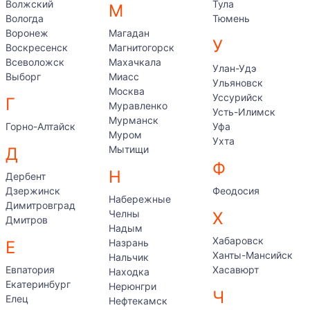
Волжский
Тула
М
Вологда
Тюмень
Воронеж
Магадан
У
Воскресенск
Магнитогорск
Всеволожск
Махачкала
Улан-Удэ
Выборг
Миасс
Ульяновск
Москва
Уссурийск
Г
Муравленко
Усть-Илимск
Мурманск
Горно-Алтайск
Уфа
Муром
Ухта
Мытищи
Д
Ф
Н
Дербент
Дзержинск
Феодосия
Набережные
Димитровград
Челны
Х
Дмитров
Надым
Хабаровск
Назрань
Е
Ханты-Мансийск
Нальчик
Евпатория
Хасавюрт
Находка
Екатеринбург
Нерюнгри
Ч
Елец
Нефтекамск