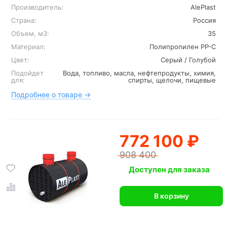
Производитель:
AlePlast
Страна:
Россия
Объем, м3:
35
Материал:
Полипропилен PP-C
Цвет:
Серый / Голубой
Подойдет
Вода, топливо, масла, нефтепродукты, химия,
для:
спирты, щелочи, пищевые
Подробнее о товаре →
772 100 ₽
908 400
Доступен для заказа
В корзину