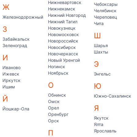
Нижневартовск
Чебоксары
Ж
Нижнекамск
Челябинск
Нижний Новгород
Железнодорожный
Череповец
Нижний Тагил
Чита
З
Новокузнецк
Ш
Новомосковск
Забайкальск
Новороссийск
Зеленоград
Шарья
Новосибирск
Шахты
Новочеркасск
И
Новый Уренгой
Э
Ногинск
Иваново
Ноябрьск
Ижевск
Энгельс
Иркутск
О
Ю
Ишим
Обнинск
Южно-Сахалинск
Й
Омск
Я
Орел
Йошкар-Ола
Оренбург
Якутск
Орск
Ялта
Ярославль
П