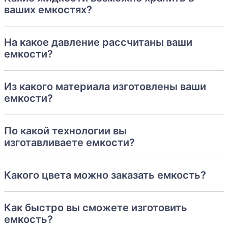
Накопительные емкости 35 м3 из
ваших емкостях?
полипропилена
идеально заменяют
стеклопластиковые накопительные емкости на 35м3,
металлические 35 кубовые резервуары,
На какое давление рассчитаны ваши
полиэтиленовые накопительные резервуары V=35
емкости?
м3.
Наши квалифицированные специалисты будут рады
Из какого материала изготовлены ваши
помочь вам в выборе.
емкости?
Уточняйте стоимость по телефону или email !
По какой технологии вы
изготавливаете емкости?
Какого цвета можно заказать емкость?
Как быстро вы сможете изготовить
емкость?