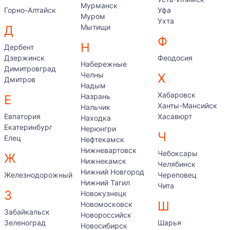
Мурманск
Горно-Алтайск
Уфа
Муром
Ухта
Мытищи
Д
Ф
Н
Дербент
Дзержинск
Феодосия
Набережные
Димитровград
Челны
Х
Дмитров
Надым
Хабаровск
Назрань
Е
Ханты-Мансийск
Нальчик
Евпатория
Хасавюрт
Находка
Екатеринбург
Нерюнгри
Ч
Елец
Нефтекамск
Нижневартовск
Чебоксары
Ж
Нижнекамск
Челябинск
Нижний Новгород
Железнодорожный
Череповец
Нижний Тагил
Чита
З
Новокузнецк
Ш
Новомосковск
Забайкальск
Новороссийск
Зеленоград
Шарья
Новосибирск