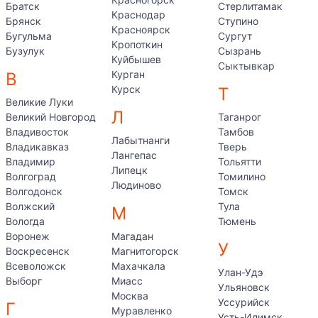
Братск
Стерлитамак
Краснодар
Брянск
Ступино
Красноярск
Бугульма
Сургут
Кропоткин
Бузулук
Сызрань
Куйбышев
Сыктывкар
Курган
В
Курск
Т
Великие Луки
Л
Великий Новгород
Таганрог
Владивосток
Тамбов
Лабытнанги
Владикавказ
Тверь
Лангепас
Владимир
Тольятти
Липецк
Волгоград
Томилино
Людиново
Волгодонск
Томск
Волжский
Тула
М
Вологда
Тюмень
Воронеж
Магадан
У
Воскресенск
Магнитогорск
Всеволожск
Махачкала
Улан-Удэ
Выборг
Миасс
Ульяновск
Москва
Уссурийск
Г
Муравленко
Усть-Илимск