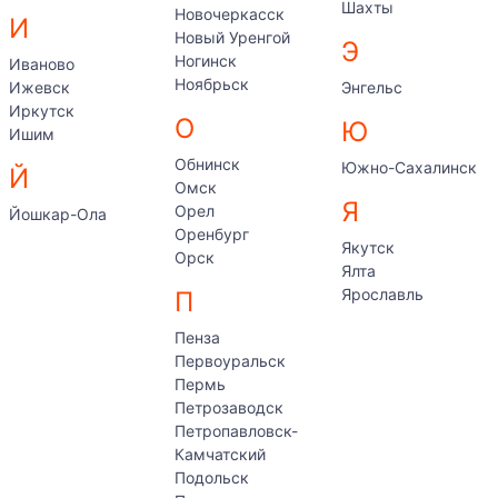
Шахты
Новочеркасск
И
Новый Уренгой
Э
Ногинск
Иваново
Ноябрьск
Ижевск
Энгельс
Иркутск
О
Ю
Ишим
Обнинск
Южно-Сахалинск
Й
Омск
Я
Орел
Йошкар-Ола
Оренбург
Якутск
Орск
Ялта
Ярославль
П
Пенза
Первоуральск
Пермь
Петрозаводск
Петропавловск-
Камчатский
Подольск