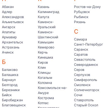
Абакан
Казань
Ростов-на-Дону
Адлер
Калининград
Рубцовск
Александров
Калуга
Рыбинск
Альметьевск
Каменск-
Рязань
Ангарск
Уральский
С
Апатиты
Каменск-
Армавир
Шахтинский
Самара
Архангельск
Камышин
Санкт-Петербург
Астрахань
Кемерово
Саранск
Ачинск
Керчь
Саратов
Кинешма
Севастополь
Б
Киров
Северодвинск
Клин
Балаково
Серов
Клинцы
Балашиха
Серпухов
Когалым
Барнаул
Симферополь
Коломна
Белгород
Смоленск
Комсомольск-на-
Березники
Солнечногорск
Амуре
Бийск
Сочи
Кострома
Биробиджан
Ставрополь
Котлас
Благовещенск
Старый Оскол
Красногорск