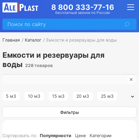
8 800 333-77-16
бесплатный звонок по России
Главная
Каталог
Емкости и резервуары для воды
Емкости и резервуары для
воды
228 товаров
✕
И
5 м3
10 м3
15 м3
20 м3
25 м3
30 м3
35 м3
40 м3
45 м3
50 м3
Фильтры
55 м3
60 м3
65 м3
70 м3
75 м3
Сортировать по:
Популярности
Цене
Категории
80 м3
100 м3
120 м3
150 м3