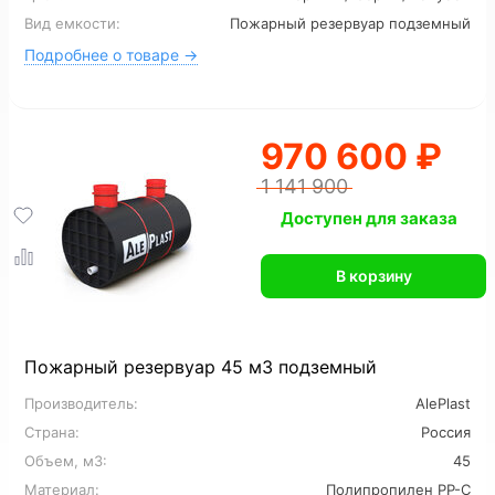
Вид емкости:
Пожарный резервуар подземный
Для канализации
6 м3
7 м3
8 м3
Подробнее о товаре →
12 м3
16 м3
970 600 ₽
1 141 900
Доступен для заказа
В корзину
Пожарный резервуар 45 м3 подземный
Производитель:
AlePlast
Страна:
Россия
Объем, м3:
45
Материал:
Полипропилен PP-C