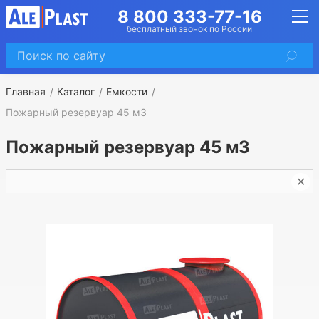
8 800 333-77-16
бесплатный звонок по России
Главная
Каталог
Емкости
Пожарный резервуар 45 м3
Пожарный резервуар 45 м3
✕
П