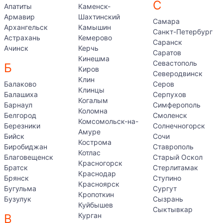
С
Апатиты
Каменск-
Армавир
Шахтинский
Самара
Архангельск
Камышин
Санкт-Петербург
Астрахань
Кемерово
Саранск
Ачинск
Керчь
Саратов
Кинешма
Севастополь
Б
Киров
Северодвинск
Клин
Балаково
Серов
Клинцы
Балашиха
Серпухов
Когалым
Барнаул
Симферополь
Коломна
Белгород
Смоленск
Комсомольск-на-
Березники
Солнечногорск
Амуре
Бийск
Сочи
Кострома
Биробиджан
Ставрополь
Котлас
Благовещенск
Старый Оскол
Красногорск
Братск
Стерлитамак
Краснодар
Брянск
Ступино
Красноярск
Бугульма
Сургут
Кропоткин
Бузулук
Сызрань
Куйбышев
Сыктывкар
Курган
В