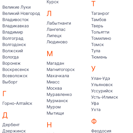
Курск
Т
Великие Луки
Л
Великий Новгород
Таганрог
Владивосток
Тамбов
Лабытнанги
Владикавказ
Тверь
Лангепас
Владимир
Тольятти
Липецк
Волгоград
Томилино
Людиново
Волгодонск
Томск
Волжский
Тула
М
Вологда
Тюмень
Воронеж
Магадан
У
Воскресенск
Магнитогорск
Всеволожск
Махачкала
Улан-Удэ
Выборг
Миасс
Ульяновск
Москва
Уссурийск
Г
Муравленко
Усть-Илимск
Мурманск
Горно-Алтайск
Уфа
Муром
Ухта
Мытищи
Д
Ф
Н
Дербент
Дзержинск
Феодосия