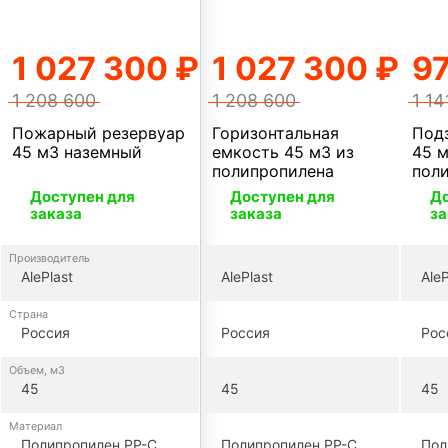
1 027 300 ₽
1 027 300 ₽
9
1 208 600
1 208 600
1 14
Пожарный резервуар
Горизонтальная
Под
45 м3 наземный
емкость 45 м3 из
45 м
полипропилена
пол
Доступен для
Доступен для
До
заказа
заказа
за
Производитель
AlePlast
AlePlast
AleP
Страна
Россия
Россия
Рос
Объем, м3
45
45
45
Материал
Полипропилен PP-C
Полипропилен PP-C
Пол