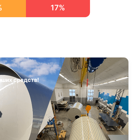
%
17%