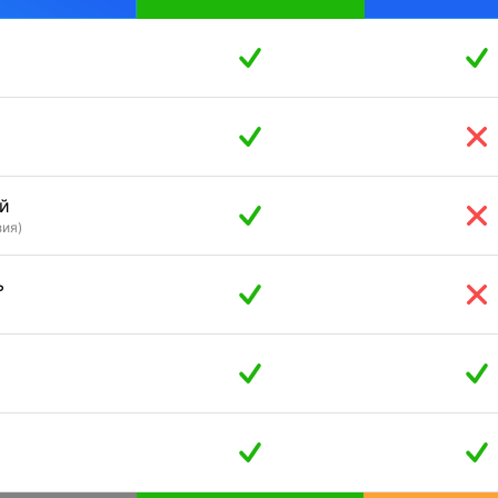
й
зия)
ь