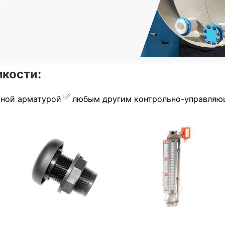
кости:
рной арматурой
︎любым другим контрольно-управля