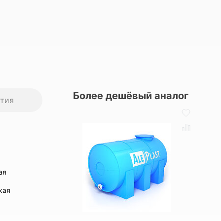
Более дешёвый аналог
нтия
ая
кая