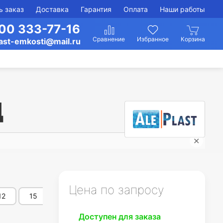
ь заказ
Доставка
Гарантия
Оплата
Наши работы
00 333-77-16
ast-emkosti@mail.ru
Д
✕
Гори
Цена по запросу
12
15
16
20
25
30
35
Доступен для заказа