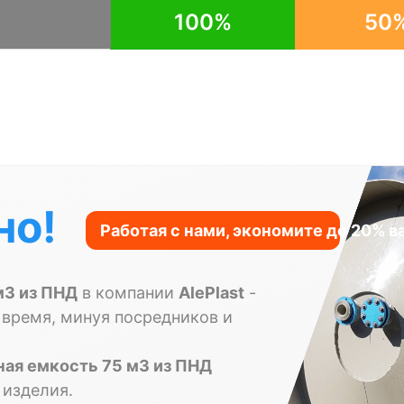
100%
50
но!
м3 из ПНД
в компании
AlePlast
-
 время, минуя посредников и
ная емкость 75 м3 из ПНД
 изделия.