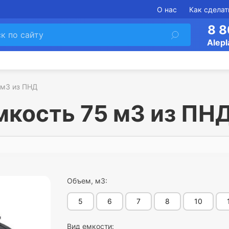
О нас
Как сделат
8 8
Alepl
 м3 из ПНД
мкость 75 м3 из ПН
Объем, м3:
5
6
7
8
10
Вид емкости: