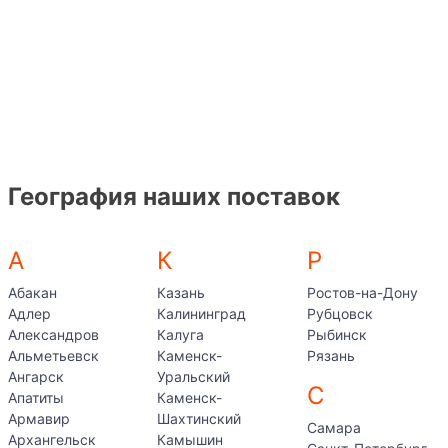
География наших поставок
А
К
Р
Абакан
Казань
Ростов-на-Дону
Адлер
Калининград
Рубцовск
Александров
Калуга
Рыбинск
Альметьевск
Каменск-
Рязань
Ангарск
Уральский
С
Апатиты
Каменск-
Армавир
Шахтинский
Самара
Архангельск
Камышин