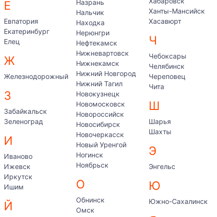
Хабаровск
Назрань
Е
Ханты-Мансийск
Нальчик
Евпатория
Хасавюрт
Находка
Екатеринбург
Нерюнгри
Ч
Елец
Нефтекамск
Нижневартовск
Чебоксары
Ж
Нижнекамск
Челябинск
Нижний Новгород
Железнодорожный
Череповец
Нижний Тагил
Чита
З
Новокузнецк
Ш
Новомосковск
Забайкальск
Новороссийск
Зеленоград
Шарья
Новосибирск
Шахты
Новочеркасск
И
Новый Уренгой
Э
Ногинск
Иваново
Ноябрьск
Ижевск
Энгельс
Иркутск
О
Ю
Ишим
Обнинск
Южно-Сахалинск
Й
Омск