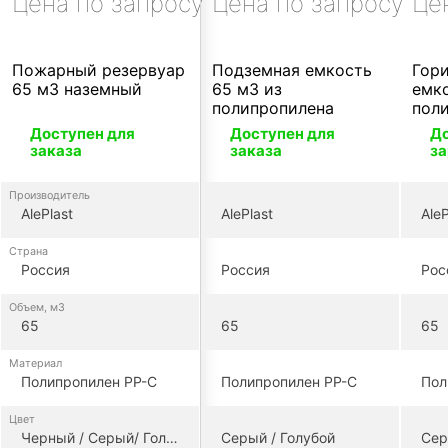
Цена по запросу
Цена по запросу
Це
Пожарный резервуар
Подземная емкость
Гор
65 м3 наземный
65 м3 из
емко
полипропилена
пол
Доступен для
Доступен для
До
заказа
заказа
за
Производитель
AlePlast
AlePlast
AleP
Страна
Россия
Россия
Рос
Объем, м3
65
65
65
Материал
Полипропилен PP-C
Полипропилен PP-C
Пол
Цвет
Черный / Серый/ Голубой
Серый / Голубой
Сер