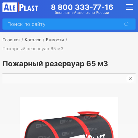
8 800 333-77-16
бесплатный звонок по России
Главная
Каталог
Емкости
Пожарный резервуар 65 м3
Пожарный резервуар 65 м3
✕
П