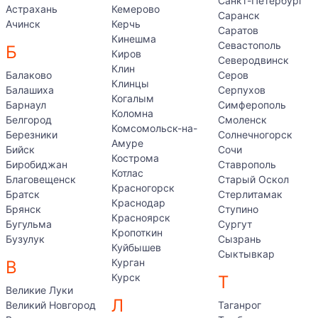
Санкт-Петербург
Астрахань
Кемерово
Саранск
Ачинск
Керчь
Саратов
Кинешма
Севастополь
Б
Киров
Северодвинск
Клин
Балаково
Серов
Клинцы
Балашиха
Серпухов
Когалым
Барнаул
Симферополь
Коломна
Белгород
Смоленск
Комсомольск-на-
Березники
Солнечногорск
Амуре
Бийск
Сочи
Кострома
Биробиджан
Ставрополь
Котлас
Благовещенск
Старый Оскол
Красногорск
Братск
Стерлитамак
Краснодар
Брянск
Ступино
Красноярск
Бугульма
Сургут
Кропоткин
Бузулук
Сызрань
Куйбышев
Сыктывкар
Курган
В
Курск
Т
Великие Луки
Л
Великий Новгород
Таганрог