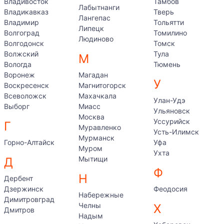
Владивосток
Тамбов
Лабытнанги
Владикавказ
Тверь
Лангепас
Владимир
Тольятти
Липецк
Волгоград
Томилино
Людиново
Волгодонск
Томск
Волжский
Тула
М
Вологда
Тюмень
Воронеж
Магадан
У
Воскресенск
Магнитогорск
Всеволожск
Махачкала
Улан-Удэ
Выборг
Миасс
Ульяновск
Москва
Уссурийск
Г
Муравленко
Усть-Илимск
Мурманск
Горно-Алтайск
Уфа
Муром
Ухта
Мытищи
Д
Ф
Н
Дербент
Дзержинск
Феодосия
Набережные
Димитровград
Челны
Х
Дмитров
Надым