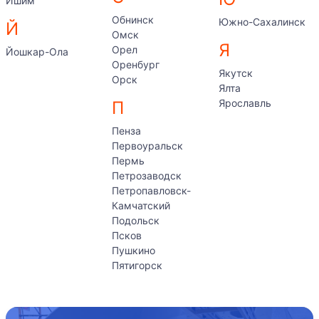
Ишим
Обнинск
Южно-Сахалинск
Й
Омск
Я
Орел
Йошкар-Ола
Оренбург
Якутск
Орск
Ялта
Ярославль
П
Пенза
Первоуральск
Пермь
Петрозаводск
Петропавловск-
Камчатский
Подольск
Псков
Пушкино
Пятигорск