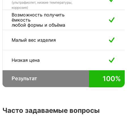
(ультрафиолет, низкие температуры,
Небольшой вес, облегчающий процесс
коррозия)
Возможность получить
монтажа;
ёмкость
любой формы и объёма
Высокая устойчивость к коррозийному
разрушению;
Малый вес изделия
Невысокая стоимость;
Хорошая герметичность, обусловленная
Низкая цена
применением специальной технологии
сваривания;
100%
Длительный срок эксплуатации;
Результат
Экологически безопасный материал;
Устойчивость к деформации и механическим
повреждениям;
Часто задаваемые вопросы
Способность сохранять структуру под
воздействием высоких и низких температур;