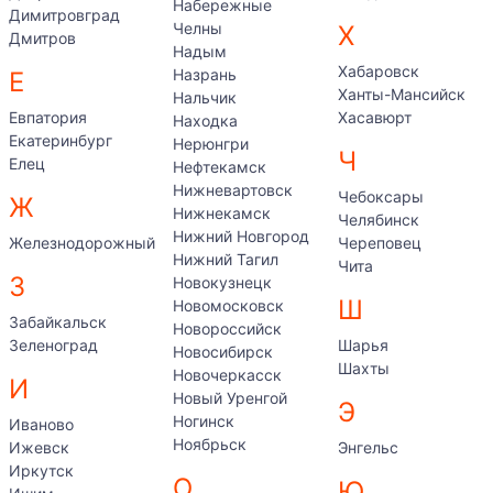
Набережные
Димитровград
Челны
Х
Дмитров
Надым
Хабаровск
Назрань
Е
Ханты-Мансийск
Нальчик
Евпатория
Хасавюрт
Находка
Екатеринбург
Нерюнгри
Ч
Елец
Нефтекамск
Нижневартовск
Чебоксары
Ж
Нижнекамск
Челябинск
Нижний Новгород
Железнодорожный
Череповец
Нижний Тагил
Чита
З
Новокузнецк
Ш
Новомосковск
Забайкальск
Новороссийск
Зеленоград
Шарья
Новосибирск
Шахты
Новочеркасск
И
Новый Уренгой
Э
Ногинск
Иваново
Ноябрьск
Ижевск
Энгельс
Иркутск
О
Ю