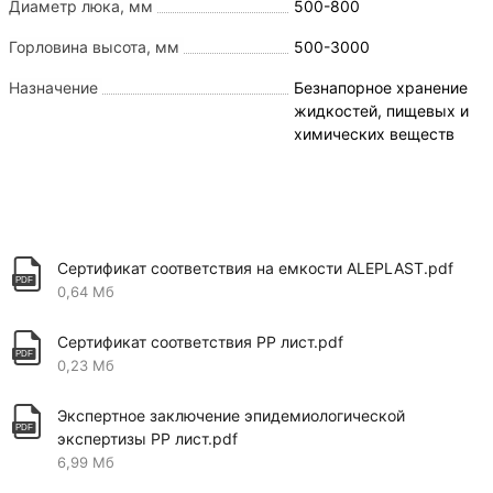
можно сразу приступить к его эксплуатации.
Диаметр люка, мм
500-800
Среди существующих видов емкостей из
Горловина высота, мм
500-3000
полипропилена, подземные модели выпускаются с
отсеками. Они используются в процессе
Назначение
Безнапорное хранение
переработки сточных вод с целью их очистки.
жидкостей, пищевых и
химических веществ
Возможно использовать:
для воды на дачу
для питьевой воды, горячей воды, технической
Сертификат соответствия на емкости ALEPLAST.pdf
воды
0,64 Мб
для хранения дизельного топлива (дизтоплива
или дт)
Сертификат соответствия PP лист.pdf
0,23 Мб
для нефтепродуктов
Экспертное заключение эпидемиологической
для гсм
экспертизы PP лист.pdf
для хранения масла
6,99 Мб