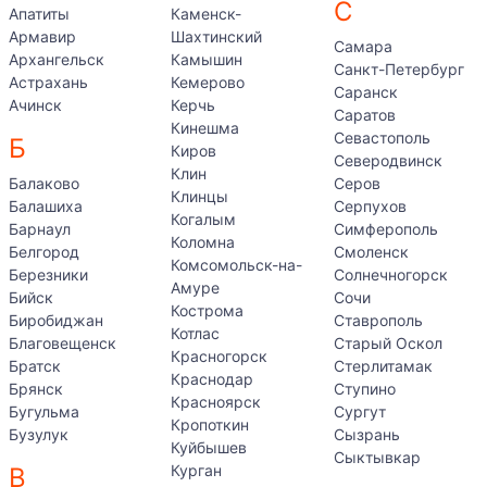
С
Апатиты
Каменск-
Армавир
Шахтинский
Самара
Архангельск
Камышин
Санкт-Петербург
Астрахань
Кемерово
Саранск
Ачинск
Керчь
Саратов
Кинешма
Севастополь
Б
Киров
Северодвинск
Клин
Балаково
Серов
Клинцы
Балашиха
Серпухов
Когалым
Барнаул
Симферополь
Коломна
Белгород
Смоленск
Комсомольск-на-
Березники
Солнечногорск
Амуре
Бийск
Сочи
Кострома
Биробиджан
Ставрополь
Котлас
Благовещенск
Старый Оскол
Красногорск
Братск
Стерлитамак
Краснодар
Брянск
Ступино
Красноярск
Бугульма
Сургут
Кропоткин
Бузулук
Сызрань
Куйбышев
Сыктывкар
Курган
В