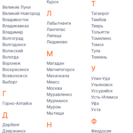
Курск
Т
Великие Луки
Л
Великий Новгород
Таганрог
Владивосток
Тамбов
Лабытнанги
Владикавказ
Тверь
Лангепас
Владимир
Тольятти
Липецк
Волгоград
Томилино
Людиново
Волгодонск
Томск
Волжский
Тула
М
Вологда
Тюмень
Воронеж
Магадан
У
Воскресенск
Магнитогорск
Всеволожск
Махачкала
Улан-Удэ
Выборг
Миасс
Ульяновск
Москва
Уссурийск
Г
Муравленко
Усть-Илимск
Мурманск
Горно-Алтайск
Уфа
Муром
Ухта
Мытищи
Д
Ф
Н
Дербент
Дзержинск
Феодосия