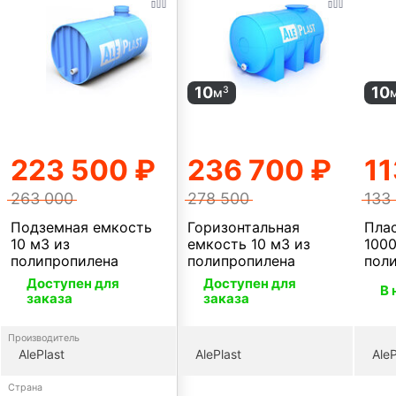
10
10
3
м
223 500 ₽
236 700 ₽
11
263 000
278 500
133
Подземная емкость
Горизонтальная
Пла
10 м3 из
емкость 10 м3 из
1000
полипропилена
полипропилена
пол
Доступен для
Доступен для
В 
заказа
заказа
Производитель
AlePlast
AlePlast
AleP
Страна