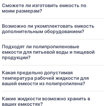
Сможете ли изготовить емкость по
Простота в обслуживании.
моим размерам?
Покупка подземных полипропиленовых
аккумулирующих баков объемом 10 м3 является
Возможно ли укомплектовать емкость
отличным вариантом для обеспечения качественного
дополнительным оборудованием?
и безопасного хранения разнообразных жидкостей.
Подземная емкость 10 м3 из полипропилена
Подходят ли полипропиленовые
идеально заменяет емкости объемом (V=10 кубов) из
емкости для питьевой воды и пищевой
других материалов.
продукции?
Наши квалифицированные специалисты будут рады
Какая предельно допустимая
помочь вам в выборе.
температура рабочей жидкости для
Уточняйте стоимость по телефону или email !
вашей емкости из полипропилена?
Какие жидкости возможно хранить в
ваших емкостях?