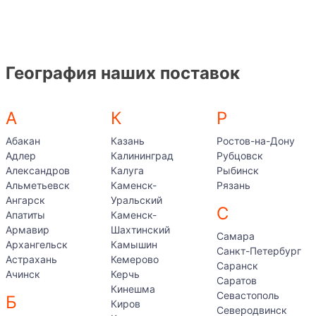
География наших поставок
А
К
Р
Абакан
Казань
Ростов-на-Дону
Адлер
Калининград
Рубцовск
Александров
Калуга
Рыбинск
Альметьевск
Каменск-
Рязань
Ангарск
Уральский
С
Апатиты
Каменск-
Армавир
Шахтинский
Самара
Архангельск
Камышин
Санкт-Петербург
Астрахань
Кемерово
Саранск
Ачинск
Керчь
Саратов
Кинешма
Севастополь
Б
Киров
Северодвинск