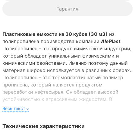
Гарантия
Пластиковые емкости на 30 кубов (30 м3)
из
полипропилена производства компании
AlePlast
.
Полипропилен - это продукт химической индустрии,
который обладает уникальными физическими и
химическими свойствами. Именно поэтому данный
материал широко используется в различных сферах.
Полипропилен - это термопластинчатый полимер
пропилена, который является продуктом
переработки нефтесырья. Он обладает высокой
устойчивостью к агрессивным жидкостям. В
условиях нормальной температуры материал не
растворяется под воздействием органических
растворов. Он стойко переносит влияние влажной
Технические характеристики
среды, так как является абсолютно