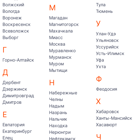
Волжский
Тула
М
Вологда
Тюмень
Воронеж
Магадан
У
Воскресенск
Магнитогорск
Всеволожск
Махачкала
Улан-Удэ
Выборг
Миасс
Ульяновск
Москва
Уссурийск
Г
Муравленко
Усть-Илимск
Мурманск
Горно-Алтайск
Уфа
Муром
Ухта
Мытищи
Д
Ф
Н
Дербент
Дзержинск
Феодосия
Набережные
Димитровград
Челны
Х
Дмитров
Надым
Хабаровск
Назрань
Е
Ханты-Мансийск
Нальчик
Евпатория
Хасавюрт
Находка
Екатеринбург
Нерюнгри
Ч
Елец
Нефтекамск