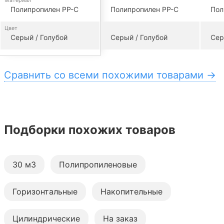
Материал
Полипропилен PP-C
Полипропилен PP-C
Пол
Цвет
Серый / Голубой
Серый / Голубой
Сер
Сравнить со всеми похожими товарами →
Подборки похожих товаров
30 м3
Полипропиленовые
Горизонтальные
Накопительные
Цилиндрические
На заказ