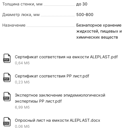
цилиндрические, вертикальные цилиндрические или
Толщина стенки, мм
до 30
прямоугольные.
Диаметр люка, мм
500-800
Производство и продажа емкостей на 30 м3 (30
кубов) для воды
и др. жидкостей - это одно из
Назначение
Безнапорное хранение
профилирующих направлений компании
AlePlast
.
жидкостей, пищевых и
химических веществ
Емкости на 30 м3 (30 куб. м.) из
пластика: Сфера использования
Сертификат соответствия на емкости ALEPLAST.pdf
0,64 Мб
Полипропилен применяется преимущественно с
целью транспортировки и хранения жидкостей и
Сертификат соответствия PP лист.pdf
даже агрессивных веществ. Его используют в
0,23 Мб
сельском хозяйстве для хранения ядохимикатов и
удобрений, а также во многих других отраслях
Экспертное заключение эпидемиологической
промышленности. Что касается резервуаров и
экспертизы PP лист.pdf
емкостей объемом 30 м3 (30 кубов), то они
6,99 Мб
применяются для хранения питьевой воды. В
процессе их изготовления используется устойчивый
Опросный лист на емкости ALEPLAST.docx
пищевой материал с толщиной стенок до 20 мм.
0,06 Мб