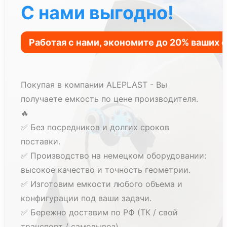
изделие любого объема, как крупным
С нами выгодно!
компаниям, так и небольшим частным
клиентам;
Удобство и практичность в использовании;
Надежность и прочность;
Высокая степень устойчивости к
Покупая в компании ALEPLAST - Вы
механическим повреждениям;
получаете емкость по цене производителя.
Хорошая стойкость к воздействию коррозии,
🔥
УФ-излучению и химических реагентов;
✅ Без посредников и долгих сроков
поставки.
Широкий спектр применения;
✅ Производство на немецком оборудовании:
Сохраняет свои характеристики в условиях
высокое качество и точность геометрии.
высоких температур;
✅ Изготовим емкости любого объема и
Долговечность. При правильных условиях
конфигурации под ваши задачи.
эксплуатации, емкость из полипропилена
✅ Бережно доставим по РФ (ТК / свой
может использоваться более 20 лет;
транспорт / самовывоз).