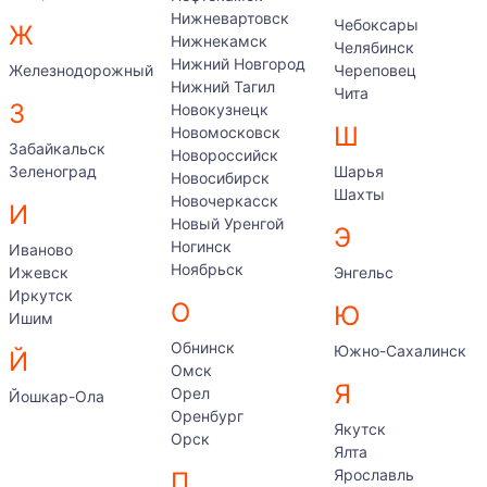
Нижневартовск
Чебоксары
Ж
Нижнекамск
Челябинск
Нижний Новгород
Железнодорожный
Череповец
Нижний Тагил
Чита
З
Новокузнецк
Ш
Новомосковск
Забайкальск
Новороссийск
Зеленоград
Шарья
Новосибирск
Шахты
Новочеркасск
И
Новый Уренгой
Э
Ногинск
Иваново
Ноябрьск
Ижевск
Энгельс
Иркутск
О
Ю
Ишим
Обнинск
Южно-Сахалинск
Й
Омск
Я
Орел
Йошкар-Ола
Оренбург
Якутск
Орск
Ялта
Ярославль
П