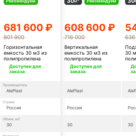
30
30
Рекомендуем
м
Рекомендуем
681 600 ₽
608 600 ₽
5
801 900
716 000
636
Горизонтальная
Вертикальная
Под
емкость 30 м3 из
емкость 30 м3 из
30 м
полипропилена
полипропилена
пол
Доступен для
Доступен для
До
заказа
заказа
за
Производитель
AlePlast
AlePlast
AleP
Страна
Россия
Россия
Рос
Объем, м3
30
30
30