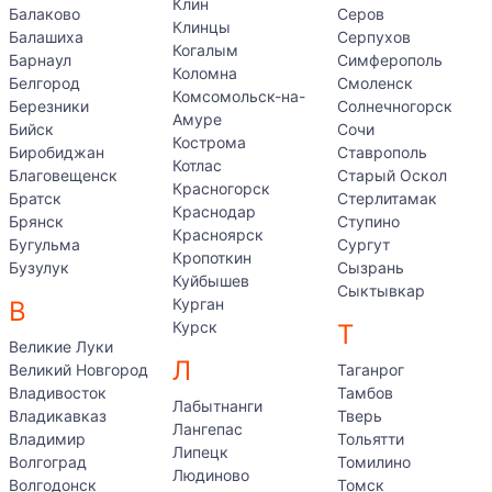
Клин
Балаково
Серов
Клинцы
Балашиха
Серпухов
Когалым
Барнаул
Симферополь
Коломна
Белгород
Смоленск
Комсомольск-на-
Березники
Солнечногорск
Амуре
Бийск
Сочи
Кострома
Биробиджан
Ставрополь
Котлас
Благовещенск
Старый Оскол
Красногорск
Братск
Стерлитамак
Краснодар
Брянск
Ступино
Красноярск
Бугульма
Сургут
Кропоткин
Бузулук
Сызрань
Куйбышев
Сыктывкар
Курган
В
Курск
Т
Великие Луки
Л
Великий Новгород
Таганрог
Владивосток
Тамбов
Лабытнанги
Владикавказ
Тверь
Лангепас
Владимир
Тольятти
Липецк
Волгоград
Томилино
Людиново
Волгодонск
Томск