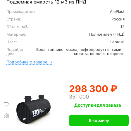
Подземная емкость 12 м3 из ПНД
Производитель:
AlePlast
Страна:
Россия
Объем, м3:
12
Материал:
Полиэтилен (ПНД)
Цвет:
Черный
Подойдет
Вода, топливо, масла, нефтепродукты, химия,
для:
спирты, щелочи, пищевые
Подробнее о товаре →
298 300 ₽
351 000
Доступен для заказа
В корзину