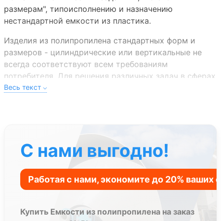
размерам", типоисполнению и назначению
нестандартной емкости из пластика.
Изделия из полипропилена стандартных форм и
размеров - цилиндрические или вертикальные не
всегда соответствуют всем требованиям
потребителя. Для решения различных задач в сферах
строительства, производства или бытовой отрасли
зачастую требуется нетиповое емкостное
оборудование. Актуальным решением для
нетипичных конструкций и конструкции сложной
формы становится полипропиленовые
С нами выгодно!
нестандартные емкости на заказ из полипропилена.
Выпуск нестандартных пластиковых емкостей для
воды на заказ
- это одно из профилирующих
направлений компании
AlePlast
.
Пластиковые емкости на заказ из
Купить Емкости из полипропилена на заказ
полипропилена