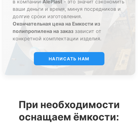
в компании
AlePlast
- это значит сэкономить
ваши деньги и время, минуя посредников и
все пластиковые емкости для воды на заказ
долгие сроки изготовления.
производства компании Aleplast
изготавливаются из высокоэкологичного
Окончательная цена на Емкости из
первичного листового полипропилена.
полипропилена на заказ
зависит от
нестандартные емкости под заказ из
конкретной комплектации изделия.
полипропилена производятся из полипропилена
толщиной 5 мм, 8 мм, 10мм, 12 мм в
зависимости от особенностей конструкции.
НАПИСАТЬ НАМ
высокая точность исполнения емкостей
достигается за счет использования импортного
оборудования - фрезерных станков и комплекса
полифузионной сварки.
любая нестандартная емкость под заказ из
полипропилена может комплектоваться
различными технологическими элементами и
При необходимости
дополнительным оборудованием.
оснащаем ёмкости:
Емкости из пластика на заказ:
Преимущества