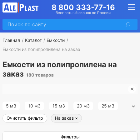
8 800 333-77-16
бесплатный звонок по России
Главная
Каталог
Емкости
Емкости из полипропилена на заказ
Емкости из полипропилена на
заказ
180 товаров
✕
Е
5 м3
10 м3
15 м3
20 м3
25 м3
Очистить фильтр
На заказ
×
30 м3
35 м3
40 м3
45 м3
50 м3
55 м3
60 м3
65 м3
70 м3
75 м3
Фильтры