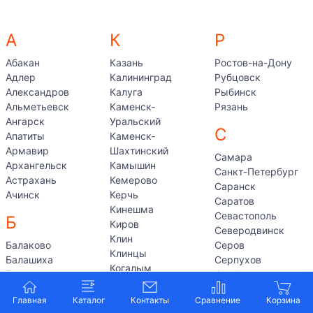
А
К
Р
Абакан
Казань
Ростов-на-Дону
Адлер
Калининград
Рубцовск
Александров
Калуга
Рыбинск
Альметьевск
Каменск-
Рязань
Ангарск
Уральский
С
Апатиты
Каменск-
Армавир
Шахтинский
Самара
Архангельск
Камышин
Санкт-Петербург
Астрахань
Кемерово
Саранск
Ачинск
Керчь
Саратов
Кинешма
Севастополь
Б
Киров
Северодвинск
Клин
Балаково
Серов
Клинцы
Балашиха
Серпухов
Когалым
Барнаул
Симферополь
Коломна
Белгород
Смоленск
Комсомольск-на-
Главная
Каталог
Контакты
Березники
Солнечногорск
Амуре