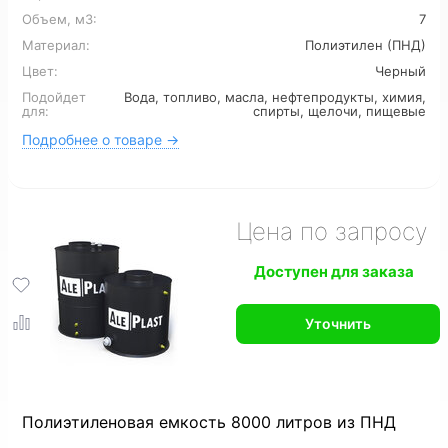
Для сточных вод
Для ливневых стоков
Объем, м3:
7
Материал:
Полиэтилен (ПНД)
Для канализации
6 м3
7 м3
8 м3
Цвет:
Черный
Подойдет
Вода, топливо, масла, нефтепродукты, химия,
12 м3
16 м3
для:
спирты, щелочи, пищевые
Подробнее о товаре →
Цена по запросу
Доступен для заказа
Уточнить
Полиэтиленовая емкость 8000 литров из ПНД