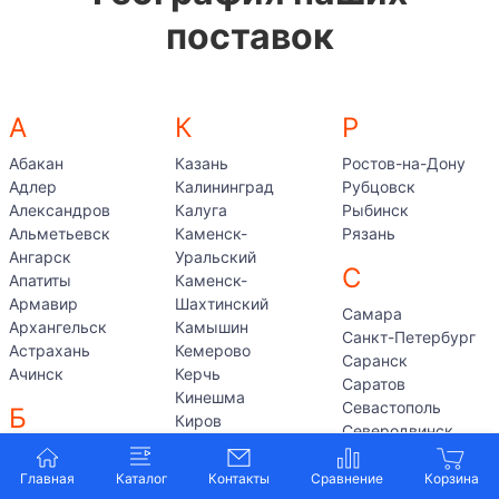
поставок
А
К
Р
Абакан
Казань
Ростов-на-Дону
Адлер
Калининград
Рубцовск
Александров
Калуга
Рыбинск
Альметьевск
Каменск-
Рязань
Ангарск
Уральский
С
Апатиты
Каменск-
Армавир
Шахтинский
Самара
Архангельск
Камышин
Санкт-Петербург
Астрахань
Кемерово
Саранск
Ачинск
Керчь
Саратов
Кинешма
Севастополь
Б
Киров
Северодвинск
Клин
Балаково
Серов
Клинцы
Балашиха
Серпухов
Главная
Каталог
Контакты
Когалым