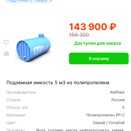
143 900 ₽
169 300
Доступен для заказа
В корзину
Подземная емкость 5 м3 из полипропилена
Производитель:
AlePlast
Страна:
Россия
Объем, м3:
5
Материал:
Полипропилен PP-C
Цвет:
Серый / Голубой
Подойдет
Вода, топливо, масла, нефтепродукты, химия,