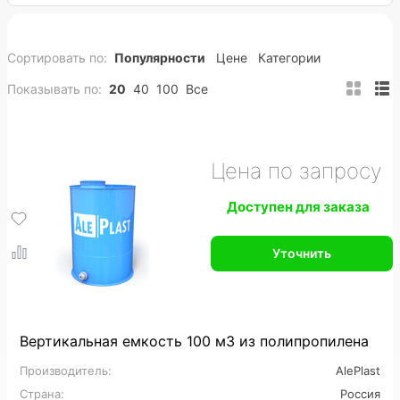
80 м3
100 м3
120 м3
150 м3
Сортировать по:
Популярности
Цене
Категории
200 м3
Полипропиленовые
ПНД
Показывать по:
20
40
100
Все
Вертикальные
Горизонтальные
Подземные
Прямоугольные
Пожарные
Накопительные
Цена по запросу
Цилиндрические
Конусные
Утепленные
Доступен для заказа
На заказ
Промышленные
Уточнить
Для горячей воды
Для питьевой воды
Для топлива
Для нефтепродуктов
Для химии
Для кислот
Для спирта
Вертикальная емкость 100 м3 из полипропилена
Производитель:
AlePlast
Пищевые
Большие
Дренажные
Страна:
Россия