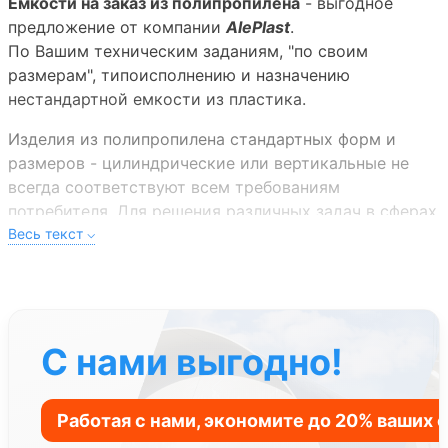
Емкости на заказ из полипропилена
- выгодное
предложение от компании
AlePlast
.
По Вашим техническим заданиям, "по своим
размерам", типоисполнению и назначению
нестандартной емкости из пластика.
Изделия из полипропилена стандартных форм и
размеров - цилиндрические или вертикальные не
всегда соответствуют всем требованиям
потребителя. Для решения различных задач в сферах
строительства, производства или бытовой отрасли
зачастую требуется нетиповое емкостное
оборудование. Актуальным решением для
нетипичных конструкций и конструкции сложной
формы становится полипропиленовые
С нами выгодно!
нестандартные емкости на заказ из полипропилена.
Выпуск нестандартных пластиковых емкостей для
воды на заказ
- это одно из профилирующих
направлений компании
AlePlast
.