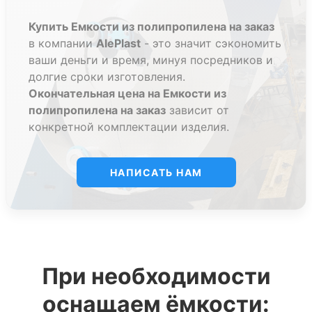
Пластиковые емкости на заказ из
Купить Емкости из полипропилена на заказ
полипропилена
в компании
AlePlast
- это значит сэкономить
ваши деньги и время, минуя посредников и
все пластиковые емкости для воды на заказ
долгие сроки изготовления.
производства компании Aleplast
изготавливаются из высокоэкологичного
Окончательная цена на Емкости из
первичного листового полипропилена.
полипропилена на заказ
зависит от
нестандартные емкости под заказ из
конкретной комплектации изделия.
полипропилена производятся из полипропилена
толщиной 5 мм, 8 мм, 10мм, 12 мм в
зависимости от особенностей конструкции.
НАПИСАТЬ НАМ
высокая точность исполнения емкостей
достигается за счет использования импортного
оборудования - фрезерных станков и комплекса
полифузионной сварки.
любая нестандартная емкость под заказ из
полипропилена может комплектоваться
различными технологическими элементами и
При необходимости
дополнительным оборудованием.
оснащаем ёмкости:
Емкости из пластика на заказ: