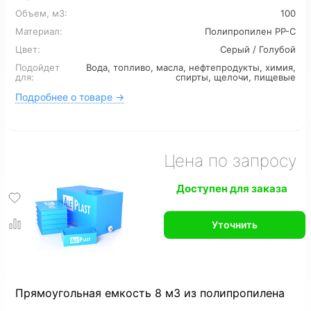
Для сточных вод
Для ливневых стоков
Объем, м3:
100
Материал:
Полипропилен PP-C
Для канализации
6 м3
7 м3
8 м3
Цвет:
Серый / Голубой
Подойдет
Вода, топливо, масла, нефтепродукты, химия,
12 м3
16 м3
для:
спирты, щелочи, пищевые
Подробнее о товаре →
Цена по запросу
Доступен для заказа
Уточнить
Прямоугольная емкость 8 м3 из полипропилена