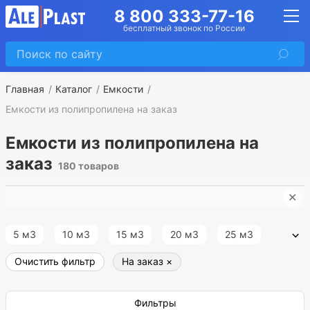
8 800 333-77-16
бесплатный звонок по России
Главная
Каталог
Емкости
Емкости из полипропилена на заказ
Емкости из полипропилена на
заказ
180 товаров
✕
Е
5 м3
10 м3
15 м3
20 м3
25 м3
Очистить фильтр
На заказ
×
30 м3
35 м3
40 м3
45 м3
50 м3
55 м3
60 м3
65 м3
70 м3
75 м3
Фильтры