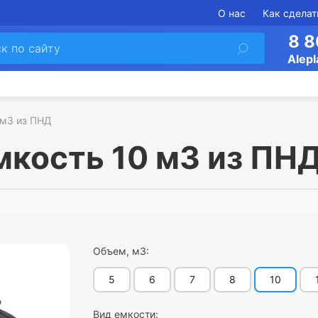
О нас
Как сделат
8 8
Alepl
 м3 из ПНД
мкость 10 м3 из ПН
Объем, м3:
5
6
7
8
10
Вид емкости: