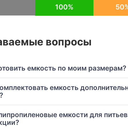
100%
50
аваемые вопросы
отовить емкость по моим размерам?
комплектовать емкость дополнитель
?
липропиленовые емкости для питьев
кции?