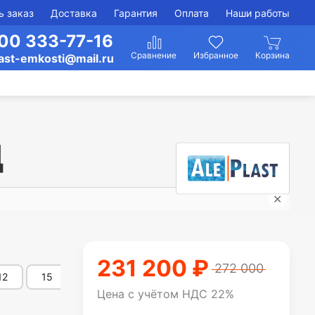
ь заказ
Доставка
Гарантия
Оплата
Наши работы
00 333-77-16
ast-emkosti@mail.ru
Д
✕
Гори
231 200 ₽
272 000
12
15
16
20
25
30
35
Цена с учётом НДС 22%