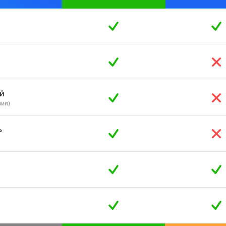
й
зия)
ь