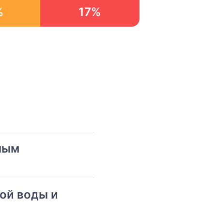
%
17%
ным
ой воды и