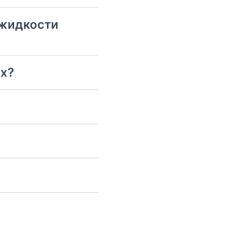
 жидкости
ях?