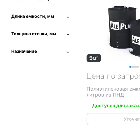
Длина емкости, мм
Толщина стенки, мм
Назначение
5
3
м
Цена по запро
Полиэтиленовая емк
литров из ПНД
Доступен для заказ
Уточни