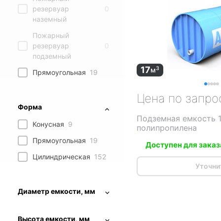
резервуар
0
наземный
Пожарный
резервуар
0
подземный
17
3
м
Прямоугольная
19
Цена по запро
Форма
Подземная емкость 1
Конусная
9
полипропилена
Прямоугольная
19
Доступен для заказ
Цилиндрическая
152
Уточни
Диаметр емкости, мм
Высота емкости, мм