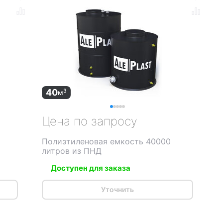
40
3
м
Цена по запросу
Полиэтиленовая емкость 40000
литров из ПНД
Доступен для заказа
Уточнить