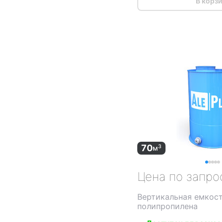
В корз
70
3
м
Цена по запро
Вертикальная емкост
полипропилена