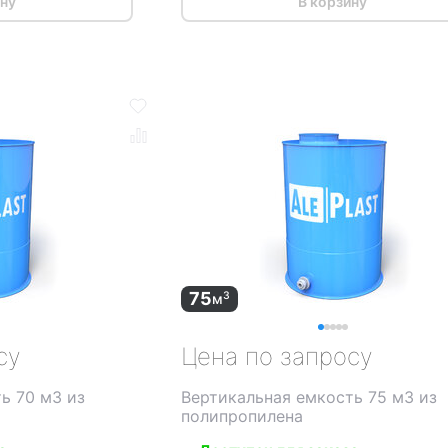
ину
В корзину
75
3
м
су
Цена по запросу
ь 70 м3 из
Вертикальная емкость 75 м3 из
полипропилена