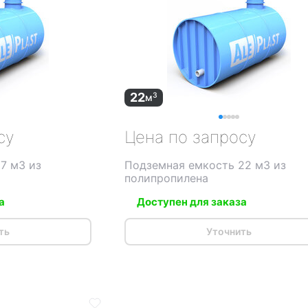
22
3
м
су
Цена по запросу
7 м3 из
Подземная емкость 22 м3 из
полипропилена
а
Доступен для заказа
ть
Уточнить