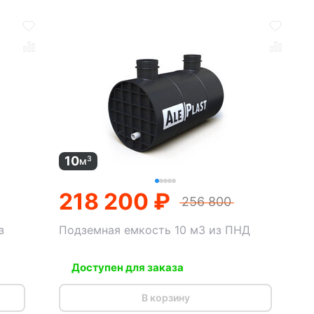
10
3
м
218 200 ₽
256 800
з
Подземная емкость 10 м3 из ПНД
Доступен для заказа
В корзину