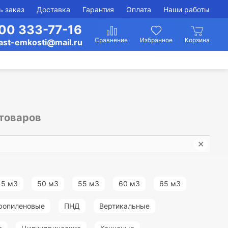
ь заказ
Доставка
Гарантия
Оплата
Наши работы
00 333-77-16
ast-emkosti@mail.ru
 товаров
✕
Емко
45 м3
50 м3
55 м3
60 м3
65 м3
ропиленовые
ПНД
Вертикальные