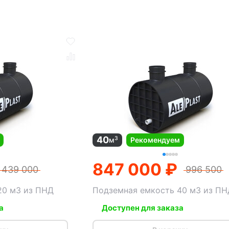
40
3
м
Рекомендуем
847 000 ₽
439 000
996 500
20 м3 из ПНД
Подземная емкость 40 м3 из ПН
а
Доступен для заказа