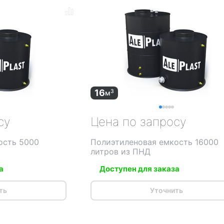
16
3
м
су
Цена по запросу
ость 5000
Полиэтиленовая емкость 16000
литров из ПНД
а
Доступен для заказа
ть
Уточнить