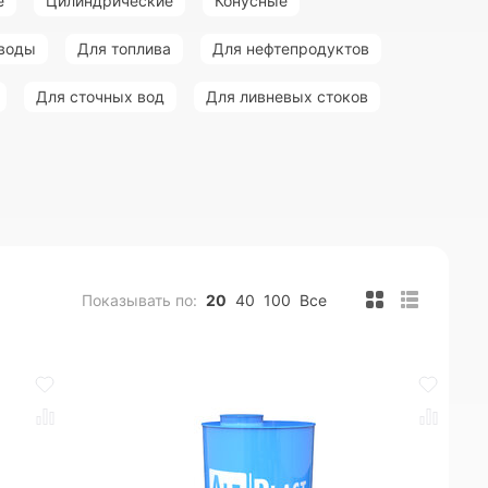
е
Цилиндрические
Конусные
 воды
Для топлива
Для нефтепродуктов
Для сточных вод
Для ливневых стоков
Показывать по:
20
40
100
Все