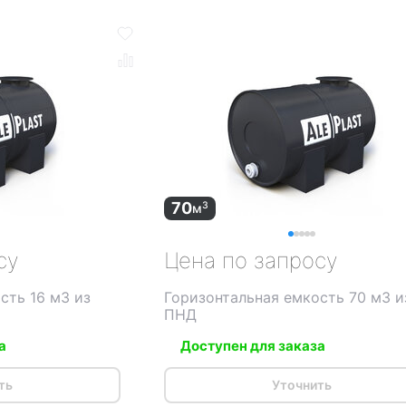
70
3
м
су
Цена по запросу
сть 16 м3 из
Горизонтальная емкость 70 м3 и
ПНД
а
Доступен для заказа
ть
Уточнить