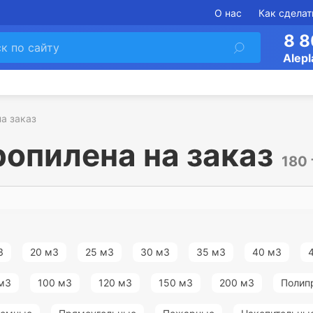
О нас
Как сделат
8 8
Alepl
а заказ
ропилена на заказ
180
3
20 м3
25 м3
30 м3
35 м3
40 м3
м3
100 м3
120 м3
150 м3
200 м3
Полип