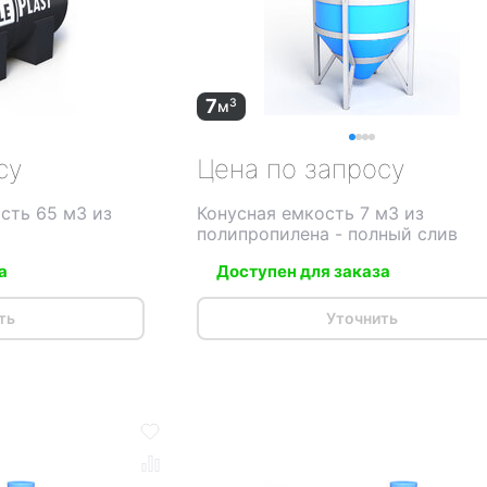
7
3
м
су
Цена по запросу
сть 65 м3 из
Конусная емкость 7 м3 из
полипропилена - полный слив
а
Доступен для заказа
ть
Уточнить