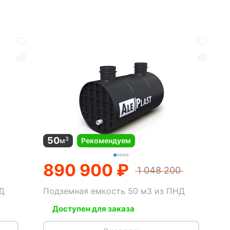
50
3
м
Рекомендуем
890 900 ₽
1 048 200
Д
Подземная емкость 50 м3 из ПНД
Доступен для заказа