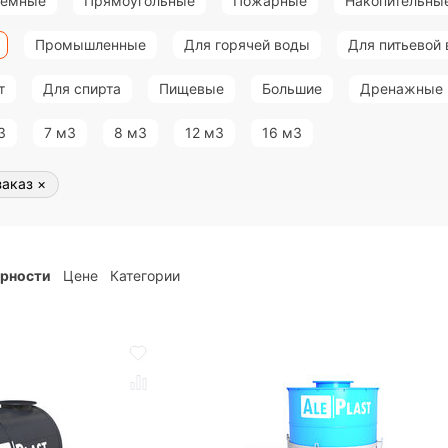
земные
Прямоугольные
Пожарные
Накопительны
Промышленные
Для горячей воды
Для питьевой
т
Для спирта
Пищевые
Большие
Дренажные
3
7 м3
8 м3
12 м3
16 м3
заказ
×
ярности
Цене
Категории