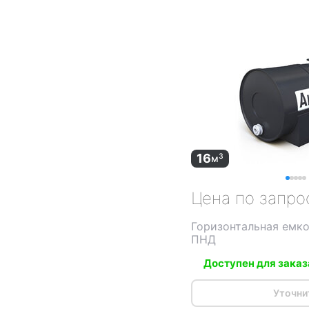
16
3
м
Цена по запро
Горизонтальная емко
ПНД
Доступен для заказ
Уточни