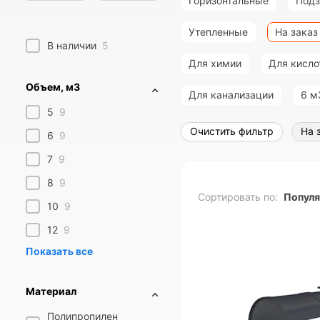
Горизонтальные
Под
Утепленные
На заказ
В наличии
5
Для химии
Для кисло
Объем, м3
Для канализации
6 м
5
9
Очистить фильтр
На 
6
9
7
9
8
9
Сортировать по:
Попул
10
9
12
9
Материал
Полипропилен