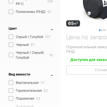
119
PP-C
Полиэтилен (ПНД)
61
65
3
м
Цвет
Цена по запро
Серый / Голубой
101
Черный
61
Горизонтальная емко
ПНД
Черный / Серый/
18
Голубой
Доступен для заказ
Уточни
Вид емкости
Вертикальная
57
Горизонтальная
52
Подземная
52
Пожарный