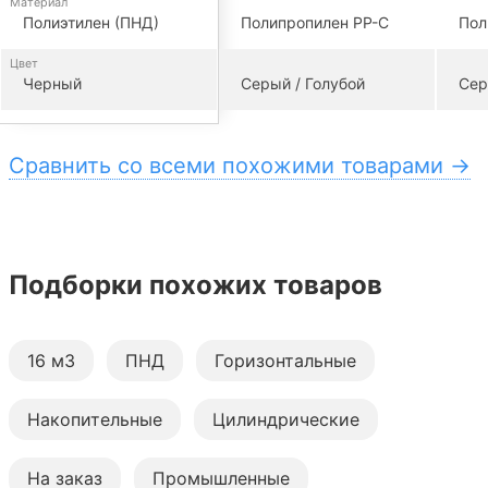
Материал
Полиэтилен (ПНД)
Полипропилен PP-C
Пол
Цвет
Черный
Серый / Голубой
Сер
Сравнить со всеми похожими товарами →
Подборки похожих товаров
16 м3
ПНД
Горизонтальные
Накопительные
Цилиндрические
На заказ
Промышленные