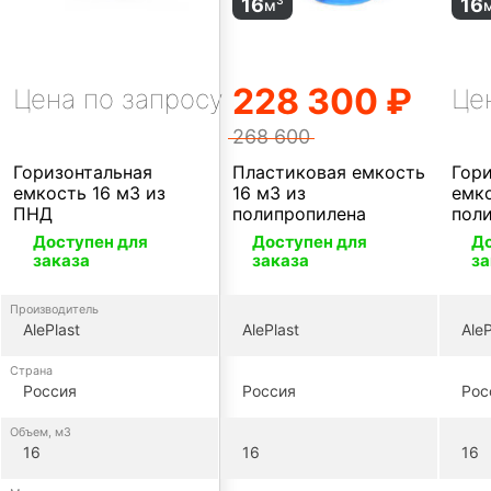
16
16
3
м
228 300 ₽
Цена по запросу
Це
268 600
Горизонтальная
Пластиковая емкость
Гор
емкость 16 м3 из
16 м3 из
емко
ПНД
полипропилена
пол
Доступен для
Доступен для
До
заказа
заказа
за
Производитель
AlePlast
AlePlast
AleP
Страна
Россия
Россия
Рос
Объем, м3
16
16
16