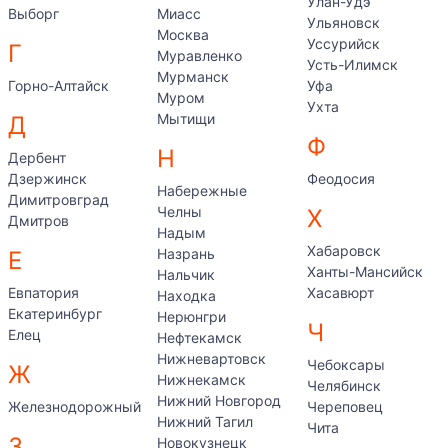
Улан-Удэ
Выборг
Миасс
Ульяновск
Москва
Уссурийск
Г
Муравленко
Усть-Илимск
Мурманск
Горно-Алтайск
Уфа
Муром
Ухта
Мытищи
Д
Ф
Н
Дербент
Дзержинск
Феодосия
Набережные
Димитровград
Челны
Х
Дмитров
Надым
Хабаровск
Назрань
Е
Ханты-Мансийск
Нальчик
Евпатория
Хасавюрт
Находка
Екатеринбург
Нерюнгри
Ч
Елец
Нефтекамск
Нижневартовск
Чебоксары
Ж
Нижнекамск
Челябинск
Нижний Новгород
Железнодорожный
Череповец
Нижний Тагил
Чита
З
Новокузнецк