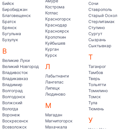
Амуре
Бийск
Сочи
Кострома
Биробиджан
Ставрополь
Котлас
Благовещенск
Старый Оскол
Красногорск
Братск
Стерлитамак
Краснодар
Брянск
Ступино
Красноярск
Бугульма
Сургут
Кропоткин
Бузулук
Сызрань
Куйбышев
Сыктывкар
Курган
В
Курск
Т
Великие Луки
Л
Великий Новгород
Таганрог
Владивосток
Тамбов
Лабытнанги
Владикавказ
Тверь
Лангепас
Владимир
Тольятти
Липецк
Волгоград
Томилино
Людиново
Волгодонск
Томск
Волжский
Тула
М
Вологда
Тюмень
Воронеж
Магадан
У
Воскресенск
Магнитогорск
Всеволожск
Махачкала