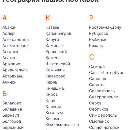
А
К
Р
Абакан
Казань
Ростов-на-Дону
Адлер
Калининград
Рубцовск
Александров
Калуга
Рыбинск
Альметьевск
Каменск-
Рязань
Ангарск
Уральский
С
Апатиты
Каменск-
Армавир
Шахтинский
Самара
Архангельск
Камышин
Санкт-Петербург
Астрахань
Кемерово
Саранск
Ачинск
Керчь
Саратов
Кинешма
Севастополь
Б
Киров
Северодвинск
Клин
Балаково
Серов
Клинцы
Балашиха
Серпухов
Когалым
Барнаул
Симферополь
Коломна
Белгород
Смоленск
Комсомольск-на-
Березники
Солнечногорск