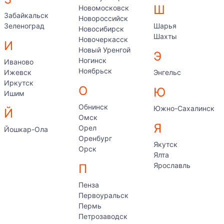
Ш
Новомосковск
Забайкальск
Новороссийск
Зеленоград
Шарья
Новосибирск
Шахты
Новочеркасск
И
Новый Уренгой
Э
Ногинск
Иваново
Ноябрьск
Ижевск
Энгельс
Иркутск
О
Ю
Ишим
Обнинск
Южно-Сахалинск
Й
Омск
Я
Орел
Йошкар-Ола
Оренбург
Якутск
Орск
Ялта
Ярославль
П
Пенза
Первоуральск
Пермь
Петрозаводск