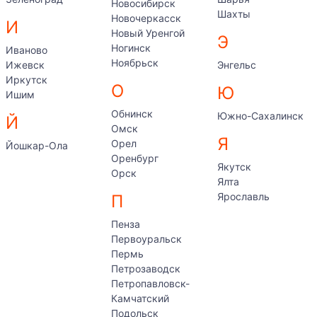
Новосибирск
Шахты
Новочеркасск
И
Новый Уренгой
Э
Ногинск
Иваново
Ноябрьск
Ижевск
Энгельс
Иркутск
О
Ю
Ишим
Обнинск
Южно-Сахалинск
Й
Омск
Я
Орел
Йошкар-Ола
Оренбург
Якутск
Орск
Ялта
Ярославль
П
Пенза
Первоуральск
Пермь
Петрозаводск
Петропавловск-
Камчатский
Подольск