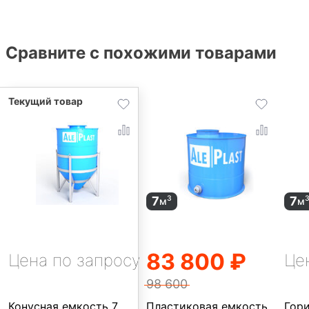
Сравните с похожими товарами
7
7
3
м
м
83 800 ₽
Цена по запросу
Це
98 600
Конусная емкость 7
Пластиковая емкость
Гор