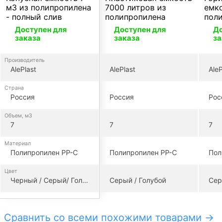
м3 из полипропилена
7000 литров из
емко
- полный слив
полипропилена
пол
Доступен для
Доступен для
До
заказа
заказа
за
Производитель
AlePlast
AlePlast
AleP
Страна
Россия
Россия
Рос
Объем, м3
7
7
7
Материал
Полипропилен PP-C
Полипропилен PP-C
Пол
Цвет
Черный / Серый/ Голубой
Серый / Голубой
Сер
Сравнить со всеми похожими товарами →