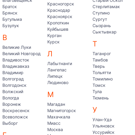
Благовещенск
Старый Оскол
Красногорск
Братск
Стерлитамак
Краснодар
Брянск
Ступино
Красноярск
Бугульма
Сургут
Кропоткин
Бузулук
Сызрань
Куйбышев
Сыктывкар
Курган
В
Курск
Т
Великие Луки
Л
Великий Новгород
Таганрог
Владивосток
Тамбов
Лабытнанги
Владикавказ
Тверь
Лангепас
Владимир
Тольятти
Липецк
Волгоград
Томилино
Людиново
Волгодонск
Томск
Волжский
Тула
М
Вологда
Тюмень
Воронеж
Магадан
У
Воскресенск
Магнитогорск
Всеволожск
Махачкала
Улан-Удэ
Выборг
Миасс
Ульяновск
Москва
Уссурийск