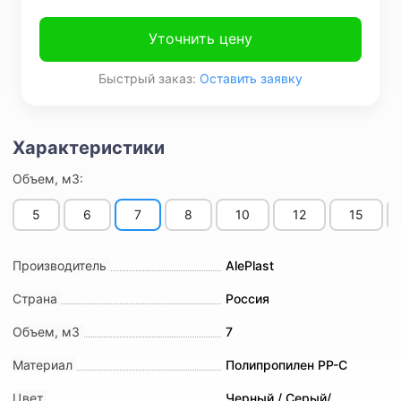
Уточнить цену
Быстрый заказ:
Оставить заявку
Объем, м3:
5
6
7
8
10
12
15
Производитель
AlePlast
Страна
Россия
Объем, м3
7
Материал
Полипропилен PP-C
Цвет
Черный / Серый/