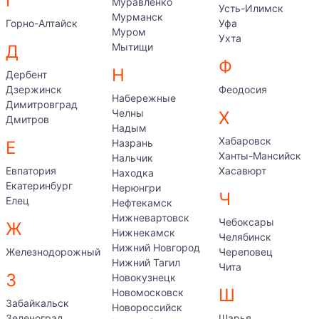
Г
Муравленко
Усть-Илимск
Мурманск
Горно-Алтайск
Уфа
Муром
Ухта
Мытищи
Д
Ф
Н
Дербент
Дзержинск
Феодосия
Набережные
Димитровград
Челны
Х
Дмитров
Надым
Хабаровск
Назрань
Е
Ханты-Мансийск
Нальчик
Евпатория
Хасавюрт
Находка
Екатеринбург
Нерюнгри
Ч
Елец
Нефтекамск
Нижневартовск
Чебоксары
Ж
Нижнекамск
Челябинск
Нижний Новгород
Железнодорожный
Череповец
Нижний Тагил
Чита
З
Новокузнецк
Ш
Новомосковск
Забайкальск
Новороссийск
Зеленоград
Шарья