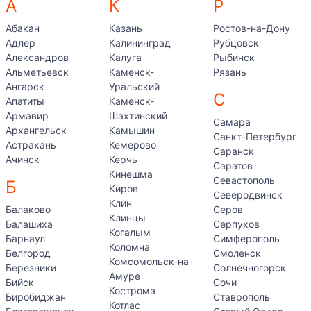
А
К
Р
Абакан
Казань
Ростов-на-Дону
Адлер
Калининград
Рубцовск
Александров
Калуга
Рыбинск
Альметьевск
Каменск-
Рязань
Ангарск
Уральский
С
Апатиты
Каменск-
Армавир
Шахтинский
Самара
Архангельск
Камышин
Санкт-Петербург
Астрахань
Кемерово
Саранск
Ачинск
Керчь
Саратов
Кинешма
Севастополь
Б
Киров
Северодвинск
Клин
Балаково
Серов
Клинцы
Балашиха
Серпухов
Когалым
Барнаул
Симферополь
Коломна
Белгород
Смоленск
Комсомольск-на-
Березники
Солнечногорск
Амуре
Бийск
Сочи
Кострома
Биробиджан
Ставрополь
Котлас