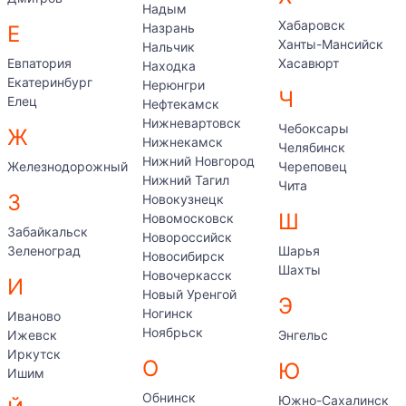
Надым
Хабаровск
Назрань
Е
Ханты-Мансийск
Нальчик
Евпатория
Хасавюрт
Находка
Екатеринбург
Нерюнгри
Ч
Елец
Нефтекамск
Нижневартовск
Чебоксары
Ж
Нижнекамск
Челябинск
Нижний Новгород
Железнодорожный
Череповец
Нижний Тагил
Чита
З
Новокузнецк
Ш
Новомосковск
Забайкальск
Новороссийск
Зеленоград
Шарья
Новосибирск
Шахты
Новочеркасск
И
Новый Уренгой
Э
Ногинск
Иваново
Ноябрьск
Ижевск
Энгельс
Иркутск
О
Ю
Ишим
Обнинск
Южно-Сахалинск