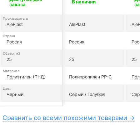
В наличии
заказа
за
Производитель
AlePlast
AlePlast
AleP
Страна
Россия
Россия
Рос
Объем, м3
25
25
25
Материал
Полиэтилен (ПНД)
Полипропилен PP-C
Пол
Цвет
Черный
Серый / Голубой
Сер
Сравнить со всеми похожими товарами →