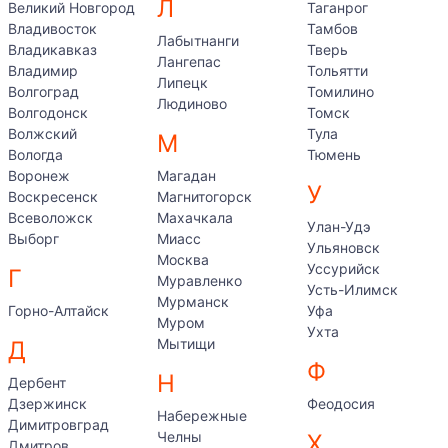
Л
Великий Новгород
Таганрог
Владивосток
Тамбов
Лабытнанги
Владикавказ
Тверь
Лангепас
Владимир
Тольятти
Липецк
Волгоград
Томилино
Людиново
Волгодонск
Томск
Волжский
Тула
М
Вологда
Тюмень
Воронеж
Магадан
У
Воскресенск
Магнитогорск
Всеволожск
Махачкала
Улан-Удэ
Выборг
Миасс
Ульяновск
Москва
Уссурийск
Г
Муравленко
Усть-Илимск
Мурманск
Горно-Алтайск
Уфа
Муром
Ухта
Мытищи
Д
Ф
Н
Дербент
Дзержинск
Феодосия
Набережные
Димитровград
Челны
Х
Дмитров