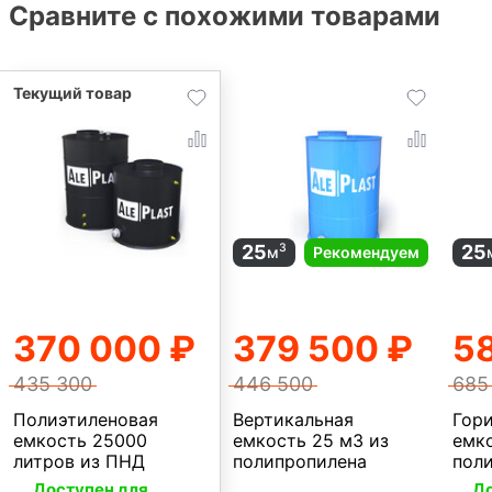
Сравните с похожими товарами
25
25
3
м
Рекомендуем
370 000 ₽
379 500 ₽
5
435 300
446 500
685
Полиэтиленовая
Вертикальная
Гор
емкость 25000
емкость 25 м3 из
емко
литров из ПНД
полипропилена
пол
Доступен для
До