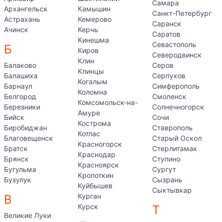
Самара
Архангельск
Камышин
Санкт-Петербург
Астрахань
Кемерово
Саранск
Ачинск
Керчь
Саратов
Кинешма
Севастополь
Б
Киров
Северодвинск
Клин
Балаково
Серов
Клинцы
Балашиха
Серпухов
Когалым
Барнаул
Симферополь
Коломна
Белгород
Смоленск
Комсомольск-на-
Березники
Солнечногорск
Амуре
Бийск
Сочи
Кострома
Биробиджан
Ставрополь
Котлас
Благовещенск
Старый Оскол
Красногорск
Братск
Стерлитамак
Краснодар
Брянск
Ступино
Красноярск
Бугульма
Сургут
Кропоткин
Бузулук
Сызрань
Куйбышев
Сыктывкар
Курган
В
Курск
Т
Великие Луки