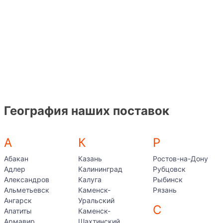
География наших поставок
А
К
Р
Абакан
Казань
Ростов-на-Дону
Адлер
Калининград
Рубцовск
Александров
Калуга
Рыбинск
Альметьевск
Каменск-
Рязань
Ангарск
Уральский
С
Апатиты
Каменск-
Армавир
Шахтинский