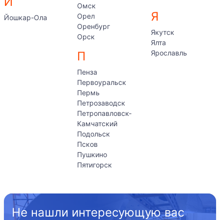
Й
Омск
Я
Орел
Йошкар-Ола
Оренбург
Якутск
Орск
Ялта
Ярославль
П
Пенза
Первоуральск
Пермь
Петрозаводск
Петропавловск-
Камчатский
Подольск
Псков
Пушкино
Пятигорск
Не нашли интересующую вас