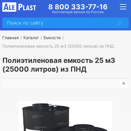
8 800 333-77-16
бесплатный звонок по России
Главная
Каталог
Емкости
Полиэтиленовая емкость 25 м3 (25000 литров) из ПНД
Полиэтиленовая емкость 25 м3
(25000 литров) из ПНД
✕
П