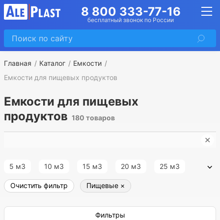
8 800 333-77-16
бесплатный звонок по России
Главная
Каталог
Емкости
Емкости для пищевых продуктов
Емкости для пищевых
продуктов
180 товаров
✕
Е
5 м3
10 м3
15 м3
20 м3
25 м3
Очистить фильтр
Пищевые
×
30 м3
35 м3
40 м3
45 м3
50 м3
55 м3
60 м3
65 м3
70 м3
75 м3
Фильтры