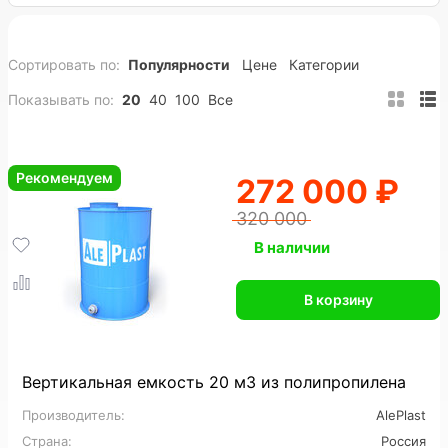
80 м3
100 м3
120 м3
150 м3
Сортировать по:
Популярности
Цене
Категории
200 м3
Полипропиленовые
ПНД
Показывать по:
20
40
100
Все
Вертикальные
Горизонтальные
Подземные
Прямоугольные
Пожарные
Накопительные
Рекомендуем
272 000 ₽
Цилиндрические
Конусные
Утепленные
320 000
На заказ
Промышленные
В наличии
Для горячей воды
Для питьевой воды
В корзину
Для топлива
Для нефтепродуктов
Для химии
Для кислот
Для спирта
Вертикальная емкость 20 м3 из полипропилена
Производитель:
AlePlast
Пищевые
Большие
Дренажные
Страна:
Россия