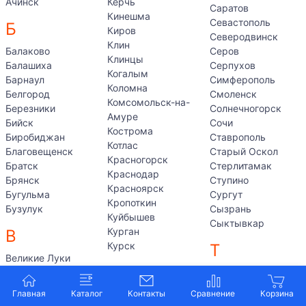
Ачинск
Керчь
Саратов
Кинешма
Севастополь
Б
Киров
Северодвинск
Клин
Балаково
Серов
Клинцы
Балашиха
Серпухов
Когалым
Барнаул
Симферополь
Коломна
Белгород
Смоленск
Комсомольск-на-
Березники
Солнечногорск
Амуре
Бийск
Сочи
Кострома
Биробиджан
Ставрополь
Котлас
Благовещенск
Старый Оскол
Красногорск
Братск
Стерлитамак
Краснодар
Брянск
Ступино
Красноярск
Бугульма
Сургут
Кропоткин
Бузулук
Сызрань
Куйбышев
Сыктывкар
Курган
В
Курск
Т
Великие Луки
Л
Великий Новгород
Таганрог
Владивосток
Тамбов
Главная
Каталог
Контакты
Лабытнанги
Владикавказ
Тверь