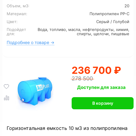
Для сточных вод
Для ливневых стоков
Объем, м3:
20
Материал:
Полипропилен PP-C
Для канализации
6 м3
7 м3
8 м3
Цвет:
Серый / Голубой
Подойдет
Вода, топливо, масла, нефтепродукты, химия,
12 м3
16 м3
для:
спирты, щелочи, пищевые
Подробнее о товаре →
236 700 ₽
278 500
Доступен для заказа
В корзину
Горизонтальная емкость 10 м3 из полипропилена