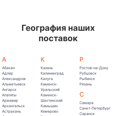
География наших
поставок
А
К
Р
Абакан
Казань
Ростов-на-Дону
Адлер
Калининград
Рубцовск
Александров
Калуга
Рыбинск
Альметьевск
Каменск-
Рязань
Ангарск
Уральский
С
Апатиты
Каменск-
Армавир
Шахтинский
Самара
Архангельск
Камышин
Санкт-Петербург
Астрахань
Кемерово
Саранск