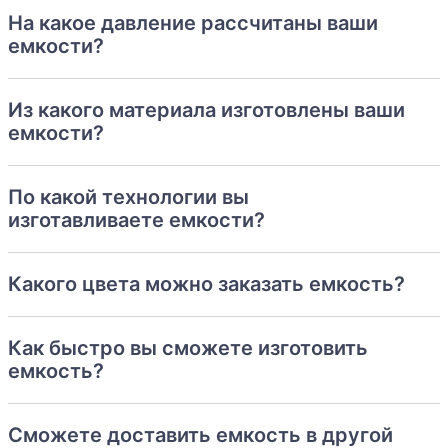
На какое давление рассчитаны ваши
На самом деле все сферы применения невозможно
емкости?
описать. Это универсальный материал, который все
больше охватывает частный и промышленный
сектора. При необходимости емкости
Из какого материала изготовлены ваши
дополнительно усиливают ребрами жесткости и
емкости?
увеличивают толщину стенок.
Полипропиленовые резервуары 100000 л (литров) и
емкости нельзя использовать для хранения или
По какой технологии вы
перевозки азотной кислоты, галогенов и
изготавливаете емкости?
хлорсульфоновой кислоты. Также полипропилен
повреждается олеумом.
Какого цвета можно заказать емкость?
Емкости 100000 литров (100000
л) из полипропилена:
Как быстро вы сможете изготовить
Преимущества
емкость?
Высокий срок службы;
Сможете доставить емкость в другой
Пригоден для использования в пищевой