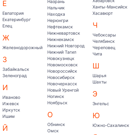
Хабаровск
Назрань
Е
Ханты-Мансийск
Нальчик
Евпатория
Хасавюрт
Находка
Екатеринбург
Нерюнгри
Ч
Елец
Нефтекамск
Нижневартовск
Чебоксары
Ж
Нижнекамск
Челябинск
Нижний Новгород
Железнодорожный
Череповец
Нижний Тагил
Чита
З
Новокузнецк
Ш
Новомосковск
Забайкальск
Новороссийск
Зеленоград
Шарья
Новосибирск
Шахты
Новочеркасск
И
Новый Уренгой
Э
Ногинск
Иваново
Ноябрьск
Ижевск
Энгельс
Иркутск
О
Ю
Ишим
Обнинск
Южно-Сахалинск
Й
Омск