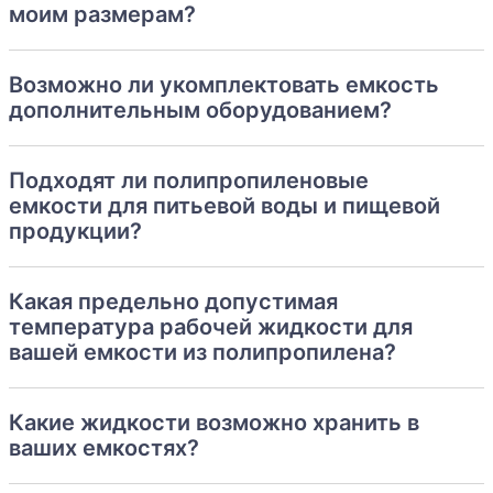
технической воды
моим размерам?
для хранения дизельного топлива (дизтоплива
или дт)
Возможно ли укомплектовать емкость
дополнительным оборудованием?
для нефтепродуктов
для бензина
Подходят ли полипропиленовые
для гсм
емкости для питьевой воды и пищевой
продукции?
для хранения масла
для химии и реагентов
Какая предельно допустимая
для канализации и септика
температура рабочей жидкости для
вашей емкости из полипропилена?
для перевозки воды
для хранения жидкостей различного рода
Какие жидкости возможно хранить в
ваших емкостях?
для хранения соляркидля кислот (некоторых
видов)