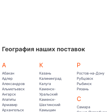
География наших поставок
А
К
Р
Абакан
Казань
Ростов-на-Дону
Адлер
Калининград
Рубцовск
Александров
Калуга
Рыбинск
Альметьевск
Каменск-
Рязань
Ангарск
Уральский
С
Апатиты
Каменск-
Армавир
Шахтинский
Самара
Архангельск
Камышин