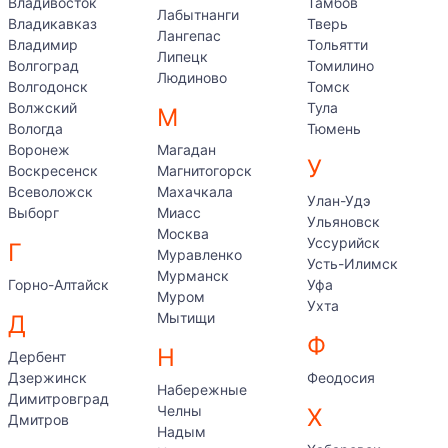
Владивосток
Тамбов
Лабытнанги
Владикавказ
Тверь
Лангепас
Владимир
Тольятти
Липецк
Волгоград
Томилино
Людиново
Волгодонск
Томск
Волжский
Тула
М
Вологда
Тюмень
Воронеж
Магадан
У
Воскресенск
Магнитогорск
Всеволожск
Махачкала
Улан-Удэ
Выборг
Миасс
Ульяновск
Москва
Уссурийск
Г
Муравленко
Усть-Илимск
Мурманск
Горно-Алтайск
Уфа
Муром
Ухта
Мытищи
Д
Ф
Н
Дербент
Дзержинск
Феодосия
Набережные
Димитровград
Челны
Х
Дмитров
Надым