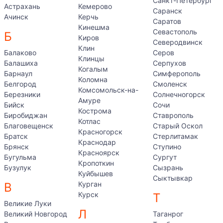
Санкт-Петербург
Астрахань
Кемерово
Саранск
Ачинск
Керчь
Саратов
Кинешма
Севастополь
Б
Киров
Северодвинск
Клин
Балаково
Серов
Клинцы
Балашиха
Серпухов
Когалым
Барнаул
Симферополь
Коломна
Белгород
Смоленск
Комсомольск-на-
Березники
Солнечногорск
Амуре
Бийск
Сочи
Кострома
Биробиджан
Ставрополь
Котлас
Благовещенск
Старый Оскол
Красногорск
Братск
Стерлитамак
Краснодар
Брянск
Ступино
Красноярск
Бугульма
Сургут
Кропоткин
Бузулук
Сызрань
Куйбышев
Сыктывкар
Курган
В
Курск
Т
Великие Луки
Л
Великий Новгород
Таганрог