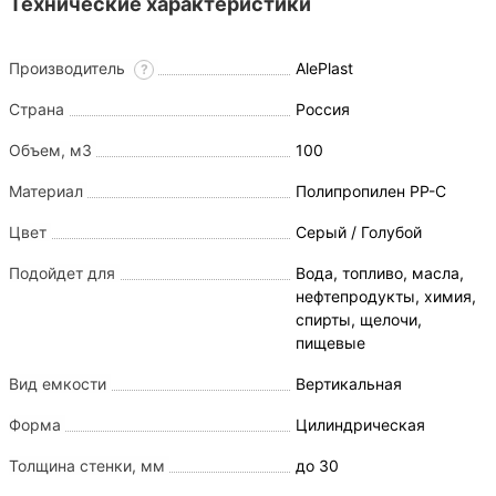
Технические характеристики
для воды - это одно из профилирующих направлений
компании
AlePlast
.
Производитель
AlePlast
?
Изготовление горизонтальных емкостей на 100000 л
(литров) для воды и вертикальных резервуаров
Страна
Россия
100000 литров любой формы (цилиндрической и
Объем, м3
100
прямоугольной).
Материал
Полипропилен PP-C
Цилиндрические;
Цвет
Серый / Голубой
Прямоугольные;
Подойдет для
Вода, топливо, масла,
С вертикальным или горизонтальным
нефтепродукты, химия,
распределением хранимого материала.
спирты, щелочи,
пищевые
Эксплуатационные характеристики
Вид емкости
Вертикальная
Срок службы до 50 лет;
Форма
Цилиндрическая
Температурный режим от -30 до +120
Толщина стенки, мм
до 30
градусов по цельсию;