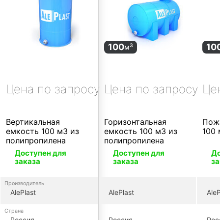
100
10
3
м
Цена по запросу
Цена по запросу
Це
Вертикальная
Горизонтальная
Пож
емкость 100 м3 из
емкость 100 м3 из
100
полипропилена
полипропилена
Доступен для
Доступен для
До
заказа
заказа
за
Производитель
AlePlast
AlePlast
AleP
Страна
Россия
Россия
Рос