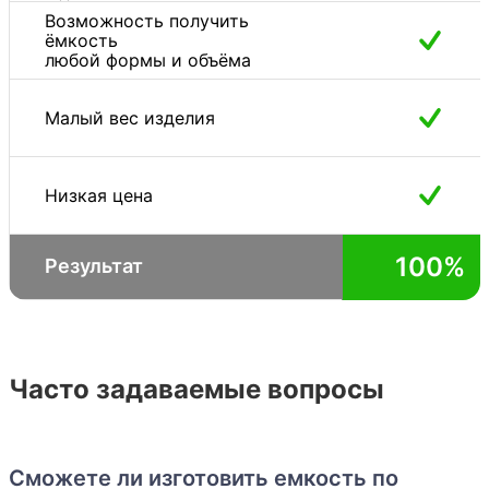
насосные станции;
Возможность получить
ёмкость
Полипропилен отлично подходит для
любой формы и объёма
изготовления жироуловителей;
Малый вес изделия
Пожарный резервуар. Отлично справляется с
обеспечением водой, при отсутствии другого
источника;
Низкая цена
Разведение рыбы;
Использование в качестве
100%
Результат
транспортировочной емкости;
Бассейны. Прочность и доступность
полипропилена позволяет изготавливать
недорогие и качественные бассейны.
Часто задаваемые вопросы
Возможно использовать:
для питьевой воды, для горячей воды, для
Сможете ли изготовить емкость по