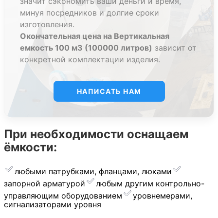
значит сэкономить ваши деньги и время,
используются практически на каждом предприятии.
минуя посредников и долгие сроки
Для частных и бытовых задач также сложно найти
изготовления.
замену емкостям из этого материала.
Окончательная цена на Вертикальная
При изготовлении накопительных емкостей и
емкость 100 м3 (100000 литров)
зависит от
резервуаров на заказ в них устанавливают
конкретной комплектации изделия.
дополнительное оборудование. Есть возможность
создания дополнительных перегородок. С
НАПИСАТЬ НАМ
появлением полипропиленовых емкостей многие
предприятия отказались от полиэтиленовых и
железных емкостей. Полипропиленовые емкости
прочно заняли свою нишу благодаря своим
При необходимости оснащаем
отличным характеристикам. Отличный выбор для
ёмкости:
множества целей.
любыми патрубками, фланцами, люками
Полипропиленовые емкости на 100000
запорной арматурой
︎любым другим контрольно-
литров
идеально заменяют стеклопластиковые
управляющим оборудованием
уровнемерами,
емкости 100000 л, металлические емкости 100000л,
сигнализаторами уровня
полиэтиленовые емкости объемом (V=100000