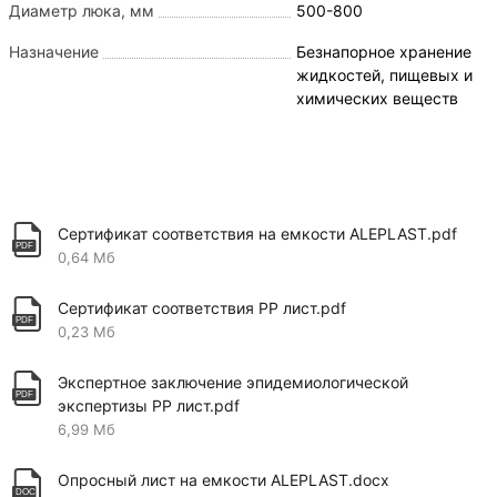
Диаметр люка, мм
500-800
Устойчивость к большинству агрессивных
сред;
Назначение
Безнапорное хранение
жидкостей, пищевых и
Устойчивость к ультрафиолетовому
химических веществ
излучению;
Вместимость данных резервуаров и баков до
100000л (литров).
Емкости на 100000л (100000
Сертификат соответствия на емкости ALEPLAST.pdf
0,64 Мб
литров) из пластика: Сфера
использования
Сертификат соответствия PP лист.pdf
0,23 Мб
Гальванические ванны. Благодаря
устойчивости полипропилена к воздействию
Экспертное заключение эпидемиологической
щелочей емкости оптимально подходят под это
экспертизы PP лист.pdf
назначение;
6,99 Мб
Накопители. При установленном поплавковом
Опросный лист на емкости ALEPLAST.docx
кране емкости отлично подходят под