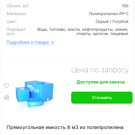
Для сточных вод
Для ливневых стоков
Объем, м3:
100
Материал:
Полипропилен PP-C
Для канализации
6 м3
7 м3
8 м3
Цвет:
Серый / Голубой
Подойдет
Вода, топливо, масла, нефтепродукты, химия,
12 м3
16 м3
для:
спирты, щелочи, пищевые
Подробнее о товаре →
Цена по запросу
Доступен для заказа
Уточнить
Прямоугольная емкость 8 м3 из полипропилена