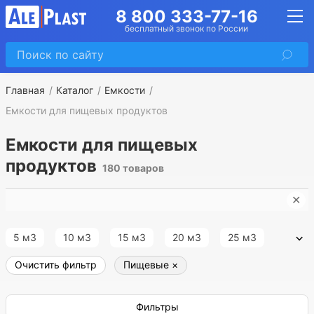
8 800 333-77-16
бесплатный звонок по России
Главная
Каталог
Емкости
Емкости для пищевых продуктов
Емкости для пищевых
продуктов
180 товаров
✕
Е
5 м3
10 м3
15 м3
20 м3
25 м3
Очистить фильтр
Пищевые
×
30 м3
35 м3
40 м3
45 м3
50 м3
55 м3
60 м3
65 м3
70 м3
75 м3
Фильтры