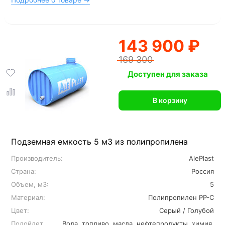
143 900 ₽
169 300
Доступен для заказа
В корзину
Подземная емкость 5 м3 из полипропилена
Производитель:
AlePlast
Страна:
Россия
Объем, м3:
5
Материал:
Полипропилен PP-C
Цвет:
Серый / Голубой
Подойдет
Вода, топливо, масла, нефтепродукты, химия,