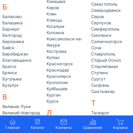
Кинешма
Севастополь
Б
Киров
Северодвинск
Клин
Балаково
Серов
Клинцы
Балашиха
Серпухов
Когалым
Барнаул
Симферополь
Коломна
Белгород
Смоленск
Комсомольск-на-
Березники
Солнечногорск
Амуре
Бийск
Сочи
Кострома
Биробиджан
Ставрополь
Котлас
Благовещенск
Старый Оскол
Красногорск
Братск
Стерлитамак
Краснодар
Брянск
Ступино
Красноярск
Бугульма
Сургут
Кропоткин
Бузулук
Сызрань
Куйбышев
Сыктывкар
Курган
В
Курск
Т
Великие Луки
Л
Великий Новгород
Таганрог
Владивосток
Тамбов
Лабытнанги
Владикавказ
Тверь
Главная
Каталог
Контакты
Лангепас
Владимир
Тольятти