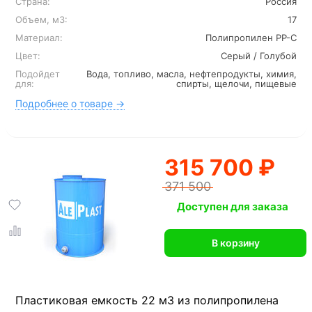
Страна:
Россия
Объем, м3:
17
Материал:
Полипропилен PP-C
Цвет:
Серый / Голубой
Подойдет
Вода, топливо, масла, нефтепродукты, химия,
для:
спирты, щелочи, пищевые
Подробнее о товаре →
315 700 ₽
371 500
Доступен для заказа
В корзину
Пластиковая емкость 22 м3 из полипропилена