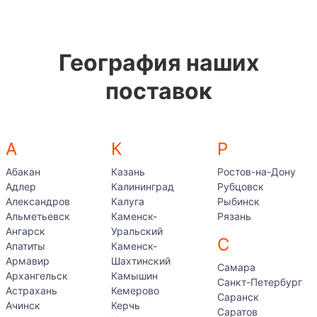
География наших
поставок
А
К
Р
Абакан
Казань
Ростов-на-Дону
Адлер
Калининград
Рубцовск
Александров
Калуга
Рыбинск
Альметьевск
Каменск-
Рязань
Ангарск
Уральский
С
Апатиты
Каменск-
Армавир
Шахтинский
Самара
Архангельск
Камышин
Санкт-Петербург
Астрахань
Кемерово
Саранск
Ачинск
Керчь
Саратов