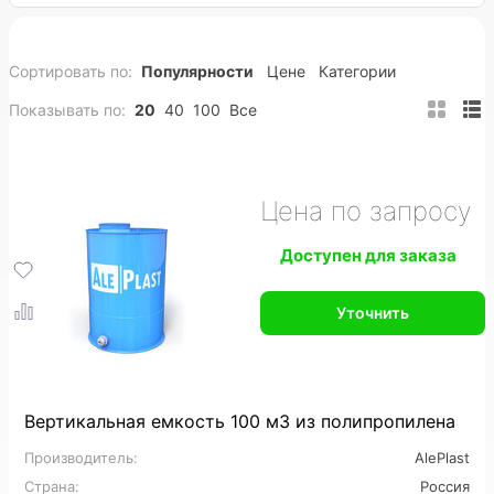
80 м3
100 м3
120 м3
150 м3
Сортировать по:
Популярности
Цене
Категории
200 м3
Полипропиленовые
ПНД
Показывать по:
20
40
100
Все
Вертикальные
Горизонтальные
Подземные
Прямоугольные
Пожарные
Накопительные
Цена по запросу
Цилиндрические
Конусные
Утепленные
Доступен для заказа
На заказ
Промышленные
Уточнить
Для горячей воды
Для питьевой воды
Для топлива
Для нефтепродуктов
Для химии
Для кислот
Для спирта
Вертикальная емкость 100 м3 из полипропилена
Производитель:
AlePlast
Пищевые
Большие
Дренажные
Страна:
Россия