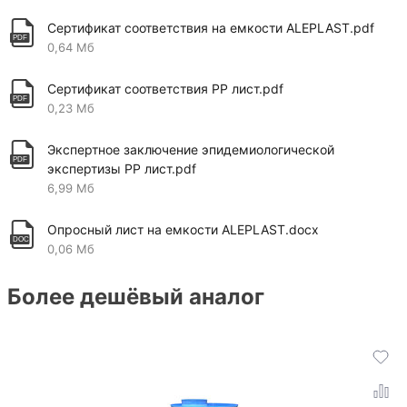
типа могут отличаться высотой и толщиной стенок.
Сертификат соответствия на емкости ALEPLAST.pdf
Однако в любом случае их производство происходит
0,64 Мб
с учетом существующих требований и норм, что
позволяет в результате получить полностью
Сертификат соответствия PP лист.pdf
безопасное и соответствующее заданным габаритам
0,23 Мб
изделие.Сфера применения пластиковых
накопительных баков довольно разнообразна. Их
Экспертное заключение эпидемиологической
активно используют с целью хранения следующих
экспертизы PP лист.pdf
жидкостей и веществ:
6,99 Мб
• питьевая или техническая вода;
• бензин, дизельное топливо, различные
Опросный лист на емкости ALEPLAST.docx
нефтепродукты;
0,06 Мб
• масло;
• химические вещества и реагенты;
Более дешёвый аналог
• солярка.
Также стоит отметить значимость пластиковых
резервуаров в процессе организации
канализационной системы и септика. С их помощью
можно создать колодец вне дома, установив баки