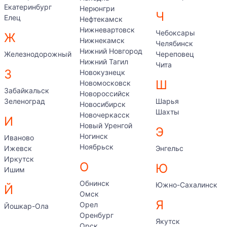
Екатеринбург
Нерюнгри
Ч
Елец
Нефтекамск
Нижневартовск
Чебоксары
Ж
Нижнекамск
Челябинск
Нижний Новгород
Железнодорожный
Череповец
Нижний Тагил
Чита
З
Новокузнецк
Ш
Новомосковск
Забайкальск
Новороссийск
Зеленоград
Шарья
Новосибирск
Шахты
Новочеркасск
И
Новый Уренгой
Э
Ногинск
Иваново
Ноябрьск
Ижевск
Энгельс
Иркутск
О
Ю
Ишим
Обнинск
Южно-Сахалинск
Й
Омск
Я
Орел
Йошкар-Ола
Оренбург
Якутск
Орск