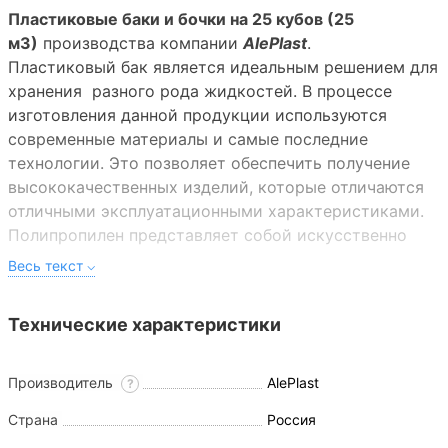
Пластиковые баки и бочки на 25 кубов (25
м3)
производства компании
AlePlast
.
Пластиковый бак является идеальным решением для
хранения разного рода жидкостей. В процессе
изготовления данной продукции используются
современные материалы и самые последние
технологии. Это позволяет обеспечить получение
высококачественных изделий, которые отличаются
отличными эксплуатационными характеристиками.
Полипропилен представляет собой искусственно
созданный материал, в основе которого лежит
насыщенный углеводородом пропилен. В настоящий
момент его используют в качестве альтернативы
Технические характеристики
взамен многих промышленных аналогов. Такой
выбор обусловлен тем, что полипропилен отличается
незначительным весом, прочностью и
Производитель
AlePlast
?
безопасностью. Кроме того, этот материал стойко
Страна
Россия
выдерживает серьезные физические нагрузки и