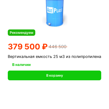
цилиндрической формы в бетонные кольца.
Возможно использовать:
для воды на дачу
для питьевой воды, для горячей воды, для
Рекомендуем
технической воды
379 500 ₽
446 500
для хранения дизельного топлива (дизтоплива
или дт)
Вертикальная емкость 25 м3 из полипропилена
для нефтепродуктов
В наличии
для бензина
В корзину
для гсм
для хранения масла (машинного,
подсолнечного, растительного)
для химии и реагентов