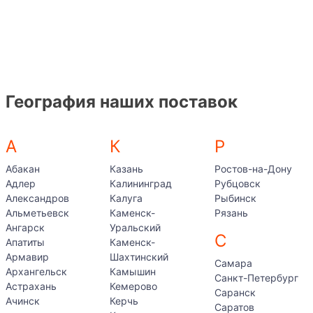
География наших поставок
А
К
Р
Абакан
Казань
Ростов-на-Дону
Адлер
Калининград
Рубцовск
Александров
Калуга
Рыбинск
Альметьевск
Каменск-
Рязань
Ангарск
Уральский
С
Апатиты
Каменск-
Армавир
Шахтинский
Самара
Архангельск
Камышин
Санкт-Петербург
Астрахань
Кемерово
Саранск
Ачинск
Керчь
Саратов