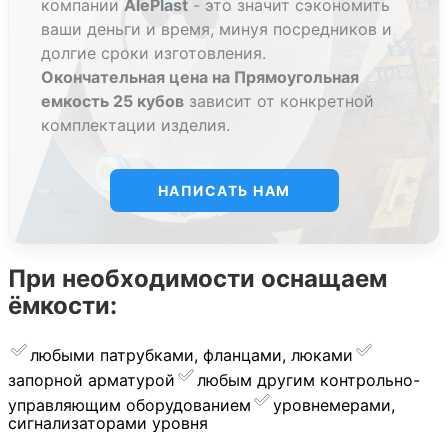
компании
AlePlast
- это значит сэкономить
полиэтиленовые емкости V=25м3.
ваши деньги и время, минуя посредников и
долгие сроки изготовления.
Наши квалифицированные специалисты будут рады
Окончательная цена на Прямоугольная
помочь вам в выборе.
емкость 25 кубов
зависит от конкретной
Уточняйте стоимость по телефону или email !
комплектации изделия.
НАПИСАТЬ НАМ
При необходимости оснащаем
ёмкости:
любыми патрубками, фланцами, люками
запорной арматурой
︎любым другим контрольно-
управляющим оборудованием
уровнемерами,
сигнализаторами уровня