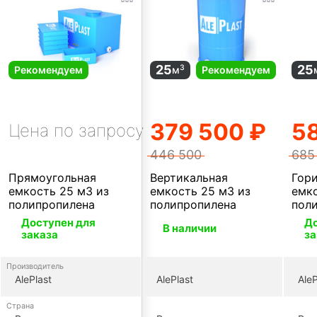
25
25
3
Рекомендуем
м
Рекомендуем
379 500 ₽
5
Цена по запросу
446 500
685
Прямоугольная
Вертикальная
Гор
емкость 25 м3 из
емкость 25 м3 из
емко
полипропилена
полипропилена
пол
Доступен для
До
В наличии
заказа
за
Производитель
AlePlast
AlePlast
AleP
Страна