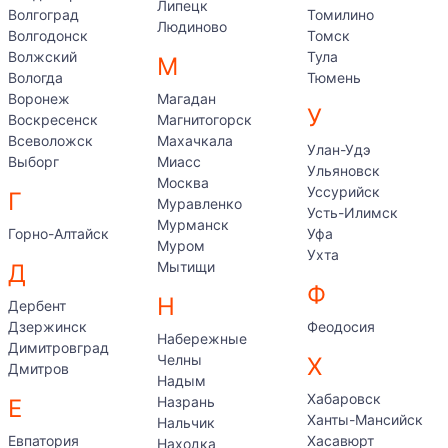
Липецк
Волгоград
Томилино
Людиново
Волгодонск
Томск
Волжский
Тула
М
Вологда
Тюмень
Воронеж
Магадан
У
Воскресенск
Магнитогорск
Всеволожск
Махачкала
Улан-Удэ
Выборг
Миасс
Ульяновск
Москва
Уссурийск
Г
Муравленко
Усть-Илимск
Мурманск
Горно-Алтайск
Уфа
Муром
Ухта
Мытищи
Д
Ф
Н
Дербент
Дзержинск
Феодосия
Набережные
Димитровград
Челны
Х
Дмитров
Надым
Хабаровск
Назрань
Е
Ханты-Мансийск
Нальчик
Евпатория
Хасавюрт
Находка