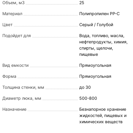
воздействие высоких температур. Именно поэтому
Объем, м3
25
пластиковые баки нашли широкое применение во
Материал
Полипропилен PP-C
многих отраслях промышленности и даже в быту. Их
используют для хранения воды, топлива и
Цвет
Серый / Голубой
сельскохозяйственных препаратов. Особой
Подойдет для
Вода, топливо, масла,
популярностью пользуется пластиковый бак
нефтепродукты, химия,
объемом 25 кубических метров.
спирты, щелочи,
Производство и продажа баков и бочек на 25 куб
пищевые
(25 м3) для воды
- это одно из профилирующих
направлений компании
AlePlast
.
Вид емкости
Прямоугольная
Форма
Прямоугольная
Баки на 25 м3 (куб. м.) из
пластика: Сфера использования
Толщина стенки, мм
до 30
Диаметр люка, мм
500-800
С помощью такого внушительного резервуара
можно обеспечить загородный дом водой. Не
Назначение
Безнапорное хранение
остаются без внимания такие изделия в
жидкостей, пищевых и
животноводческой сфере, рыбоводстве, пожарной
химических веществ
безопасности, растениеводстве. Емкости данного