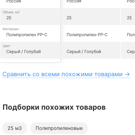
Россия
Россия
Рос
Объем, м3
25
25
25
Материал
Полипропилен PP-C
Полипропилен PP-C
Пол
Цвет
Серый / Голубой
Серый / Голубой
Сер
Сравнить со всеми похожими товарами →
Подборки похожих товаров
25 м3
Полипропиленовые