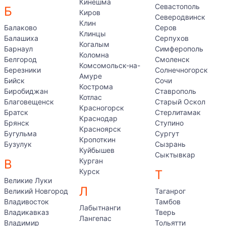
Кинешма
Севастополь
Б
Киров
Северодвинск
Клин
Балаково
Серов
Клинцы
Балашиха
Серпухов
Когалым
Барнаул
Симферополь
Коломна
Белгород
Смоленск
Комсомольск-на-
Березники
Солнечногорск
Амуре
Бийск
Сочи
Кострома
Биробиджан
Ставрополь
Котлас
Благовещенск
Старый Оскол
Красногорск
Братск
Стерлитамак
Краснодар
Брянск
Ступино
Красноярск
Бугульма
Сургут
Кропоткин
Бузулук
Сызрань
Куйбышев
Сыктывкар
Курган
В
Курск
Т
Великие Луки
Л
Великий Новгород
Таганрог
Владивосток
Тамбов
Лабытнанги
Владикавказ
Тверь
Лангепас
Владимир
Тольятти