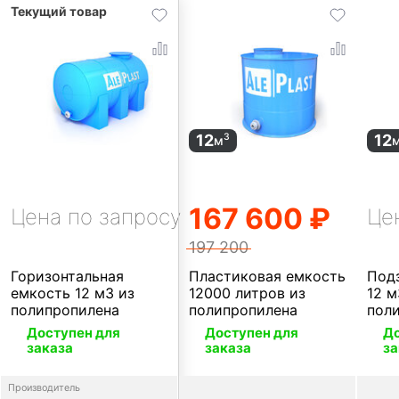
12
12
3
м
167 600 ₽
Цена по запросу
Це
197 200
Горизонтальная
Пластиковая емкость
Под
емкость 12 м3 из
12000 литров из
12 м
полипропилена
полипропилена
пол
Доступен для
Доступен для
До
заказа
заказа
за
Производитель