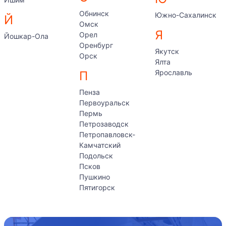
Обнинск
Южно-Сахалинск
Й
Омск
Я
Орел
Йошкар-Ола
Оренбург
Якутск
Орск
Ялта
Ярославль
П
Пенза
Первоуральск
Пермь
Петрозаводск
Петропавловск-
Камчатский
Подольск
Псков
Пушкино
Пятигорск