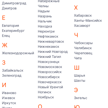
Набережные
Димитровград
Челны
Х
Дмитров
Надым
Хабаровск
Назрань
Е
Ханты-Мансийск
Нальчик
Евпатория
Хасавюрт
Находка
Екатеринбург
Нерюнгри
Ч
Елец
Нефтекамск
Нижневартовск
Чебоксары
Ж
Нижнекамск
Челябинск
Нижний Новгород
Железнодорожный
Череповец
Нижний Тагил
Чита
З
Новокузнецк
Ш
Новомосковск
Забайкальск
Новороссийск
Зеленоград
Шарья
Новосибирск
Шахты
Новочеркасск
И
Новый Уренгой
Э
Ногинск
Иваново
Ноябрьск
Ижевск
Энгельс
Иркутск
О
Ю
Ишим