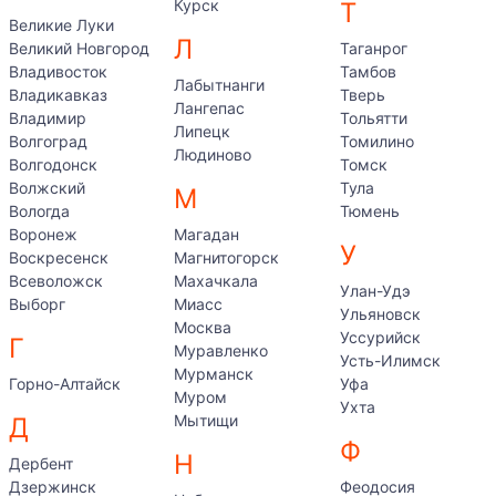
Курск
Т
Великие Луки
Л
Великий Новгород
Таганрог
Владивосток
Тамбов
Лабытнанги
Владикавказ
Тверь
Лангепас
Владимир
Тольятти
Липецк
Волгоград
Томилино
Людиново
Волгодонск
Томск
Волжский
Тула
М
Вологда
Тюмень
Воронеж
Магадан
У
Воскресенск
Магнитогорск
Всеволожск
Махачкала
Улан-Удэ
Выборг
Миасс
Ульяновск
Москва
Уссурийск
Г
Муравленко
Усть-Илимск
Мурманск
Горно-Алтайск
Уфа
Муром
Ухта
Мытищи
Д
Ф
Н
Дербент
Дзержинск
Феодосия