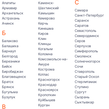
С
Апатиты
Каменск-
Армавир
Шахтинский
Самара
Архангельск
Камышин
Санкт-Петербург
Астрахань
Кемерово
Саранск
Ачинск
Керчь
Саратов
Кинешма
Севастополь
Б
Киров
Северодвинск
Клин
Балаково
Серов
Клинцы
Балашиха
Серпухов
Когалым
Барнаул
Симферополь
Коломна
Белгород
Смоленск
Комсомольск-на-
Березники
Солнечногорск
Амуре
Бийск
Сочи
Кострома
Биробиджан
Ставрополь
Котлас
Благовещенск
Старый Оскол
Красногорск
Братск
Стерлитамак
Краснодар
Брянск
Ступино
Красноярск
Бугульма
Сургут
Кропоткин
Бузулук
Сызрань
Куйбышев
Сыктывкар
Курган
В