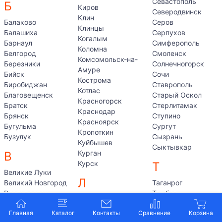
Севастополь
Б
Киров
Северодвинск
Клин
Балаково
Серов
Клинцы
Балашиха
Серпухов
Когалым
Барнаул
Симферополь
Коломна
Белгород
Смоленск
Комсомольск-на-
Березники
Солнечногорск
Амуре
Бийск
Сочи
Кострома
Биробиджан
Ставрополь
Котлас
Благовещенск
Старый Оскол
Красногорск
Братск
Стерлитамак
Краснодар
Брянск
Ступино
Красноярск
Бугульма
Сургут
Кропоткин
Бузулук
Сызрань
Куйбышев
Сыктывкар
Курган
В
Курск
Т
Великие Луки
Л
Великий Новгород
Таганрог
Владивосток
Тамбов
Лабытнанги
Владикавказ
Тверь
Лангепас
Главная
Каталог
Контакты
Владимир
Тольятти
Липецк