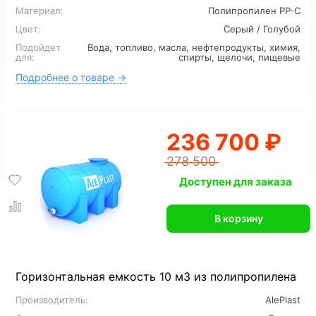
Материал:
Полипропилен PP-C
Для канализации
6 м3
7 м3
8 м3
Цвет:
Серый / Голубой
Подойдет
Вода, топливо, масла, нефтепродукты, химия,
12 м3
16 м3
для:
спирты, щелочи, пищевые
Подробнее о товаре →
236 700 ₽
278 500
Доступен для заказа
В корзину
Горизонтальная емкость 10 м3 из полипропилена
Производитель:
AlePlast