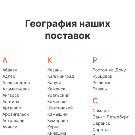
География наших
поставок
А
К
Р
Абакан
Казань
Ростов-на-Дону
Адлер
Калининград
Рубцовск
Александров
Калуга
Рыбинск
Альметьевск
Каменск-
Рязань
Ангарск
Уральский
С
Апатиты
Каменск-
Армавир
Шахтинский
Самара
Архангельск
Камышин
Санкт-Петербург
Астрахань
Кемерово
Саранск
Ачинск
Керчь
Саратов
Кинешма