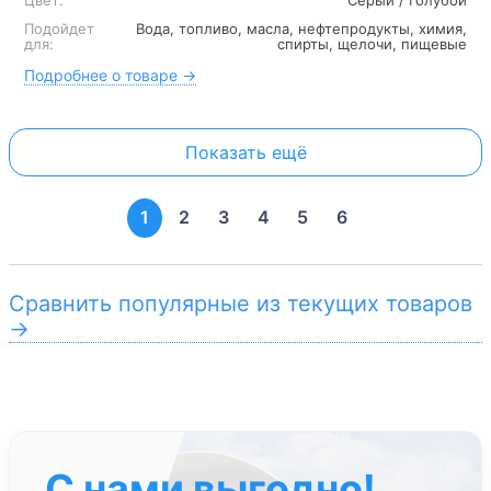
Цвет:
Серый / Голубой
Подойдет
Вода, топливо, масла, нефтепродукты, химия,
для:
спирты, щелочи, пищевые
Подробнее о товаре →
Показать ещё
1
2
3
4
5
6
Сравнить популярные из текущих товаров
→
С нами выгодно!