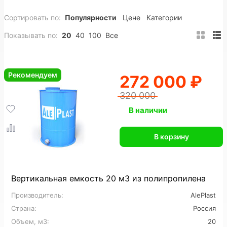
Сортировать по:
Популярности
Цене
Категории
200 м3
Полипропиленовые
ПНД
Показывать по:
20
40
100
Все
Вертикальные
Горизонтальные
Подземные
Прямоугольные
Пожарные
Накопительные
Рекомендуем
272 000 ₽
Цилиндрические
Конусные
Утепленные
320 000
На заказ
Промышленные
В наличии
Для горячей воды
Для питьевой воды
В корзину
Для топлива
Для нефтепродуктов
Для химии
Для кислот
Для спирта
Вертикальная емкость 20 м3 из полипропилена
Производитель:
AlePlast
Пищевые
Большие
Дренажные
Страна:
Россия
Для сточных вод
Для ливневых стоков
Объем, м3:
20