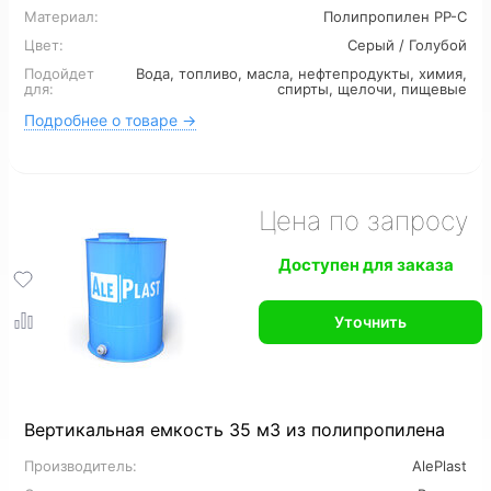
Материал:
Полипропилен PP-C
Для канализации
6 м3
7 м3
8 м3
Цвет:
Серый / Голубой
Подойдет
Вода, топливо, масла, нефтепродукты, химия,
12 м3
16 м3
для:
спирты, щелочи, пищевые
Подробнее о товаре →
Цена по запросу
Доступен для заказа
Уточнить
Вертикальная емкость 35 м3 из полипропилена
Производитель:
AlePlast