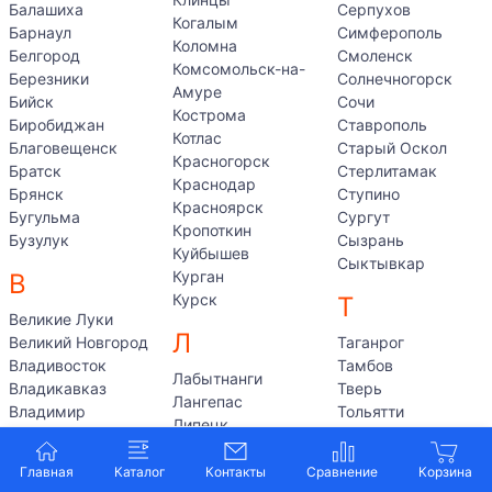
Балашиха
Серпухов
Когалым
Барнаул
Симферополь
Коломна
Белгород
Смоленск
Комсомольск-на-
Березники
Солнечногорск
Амуре
Бийск
Сочи
Кострома
Биробиджан
Ставрополь
Котлас
Благовещенск
Старый Оскол
Красногорск
Братск
Стерлитамак
Краснодар
Брянск
Ступино
Красноярск
Бугульма
Сургут
Кропоткин
Бузулук
Сызрань
Куйбышев
Сыктывкар
Курган
В
Курск
Т
Великие Луки
Л
Великий Новгород
Таганрог
Владивосток
Тамбов
Лабытнанги
Владикавказ
Тверь
Лангепас
Владимир
Тольятти
Липецк
Волгоград
Томилино
Людиново
Волгодонск
Томск
Главная
Каталог
Контакты
Волжский
Тула
М