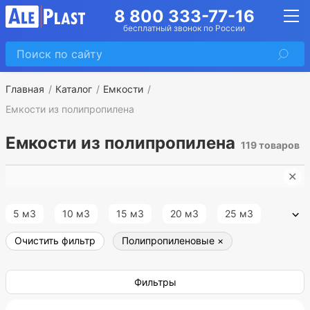
8 800 333-77-16
бесплатный звонок по России
Главная
Каталог
Емкости
Емкости из полипропилена
Емкости из полипропилена
119 товаров
✕
П
5 м3
10 м3
15 м3
20 м3
25 м3
Очистить фильтр
Полипропиленовые
×
30 м3
35 м3
40 м3
45 м3
50 м3
55 м3
60 м3
65 м3
70 м3
75 м3
Фильтры
80 м3
100 м3
120 м3
150 м3