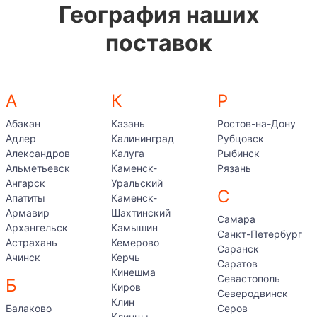
География наших
поставок
А
К
Р
Абакан
Казань
Ростов-на-Дону
Адлер
Калининград
Рубцовск
Александров
Калуга
Рыбинск
Альметьевск
Каменск-
Рязань
Ангарск
Уральский
С
Апатиты
Каменск-
Армавир
Шахтинский
Самара
Архангельск
Камышин
Санкт-Петербург
Астрахань
Кемерово
Саранск
Ачинск
Керчь
Саратов
Кинешма
Севастополь
Б
Киров
Северодвинск
Клин
Балаково
Серов
Клинцы