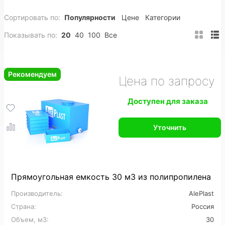
Сортировать по:
Популярности
Цене
Категории
200 м3
Полипропиленовые
ПНД
Показывать по:
20
40
100
Все
Вертикальные
Горизонтальные
Подземные
Прямоугольные
Пожарные
Накопительные
Рекомендуем
Цена по запросу
Цилиндрические
Конусные
Утепленные
Доступен для заказа
На заказ
Промышленные
Уточнить
Для горячей воды
Для питьевой воды
Для топлива
Для нефтепродуктов
Для химии
Для кислот
Для спирта
Прямоугольная емкость 30 м3 из полипропилена
Производитель:
AlePlast
Пищевые
Большие
Дренажные
Страна:
Россия
Для сточных вод
Для ливневых стоков
Объем, м3:
30