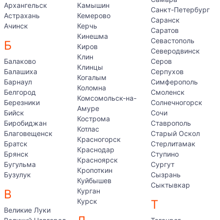
Архангельск
Камышин
Санкт-Петербург
Астрахань
Кемерово
Саранск
Ачинск
Керчь
Саратов
Кинешма
Севастополь
Б
Киров
Северодвинск
Клин
Балаково
Серов
Клинцы
Балашиха
Серпухов
Когалым
Барнаул
Симферополь
Коломна
Белгород
Смоленск
Комсомольск-на-
Березники
Солнечногорск
Амуре
Бийск
Сочи
Кострома
Биробиджан
Ставрополь
Котлас
Благовещенск
Старый Оскол
Красногорск
Братск
Стерлитамак
Краснодар
Брянск
Ступино
Красноярск
Бугульма
Сургут
Кропоткин
Бузулук
Сызрань
Куйбышев
Сыктывкар
Курган
В
Курск
Т
Великие Луки