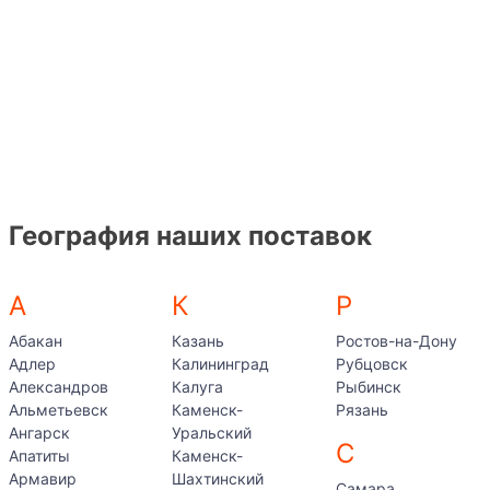
География наших поставок
А
К
Р
Абакан
Казань
Ростов-на-Дону
Адлер
Калининград
Рубцовск
Александров
Калуга
Рыбинск
Альметьевск
Каменск-
Рязань
Ангарск
Уральский
С
Апатиты
Каменск-
Армавир
Шахтинский
Самара