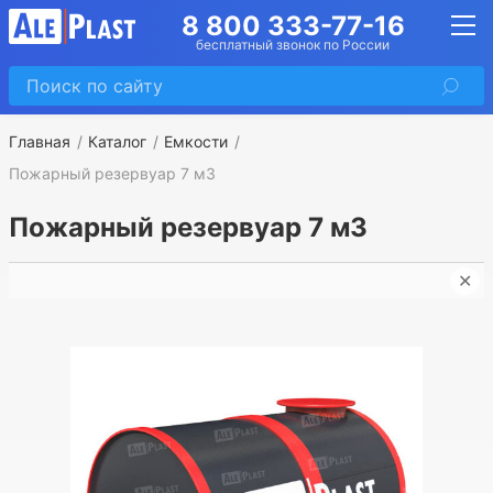
8 800 333-77-16
бесплатный звонок по России
Главная
Каталог
Емкости
Пожарный резервуар 7 м3
Пожарный резервуар 7 м3
✕
П