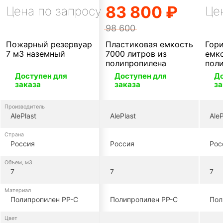
83 800 ₽
Цена по запросу
Це
98 600
Пожарный резервуар
Пластиковая емкость
Гор
7 м3 наземный
7000 литров из
емко
полипропилена
пол
Доступен для
Доступен для
До
заказа
заказа
за
Производитель
AlePlast
AlePlast
AleP
Страна
Россия
Россия
Рос
Объем, м3
7
7
7
Материал
Полипропилен PP-C
Полипропилен PP-C
Пол
Цвет