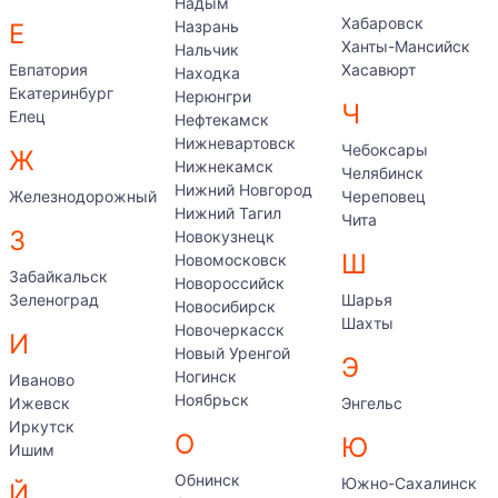
Надым
Хабаровск
Назрань
Е
Ханты-Мансийск
Нальчик
Евпатория
Хасавюрт
Находка
Екатеринбург
Нерюнгри
Ч
Елец
Нефтекамск
Нижневартовск
Чебоксары
Ж
Нижнекамск
Челябинск
Нижний Новгород
Железнодорожный
Череповец
Нижний Тагил
Чита
З
Новокузнецк
Ш
Новомосковск
Забайкальск
Новороссийск
Зеленоград
Шарья
Новосибирск
Шахты
Новочеркасск
И
Новый Уренгой
Э
Ногинск
Иваново
Ноябрьск
Ижевск
Энгельс
Иркутск
О
Ю
Ишим
Обнинск
Южно-Сахалинск
Й