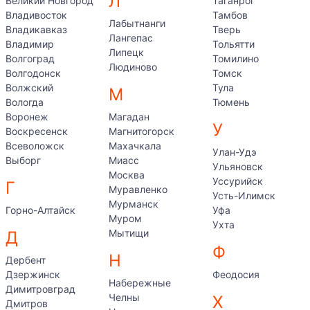
Л
Великий Новгород
Таганрог
Владивосток
Тамбов
Лабытнанги
Владикавказ
Тверь
Лангепас
Владимир
Тольятти
Липецк
Волгоград
Томилино
Людиново
Волгодонск
Томск
Волжский
Тула
М
Вологда
Тюмень
Воронеж
Магадан
У
Воскресенск
Магнитогорск
Всеволожск
Махачкала
Улан-Удэ
Выборг
Миасс
Ульяновск
Москва
Уссурийск
Г
Муравленко
Усть-Илимск
Мурманск
Горно-Алтайск
Уфа
Муром
Ухта
Мытищи
Д
Ф
Н
Дербент
Дзержинск
Феодосия
Набережные
Димитровград
Челны
Х
Дмитров