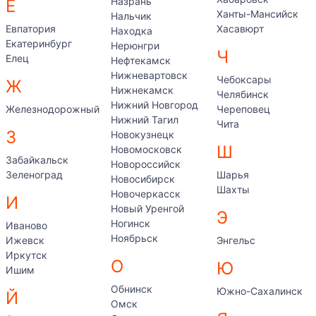
Назрань
Е
Ханты-Мансийск
Нальчик
Евпатория
Хасавюрт
Находка
Екатеринбург
Нерюнгри
Ч
Елец
Нефтекамск
Нижневартовск
Чебоксары
Ж
Нижнекамск
Челябинск
Нижний Новгород
Железнодорожный
Череповец
Нижний Тагил
Чита
З
Новокузнецк
Ш
Новомосковск
Забайкальск
Новороссийск
Зеленоград
Шарья
Новосибирск
Шахты
Новочеркасск
И
Новый Уренгой
Э
Ногинск
Иваново
Ноябрьск
Ижевск
Энгельс
Иркутск
О
Ю
Ишим
Обнинск
Южно-Сахалинск
Й
Омск