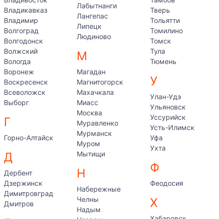
Лабытнанги
Владикавказ
Тверь
Лангепас
Владимир
Тольятти
Липецк
Волгоград
Томилино
Людиново
Волгодонск
Томск
Волжский
Тула
М
Вологда
Тюмень
Воронеж
Магадан
У
Воскресенск
Магнитогорск
Всеволожск
Махачкала
Улан-Удэ
Выборг
Миасс
Ульяновск
Москва
Уссурийск
Г
Муравленко
Усть-Илимск
Мурманск
Горно-Алтайск
Уфа
Муром
Ухта
Мытищи
Д
Ф
Н
Дербент
Дзержинск
Феодосия
Набережные
Димитровград
Челны
Х
Дмитров
Надым
Хабаровск