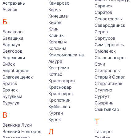
Астрахань
Кемерово
Саранск
Ачинск
Керчь
Саратов
Кинешма
Севастополь
Б
Киров
Северодвинск
Клин
Балаково
Серов
Клинцы
Балашиха
Серпухов
Когалым
Барнаул
Симферополь
Коломна
Белгород
Смоленск
Комсомольск-на-
Березники
Солнечногорск
Амуре
Бийск
Сочи
Кострома
Биробиджан
Ставрополь
Котлас
Благовещенск
Старый Оскол
Красногорск
Братск
Стерлитамак
Краснодар
Брянск
Ступино
Красноярск
Бугульма
Сургут
Кропоткин
Бузулук
Сызрань
Куйбышев
Сыктывкар
Курган
В
Курск
Т
Великие Луки
Л
Великий Новгород
Таганрог
Владивосток
Тамбов