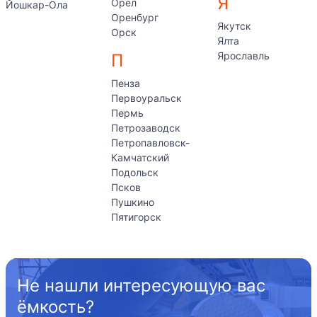
Я
Орел
Йошкар-Ола
Оренбург
Якутск
Орск
Ялта
Ярославль
П
Пенза
Первоуральск
Пермь
Петрозаводск
Петропавловск-
Камчатский
Подольск
Псков
Пушкино
Пятигорск
Не нашли интересующую вас
ёмкость?