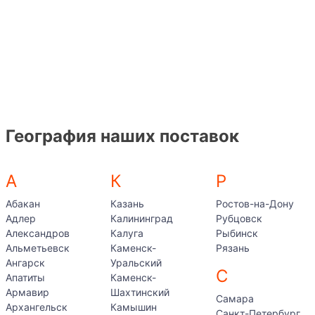
География наших поставок
А
К
Р
Абакан
Казань
Ростов-на-Дону
Адлер
Калининград
Рубцовск
Александров
Калуга
Рыбинск
Альметьевск
Каменск-
Рязань
Ангарск
Уральский
С
Апатиты
Каменск-
Армавир
Шахтинский
Самара
Архангельск
Камышин
Санкт-Петербург