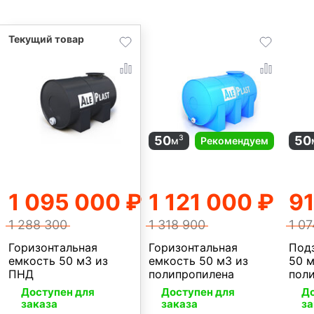
50
50
3
м
Рекомендуем
1 095 000 ₽
1 121 000 ₽
91
1 288 300
1 318 900
1 0
Горизонтальная
Горизонтальная
Под
емкость 50 м3 из
емкость 50 м3 из
50 м
ПНД
полипропилена
пол
Доступен для
Доступен для
До
заказа
заказа
за