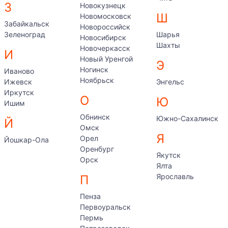
З
Новокузнецк
Ш
Новомосковск
Забайкальск
Новороссийск
Зеленоград
Шарья
Новосибирск
Шахты
Новочеркасск
И
Новый Уренгой
Э
Ногинск
Иваново
Ноябрьск
Ижевск
Энгельс
Иркутск
О
Ю
Ишим
Обнинск
Южно-Сахалинск
Й
Омск
Я
Орел
Йошкар-Ола
Оренбург
Якутск
Орск
Ялта
Ярославль
П
Пенза
Первоуральск
Пермь