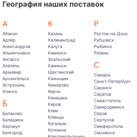
География наших поставок
А
К
Р
Абакан
Казань
Ростов-на-Дону
Адлер
Калининград
Рубцовск
Александров
Калуга
Рыбинск
Альметьевск
Каменск-
Рязань
Ангарск
Уральский
С
Апатиты
Каменск-
Армавир
Шахтинский
Самара
Архангельск
Камышин
Санкт-Петербург
Астрахань
Кемерово
Саранск
Ачинск
Керчь
Саратов
Кинешма
Севастополь
Б
Киров
Северодвинск
Клин
Балаково
Серов
Клинцы
Балашиха
Серпухов
Когалым
Барнаул
Симферополь
Коломна
Белгород
Смоленск
Комсомольск-на-