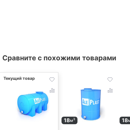
Сравните с похожими товарами
18
18
3
м