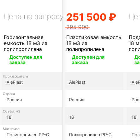
251 500 ₽
Цена по запросу
Це
295 900
Горизонтальная
Пластиковая емкость
Под
емкость 18 м3 из
18 м3 из
18 м
полипропилена
полипропилена
пол
Доступен для
Доступен для
До
заказа
заказа
за
Производитель
AlePlast
AlePlast
AleP
Страна
Россия
Россия
Рос
Объем, м3
18
18
18
Материал
Полипропилен PP-C
Полипропилен PP-C
Пол