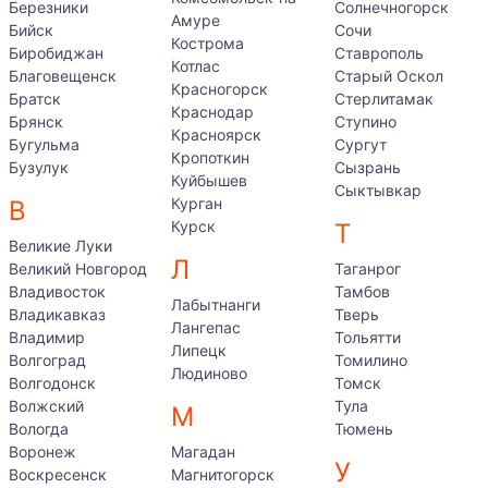
Березники
Солнечногорск
Амуре
Бийск
Сочи
Кострома
Биробиджан
Ставрополь
Котлас
Благовещенск
Старый Оскол
Красногорск
Братск
Стерлитамак
Краснодар
Брянск
Ступино
Красноярск
Бугульма
Сургут
Кропоткин
Бузулук
Сызрань
Куйбышев
Сыктывкар
Курган
В
Курск
Т
Великие Луки
Л
Великий Новгород
Таганрог
Владивосток
Тамбов
Лабытнанги
Владикавказ
Тверь
Лангепас
Владимир
Тольятти
Липецк
Волгоград
Томилино
Людиново
Волгодонск
Томск
Волжский
Тула
М
Вологда
Тюмень
Воронеж
Магадан
У
Воскресенск
Магнитогорск