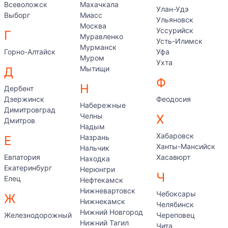
Всеволожск
Махачкала
Улан-Удэ
Выборг
Миасс
Ульяновск
Москва
Уссурийск
Г
Муравленко
Усть-Илимск
Мурманск
Горно-Алтайск
Уфа
Муром
Ухта
Мытищи
Д
Ф
Н
Дербент
Дзержинск
Феодосия
Набережные
Димитровград
Челны
Х
Дмитров
Надым
Хабаровск
Назрань
Е
Ханты-Мансийск
Нальчик
Евпатория
Хасавюрт
Находка
Екатеринбург
Нерюнгри
Ч
Елец
Нефтекамск
Нижневартовск
Чебоксары
Ж
Нижнекамск
Челябинск
Нижний Новгород
Железнодорожный
Череповец
Нижний Тагил
Чита