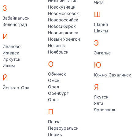
Нижний Тагил
Чита
З
Новокузнецк
Ш
Новомосковск
Забайкальск
Новороссийск
Зеленоград
Шарья
Новосибирск
Шахты
Новочеркасск
И
Новый Уренгой
Э
Ногинск
Иваново
Ноябрьск
Ижевск
Энгельс
Иркутск
О
Ю
Ишим
Обнинск
Южно-Сахалинск
Й
Омск
Я
Орел
Йошкар-Ола
Оренбург
Якутск
Орск
Ялта
Ярославль
П
Пенза
Первоуральск
Пермь