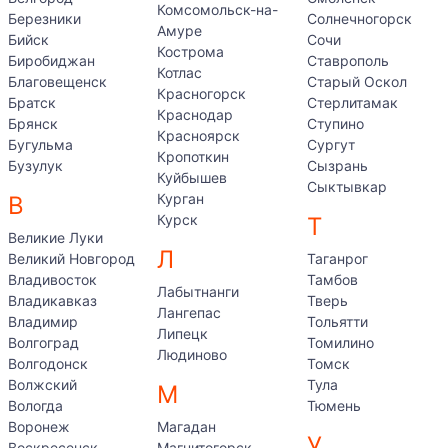
Комсомольск-на-
Березники
Солнечногорск
Амуре
Бийск
Сочи
Кострома
Биробиджан
Ставрополь
Котлас
Благовещенск
Старый Оскол
Красногорск
Братск
Стерлитамак
Краснодар
Брянск
Ступино
Красноярск
Бугульма
Сургут
Кропоткин
Бузулук
Сызрань
Куйбышев
Сыктывкар
Курган
В
Курск
Т
Великие Луки
Л
Великий Новгород
Таганрог
Владивосток
Тамбов
Лабытнанги
Владикавказ
Тверь
Лангепас
Владимир
Тольятти
Липецк
Волгоград
Томилино
Людиново
Волгодонск
Томск
Волжский
Тула
М
Вологда
Тюмень
Воронеж
Магадан
У
Воскресенск
Магнитогорск