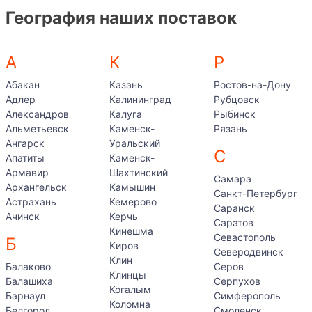
География наших поставок
А
К
Р
Абакан
Казань
Ростов-на-Дону
Адлер
Калининград
Рубцовск
Александров
Калуга
Рыбинск
Альметьевск
Каменск-
Рязань
Ангарск
Уральский
С
Апатиты
Каменск-
Армавир
Шахтинский
Самара
Архангельск
Камышин
Санкт-Петербург
Астрахань
Кемерово
Саранск
Ачинск
Керчь
Саратов
Кинешма
Севастополь
Б
Киров
Северодвинск
Клин
Балаково
Серов
Клинцы
Балашиха
Серпухов
Когалым
Барнаул
Симферополь
Коломна
Белгород
Смоленск