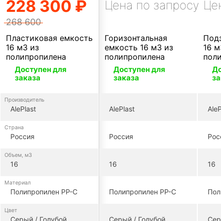
228 300 ₽
Цена по запросу
Це
268 600
Пластиковая емкость
Горизонтальная
Под
16 м3 из
емкость 16 м3 из
16 м
полипропилена
полипропилена
пол
Доступен для
Доступен для
До
заказа
заказа
за
Производитель
AlePlast
AlePlast
AleP
Страна
Россия
Россия
Рос
Объем, м3
16
16
16
Материал
Полипропилен PP-C
Полипропилен PP-C
Пол
Цвет
Серый / Голубой
Серый / Голубой
Сер