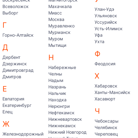
Всеволожск
Махачкала
Улан-Удэ
Выборг
Миасс
Ульяновск
Москва
Уссурийск
Г
Муравленко
Усть-Илимск
Мурманск
Горно-Алтайск
Уфа
Муром
Ухта
Мытищи
Д
Ф
Н
Дербент
Дзержинск
Феодосия
Набережные
Димитровград
Челны
Х
Дмитров
Надым
Хабаровск
Назрань
Е
Ханты-Мансийск
Нальчик
Евпатория
Хасавюрт
Находка
Екатеринбург
Нерюнгри
Ч
Елец
Нефтекамск
Нижневартовск
Чебоксары
Ж
Нижнекамск
Челябинск
Нижний Новгород
Железнодорожный
Череповец