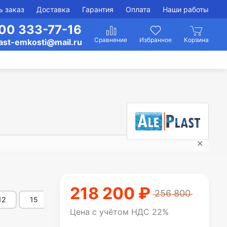
ь заказ
Доставка
Гарантия
Оплата
Наши работы
00 333-77-16
ast-emkosti@mail.ru
✕
Подз
218 200 ₽
256 800
12
15
16
20
25
30
35
Цена с учётом НДС 22%