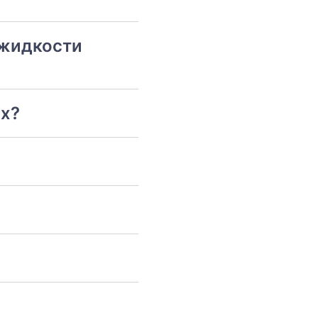
 жидкости
ях?