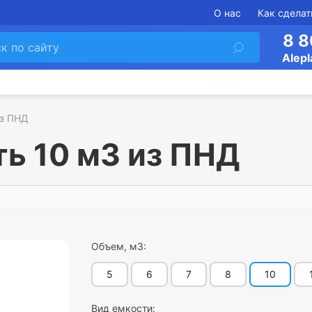
О нас
Как сделат
8 8
Alepl
из ПНД
ь 10 м3 из ПНД
Объем, м3:
5
6
7
8
10
Вид емкости: