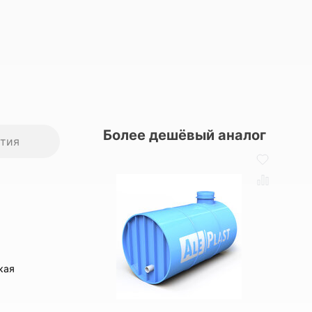
Более дешёвый аналог
нтия
кая