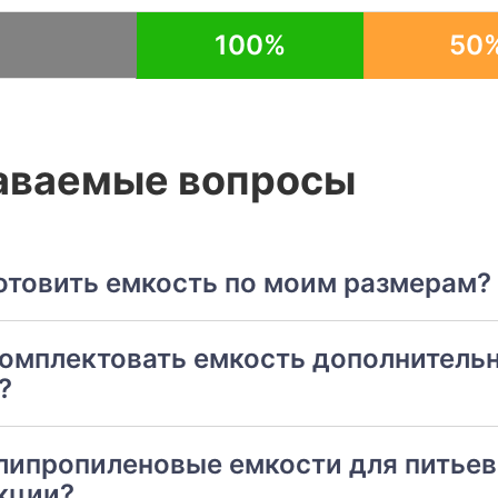
100%
50
аваемые вопросы
отовить емкость по моим размерам?
комплектовать емкость дополнитель
?
липропиленовые емкости для питьев
кции?