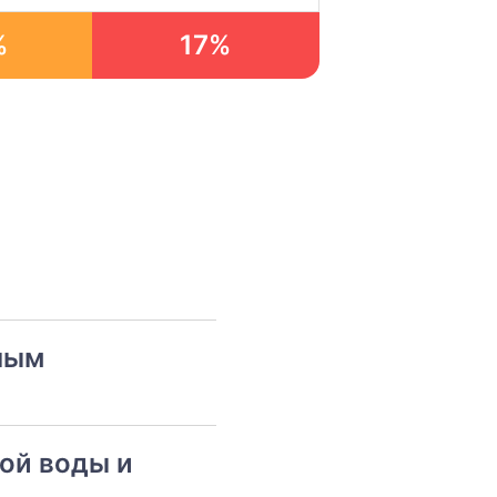
%
17%
ным
ой воды и