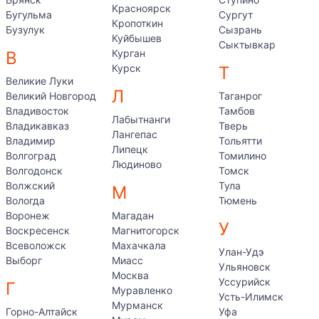
Красноярск
Бугульма
Сургут
Кропоткин
Бузулук
Сызрань
Куйбышев
Сыктывкар
Курган
В
Курск
Т
Великие Луки
Л
Великий Новгород
Таганрог
Владивосток
Тамбов
Лабытнанги
Владикавказ
Тверь
Лангепас
Владимир
Тольятти
Липецк
Волгоград
Томилино
Людиново
Волгодонск
Томск
Волжский
Тула
М
Вологда
Тюмень
Воронеж
Магадан
У
Воскресенск
Магнитогорск
Всеволожск
Махачкала
Улан-Удэ
Выборг
Миасс
Ульяновск
Москва
Уссурийск
Г
Муравленко
Усть-Илимск
Мурманск
Горно-Алтайск
Уфа