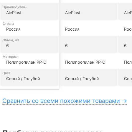
Производитель
AlePlast
AlePlast
AleP
Страна
Россия
Россия
Рос
Объем, м3
6
6
6
Материал
Полипропилен PP-C
Полипропилен PP-C
Пол
Цвет
Серый / Голубой
Серый / Голубой
Сер
Сравнить со всеми похожими товарами →