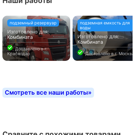
Наши работы
подземный резервуар
подземная емкость для
воды
Изготовлено для:
Изготовлено для:
Комбината
Комбината
Доставлено в
г.
Краснодар
Доставлено в
г. Москва
Смотреть все наши работы
»
Сравните с похожими товарами