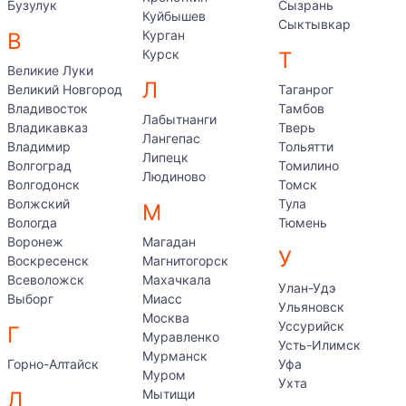
Бузулук
Сызрань
Куйбышев
Сыктывкар
Курган
В
Курск
Т
Великие Луки
Л
Великий Новгород
Таганрог
Владивосток
Тамбов
Лабытнанги
Владикавказ
Тверь
Лангепас
Владимир
Тольятти
Липецк
Волгоград
Томилино
Людиново
Волгодонск
Томск
Волжский
Тула
М
Вологда
Тюмень
Воронеж
Магадан
У
Воскресенск
Магнитогорск
Всеволожск
Махачкала
Улан-Удэ
Выборг
Миасс
Ульяновск
Москва
Уссурийск
Г
Муравленко
Усть-Илимск
Мурманск
Горно-Алтайск
Уфа
Муром
Ухта
Мытищи
Д