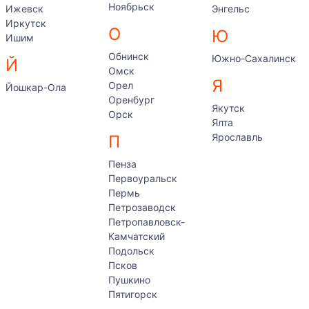
Ноябрьск
Ижевск
Энгельс
Иркутск
О
Ю
Ишим
Обнинск
Южно-Сахалинск
Й
Омск
Я
Орел
Йошкар-Ола
Оренбург
Якутск
Орск
Ялта
Ярославль
П
Пенза
Первоуральск
Пермь
Петрозаводск
Петропавловск-
Камчатский
Подольск
Псков
Пушкино
Пятигорск