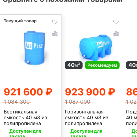
40
40
3
м
Рекомендуем
921 600 ₽
923 900 ₽
8
1 084 300
1 087 000
1 02
Вертикальная
Горизонтальная
Под
емкость 40 м3 из
емкость 40 м3 из
40 м
полипропилена
полипропилена
пол
Доступен для
Доступен для
До
заказа
заказа
за