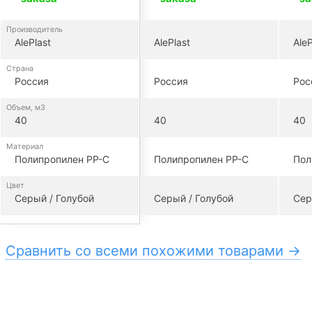
Производитель
AlePlast
AlePlast
AleP
Страна
Россия
Россия
Рос
Объем, м3
40
40
40
Материал
Полипропилен PP-C
Полипропилен PP-C
Пол
Цвет
Серый / Голубой
Серый / Голубой
Сер
Сравнить со всеми похожими товарами →