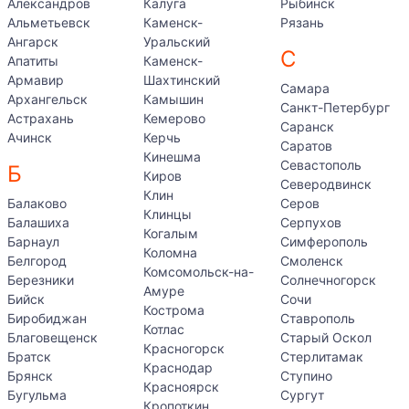
Александров
Калуга
Рыбинск
Альметьевск
Каменск-
Рязань
Ангарск
Уральский
С
Апатиты
Каменск-
Армавир
Шахтинский
Самара
Архангельск
Камышин
Санкт-Петербург
Астрахань
Кемерово
Саранск
Ачинск
Керчь
Саратов
Кинешма
Севастополь
Б
Киров
Северодвинск
Клин
Балаково
Серов
Клинцы
Балашиха
Серпухов
Когалым
Барнаул
Симферополь
Коломна
Белгород
Смоленск
Комсомольск-на-
Березники
Солнечногорск
Амуре
Бийск
Сочи
Кострома
Биробиджан
Ставрополь
Котлас
Благовещенск
Старый Оскол
Красногорск
Братск
Стерлитамак
Краснодар
Брянск
Ступино
Красноярск
Бугульма
Сургут
Кропоткин