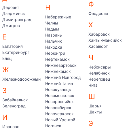
Ф
Н
Дербент
Дзержинск
Феодосия
Набережные
Димитровград
Челны
Х
Дмитров
Надым
Хабаровск
Назрань
Е
Ханты-Мансийск
Нальчик
Евпатория
Хасавюрт
Находка
Екатеринбург
Нерюнгри
Ч
Елец
Нефтекамск
Нижневартовск
Чебоксары
Ж
Нижнекамск
Челябинск
Нижний Новгород
Железнодорожный
Череповец
Нижний Тагил
Чита
З
Новокузнецк
Ш
Новомосковск
Забайкальск
Новороссийск
Зеленоград
Шарья
Новосибирск
Шахты
Новочеркасск
И
Новый Уренгой
Э
Ногинск
Иваново