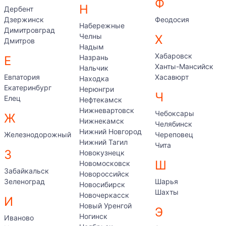
Ф
Н
Дербент
Дзержинск
Феодосия
Набережные
Димитровград
Челны
Х
Дмитров
Надым
Хабаровск
Назрань
Е
Ханты-Мансийск
Нальчик
Евпатория
Хасавюрт
Находка
Екатеринбург
Нерюнгри
Ч
Елец
Нефтекамск
Нижневартовск
Чебоксары
Ж
Нижнекамск
Челябинск
Нижний Новгород
Железнодорожный
Череповец
Нижний Тагил
Чита
З
Новокузнецк
Ш
Новомосковск
Забайкальск
Новороссийск
Зеленоград
Шарья
Новосибирск
Шахты
Новочеркасск
И
Новый Уренгой
Э
Ногинск
Иваново