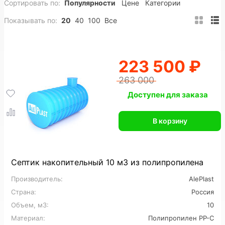
Сортировать по:
Популярности
Цене
Категории
Полипропиленовые
Накопительные
Показывать по:
20
40
100
Все
Промышленные
На заказ
Для гостиницы
На 20 человек
На 25 человек
223 500 ₽
На 30 человек
На 40 человек
263 000
На 50 человек
На 60 человек
Доступен для заказа
На 80 человек
На 100 человек
В корзину
На 150 человек
На 200 человек
Септик накопительный 10 м3 из полипропилена
Производитель:
AlePlast
Страна:
Россия
Объем, м3:
10
Материал:
Полипропилен PP-C