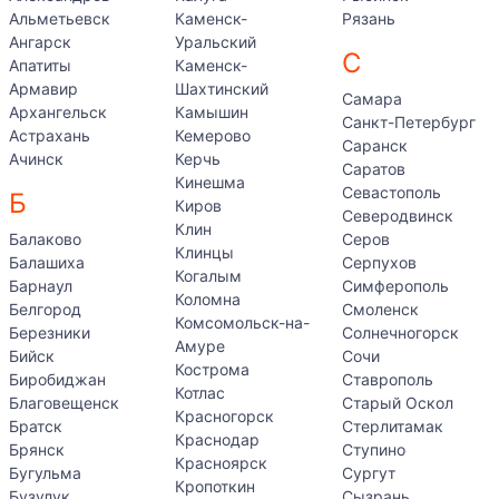
Альметьевск
Каменск-
Рязань
Ангарск
Уральский
С
Апатиты
Каменск-
Армавир
Шахтинский
Самара
Архангельск
Камышин
Санкт-Петербург
Астрахань
Кемерово
Саранск
Ачинск
Керчь
Саратов
Кинешма
Севастополь
Б
Киров
Северодвинск
Клин
Балаково
Серов
Клинцы
Балашиха
Серпухов
Когалым
Барнаул
Симферополь
Коломна
Белгород
Смоленск
Комсомольск-на-
Березники
Солнечногорск
Амуре
Бийск
Сочи
Кострома
Биробиджан
Ставрополь
Котлас
Благовещенск
Старый Оскол
Красногорск
Братск
Стерлитамак
Краснодар
Брянск
Ступино
Красноярск
Бугульма
Сургут
Кропоткин
Бузулук
Сызрань