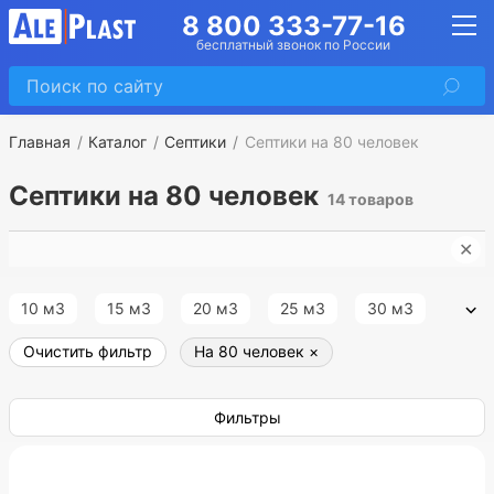
8 800 333-77-16
бесплатный звонок по России
Главная
Каталог
Септики
Септики на 80 человек
Септики на 80 человек
14 товаров
✕
➤
10 м3
15 м3
20 м3
25 м3
30 м3
Очистить фильтр
На 80 человек
×
35 м3
40 м3
45 м3
50 м3
55 м3
60 м3
70 м3
80 м3
100 м3
Фильтры
Большие
Горизонтальные