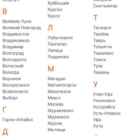
Куйбышев
Сыктывкар
Курган
В
Курск
Т
Великие Луки
Л
Великий Новгород
Таганрог
Владивосток
Тамбов
Лабытнанги
Владикавказ
Тверь
Лангепас
Владимир
Тольятти
Липецк
Волгоград
Томилино
Людиново
Волгодонск
Томск
Волжский
Тула
М
Вологда
Тюмень
Воронеж
Магадан
У
Воскресенск
Магнитогорск
Всеволожск
Махачкала
Улан-Удэ
Выборг
Миасс
Ульяновск
Москва
Уссурийск
Г
Муравленко
Усть-Илимск
Мурманск
Горно-Алтайск
Уфа
Муром
Ухта
Мытищи
Д