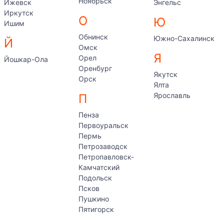
Ноябрьск
Ижевск
Энгельс
Иркутск
О
Ю
Ишим
Обнинск
Южно-Сахалинск
Й
Омск
Я
Орел
Йошкар-Ола
Оренбург
Якутск
Орск
Ялта
Ярославль
П
Пенза
Первоуральск
Пермь
Петрозаводск
Петропавловск-
Камчатский
Подольск
Псков
Пушкино
Пятигорск