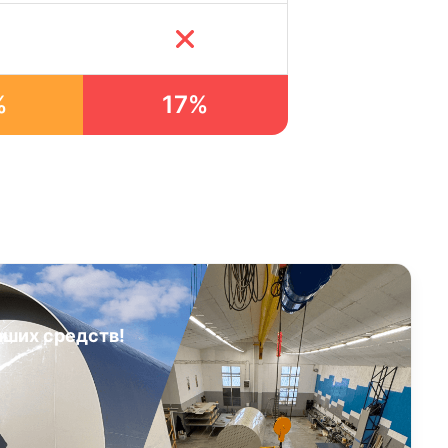
%
17%