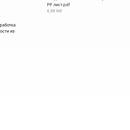
PP лист.pdf
6,99 Мб
работка
ости из