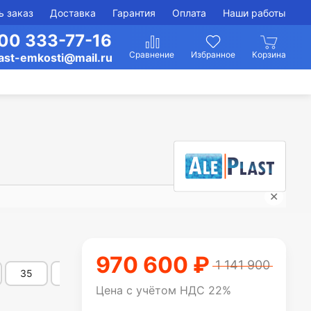
ь заказ
Доставка
Гарантия
Оплата
Наши работы
00 333-77-16
ast-emkosti@mail.ru
✕
Гори
970 600 ₽
1 141 900
35
40
45
50
55
60
70
Цена с учётом НДС 22%