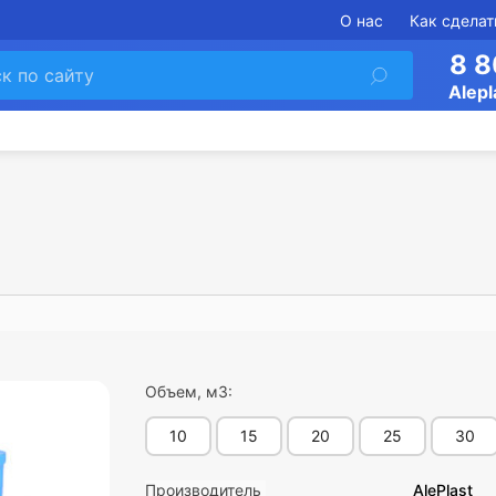
О нас
Как сделат
8 8
Alepl
Объем, м3:
10
15
20
25
30
Производитель
AlePlast