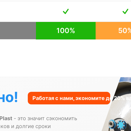
100%
50
но!
Plast
- это значит сэкономить
ков и долгие сроки