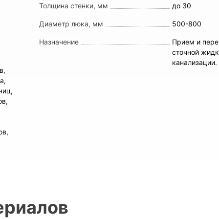
Толщина стенки, мм
до 30
Диаметр люка, мм
500-800
Назначение
Прием и пере
сточной жидк
х
канализации.
в,
а,
ниц,
ов,
ов,
ериалов